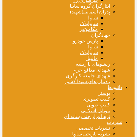
فنرسازی زر
ایثارگران گروه سایپا
پدران آسمانی(شهید)
سایپا
سایپایدک
مگاموتور
جهادگران
پارس خودرو
سایپا
سایپایدک
مالیبل
ریشوهای با ریشه
شهدای مدافع حرم
شهدای جامعه کارگری
یادمان های شهدا کشور
دانلودها
پوستر
کلیپ تصویری
کلیپ صوتی
موبایل اسلامی
نرم افزار چند رسانه ای
نشریات
نشریات تخصصی
نشریه نارنجی سایپا