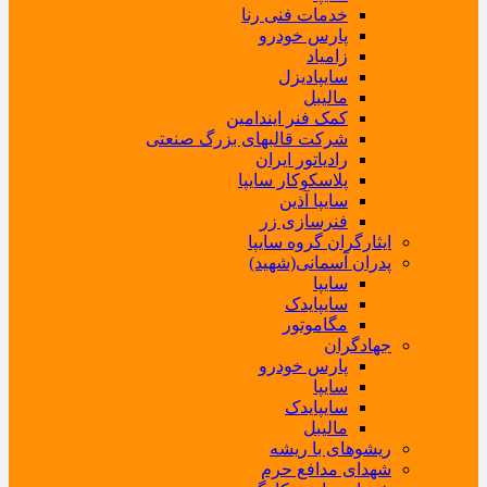
خدمات فنی رنا
پارس خودرو
زامیاد
سایپادیزل
مالیبل
کمک فنر ایندامین
شرکت قالبهای بزرگ صنعتی
رادیاتور ایران
پلاسکوکار سایپا
سایپا آذین
فنرسازی زر
ایثارگران گروه سایپا
پدران آسمانی(شهید)
سایپا
سایپایدک
مگاموتور
جهادگران
پارس خودرو
سایپا
سایپایدک
مالیبل
ریشوهای با ریشه
شهدای مدافع حرم