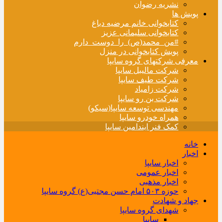
نشریه رضوان
پویش ها
کتابخوانی خانم مرضیه دباغ
کتابخوانی سلیمانی عزیز
#من_محمد(ص)_را_دوست_دارم
پویش کتابخوانی در منزل
معرفی شرکتهای گروه سایپا
شرکت مالیبل سایپا
شرکت طیف سایپا
شرکت زامیاد
شرکت بن رو سایپا
مهندسی توسعه سایپا(سیکو)
همراه خودرو سایپا
کمک فنر ایندامین سایپا
خانه
اخبار
اخبار سایپا
اخبار عمومی
اخبار مذهبی
حوزه ۵۰۳ امام حسن مجتبی(ع) گروه سایپا
جهاد و شهادت
شهدای گروه سایپا
سایپا