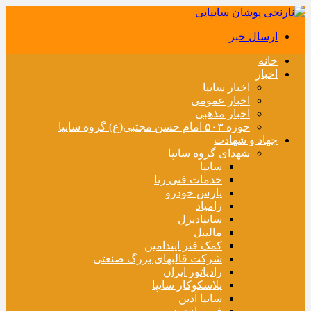
ارسال خبر
خانه
اخبار
اخبار سایپا
اخبار عمومی
اخبار مذهبی
حوزه ۵۰۳ امام حسن مجتبی(ع) گروه سایپا
جهاد و شهادت
شهدای گروه سایپا
سایپا
خدمات فنی رنا
پارس خودرو
زامیاد
سایپادیزل
مالیبل
کمک فنر ایندامین
شرکت قالبهای بزرگ صنعتی
رادیاتور ایران
پلاسکوکار سایپا
سایپا آذین