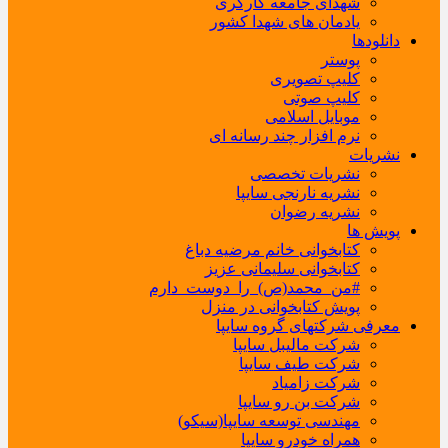
شهدای جامعه کارگری
یادمان های شهدا کشور
دانلودها
پوستر
کلیپ تصویری
کلیپ صوتی
موبایل اسلامی
نرم افزار چند رسانه ای
نشریات
نشریات تخصصی
نشریه نارنجی سایپا
نشریه رضوان
پویش ها
کتابخوانی خانم مرضیه دباغ
کتابخوانی سلیمانی عزیز
#من_محمد(ص)_را_دوست_دارم
پویش کتابخوانی در منزل
معرفی شرکتهای گروه سایپا
شرکت مالیبل سایپا
شرکت طیف سایپا
شرکت زامیاد
شرکت بن رو سایپا
مهندسی توسعه سایپا(سیکو)
همراه خودرو سایپا