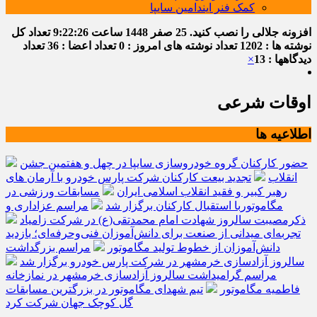
کمک فنر ایندامین سایپا
افزونه جلالی را نصب کنید.
25 صفر 1448
ساعت
9:22:27
تعداد کل
نوشته ها : 1202
تعداد نوشته های امروز : 0
تعداد اعضا : 36
تعداد
دیدگاهها : 13
×
اوقات شرعی
اطلاعیه ها
حضور کارکنان گروه خودروسازی سایپا در چهل و هفتمین جشن
انقلاب
تجدید بیعت کارکنان شرکت پارس خودرو با آرمان های
رهبر کبیر و فقید انقلاب اسلامی ایران
مسابقات ورزشی در
مگاموتوربا استقبال کارکنان برگزار شد
مراسم عزاداری و
ذکرمصیبت سالروز شهادت امام محمدتقی(ع) در شرکت زامیاد
تجربه‌ای میدانی از صنعت برای دانش‌آموزان فنی‌وحرفه‌ای؛ بازدید
دانش‌آموزان از خطوط تولید مگاموتور
مراسم بزرگداشت
سالروز آزادسازی خرمشهر در شرکت پارس خودرو برگزار شد
مراسم گرامیداشت سالروز آزادسازی خرمشهر در نمازخانه
فاطمیه مگاموتور
تیم شهدای مگاموتور در بزرگترین مسابقات
گل کوچک جهان شرکت کرد