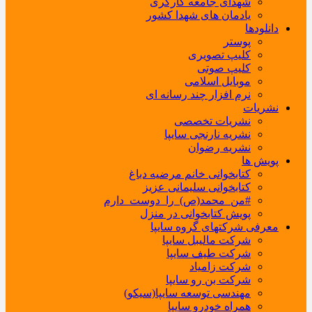
شهدای جامعه کارگری
یادمان های شهدا کشور
دانلودها
پوستر
کلیپ تصویری
کلیپ صوتی
موبایل اسلامی
نرم افزار چند رسانه ای
نشریات
نشریات تخصصی
نشریه نارنجی سایپا
نشریه رضوان
پویش ها
کتابخوانی خانم مرضیه دباغ
کتابخوانی سلیمانی عزیز
#من_محمد(ص)_را_دوست_دارم
پویش کتابخوانی در منزل
معرفی شرکتهای گروه سایپا
شرکت مالیبل سایپا
شرکت طیف سایپا
شرکت زامیاد
شرکت بن رو سایپا
مهندسی توسعه سایپا(سیکو)
همراه خودرو سایپا