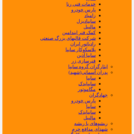
خدمات فنی رنا
پارس خودرو
زامیاد
سایپادیزل
مالیبل
کمک فنر ایندامین
شرکت قالبهای بزرگ صنعتی
رادیاتور ایران
پلاسکوکار سایپا
سایپا آذین
فنرسازی زر
ایثارگران گروه سایپا
پدران آسمانی(شهید)
سایپا
سایپایدک
مگاموتور
جهادگران
پارس خودرو
سایپا
سایپایدک
مالیبل
ریشوهای با ریشه
شهدای مدافع حرم