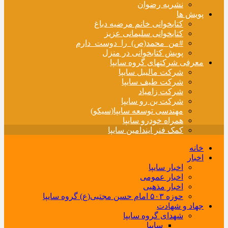
نشریه رضوان
پویش ها
کتابخوانی خانم مرضیه دباغ
کتابخوانی سلیمانی عزیز
#من_محمد(ص)_را_دوست_دارم
پویش کتابخوانی در منزل
معرفی شرکتهای گروه سایپا
شرکت مالیبل سایپا
شرکت طیف سایپا
شرکت زامیاد
شرکت بن رو سایپا
مهندسی توسعه سایپا(سیکو)
همراه خودرو سایپا
کمک فنر ایندامین سایپا
خانه
اخبار
اخبار سایپا
اخبار عمومی
اخبار مذهبی
حوزه ۵۰۳ امام حسن مجتبی(ع) گروه سایپا
جهاد و شهادت
شهدای گروه سایپا
سایپا