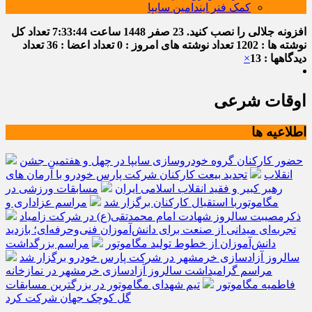
کمک فنر ایندامین سایپا
افزونه جلالی را نصب کنید.
23 صفر 1448
ساعت
7:33:45
تعداد کل
نوشته ها : 1202
تعداد نوشته های امروز : 0
تعداد اعضا : 36
تعداد
دیدگاهها : 13
×
اوقات شرعی
اطلاعیه ها
حضور کارکنان گروه خودروسازی سایپا در چهل و هفتمین جشن
انقلاب
تجدید بیعت کارکنان شرکت پارس خودرو با آرمان های
رهبر کبیر و فقید انقلاب اسلامی ایران
مسابقات ورزشی در
مگاموتوربا استقبال کارکنان برگزار شد
مراسم عزاداری و
ذکرمصیبت سالروز شهادت امام محمدتقی(ع) در شرکت زامیاد
تجربه‌ای میدانی از صنعت برای دانش‌آموزان فنی‌وحرفه‌ای؛ بازدید
دانش‌آموزان از خطوط تولید مگاموتور
مراسم بزرگداشت
سالروز آزادسازی خرمشهر در شرکت پارس خودرو برگزار شد
مراسم گرامیداشت سالروز آزادسازی خرمشهر در نمازخانه
فاطمیه مگاموتور
تیم شهدای مگاموتور در بزرگترین مسابقات
گل کوچک جهان شرکت کرد