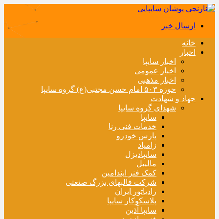
ارسال خبر
خانه
اخبار
اخبار سایپا
اخبار عمومی
اخبار مذهبی
حوزه ۵۰۳ امام حسن مجتبی(ع) گروه سایپا
جهاد و شهادت
شهدای گروه سایپا
سایپا
خدمات فنی رنا
پارس خودرو
زامیاد
سایپادیزل
مالیبل
کمک فنر ایندامین
شرکت قالبهای بزرگ صنعتی
رادیاتور ایران
پلاسکوکار سایپا
سایپا آذین