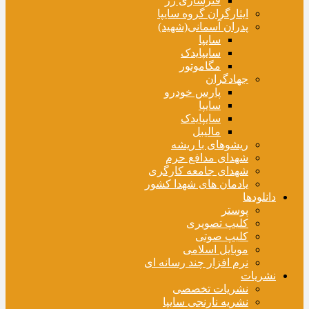
فنرسازی زر
ایثارگران گروه سایپا
پدران آسمانی(شهید)
سایپا
سایپایدک
مگاموتور
جهادگران
پارس خودرو
سایپا
سایپایدک
مالیبل
ریشوهای با ریشه
شهدای مدافع حرم
شهدای جامعه کارگری
یادمان های شهدا کشور
دانلودها
پوستر
کلیپ تصویری
کلیپ صوتی
موبایل اسلامی
نرم افزار چند رسانه ای
نشریات
نشریات تخصصی
نشریه نارنجی سایپا