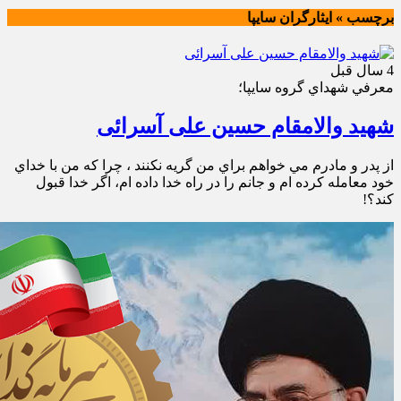
برچسب » ايثارگران سايپا
4 سال قبل
معرفي شهداي گروه سايپا؛
شهید والامقام حسین علی آسرائی
از پدر و مادرم مي خواهم براي من گريه نكنند ، چرا كه من با خداي
خود معامله كرده ام و جانم را در راه خدا داده ام، اگر خدا قبول
كند؟!