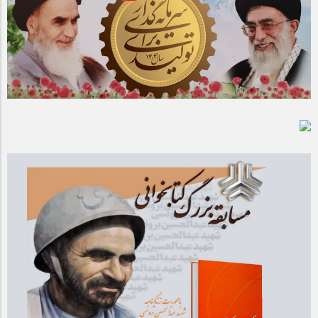
مراسم بزرگداشت سالروز آزادسازی خرمشهر در شرکت پارس خودرو
برگزار شد
مراسم گرامیداشت سالروز آزادسازی خرمشهر در نمازخانه فاطمیه
مگاموتور
تیم شهدای مگاموتور در بزرگترین مسابقات گل کوچک جهان شرکت
کرد