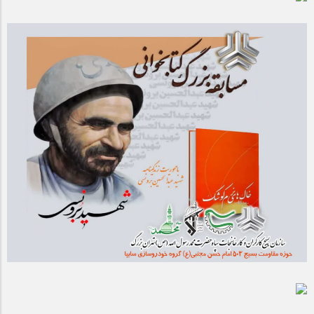
مراسم بزرگداشت سالروز آزادسازی خرمشهر در شرکت پارس خودرو
برگزار شد
مراسم گرامیداشت سالروز آزادسازی خرمشهر در نمازخانه فاطمیه
مگاموتور
تیم شهدای مگاموتور در بزرگترین مسابقات گل کوچک جهان شرکت
کرد