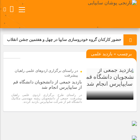
حضور کارکنان گروه خودروسازی سایپا در چهل و هفتمین جشن انقلاب
برچسب » بازدید علمی
تجدید بیعت کارکنان شرکت پارس خودرو با آرمان های رهبر کبیر و فقید
انقلاب اسلامی ایران
در راستای برگزاری اردوهای علمی راهیان
مسابقات ورزشی در مگاموتوربا استقبال کارکنان برگزار شد
پیشرفت
بازدید جمعی از دانشجویان دانشگاه قم
از سایپاپرس انجام شد
مراسم عزاداری و ذکرمصیبت سالروز شهادت امام محمدتقی(ع) در
در راستای طرح برگزاری اردوی علمی راهیان
شرکت زامیاد
پیشرفت، جمعی از دانشجویان رشته مهندسی مکانیک
دانشگاه قم از شرکت سایپاپرس بازدید کردند.
1 سال قبل
تجربه‌ای میدانی از صنعت برای دانش‌آموزان فنی‌وحرفه‌ای؛ بازدید
دانش‌آموزان از خطوط تولید مگاموتور