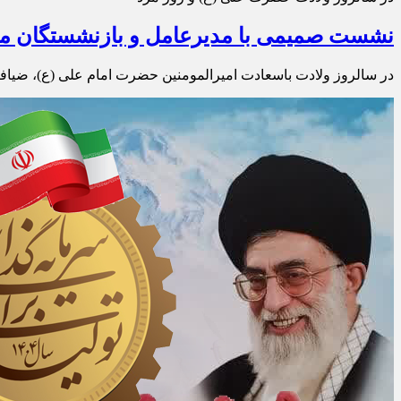
نشست صمیمی با مدیرعامل و بازنشستگان محت
در سالروز ولادت باسعادت امیرالمومنین حضرت امام علی (ع)، ضیاف