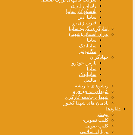
رادیاتور ایران
پلاسکوکار سایپا
سایپا آذین
فنرسازی زر
ایثارگران گروه سایپا
پدران آسمانی(شهید)
سایپا
سایپایدک
مگاموتور
جهادگران
پارس خودرو
سایپا
سایپایدک
مالیبل
ریشوهای با ریشه
شهدای مدافع حرم
شهدای جامعه کارگری
یادمان های شهدا کشور
دانلودها
پوستر
کلیپ تصویری
کلیپ صوتی
موبایل اسلامی