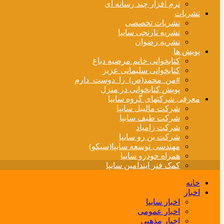
نرم افزار چند رسانه ای
نشریات
نشریات تخصصی
نشریه نارنجی سایپا
نشریه رضوان
پویش ها
کتابخوانی خانم مرضیه دباغ
کتابخوانی سلیمانی عزیز
#من_محمد(ص)_را_دوست_دارم
پویش کتابخوانی در منزل
معرفی شرکتهای گروه سایپا
شرکت مالیبل سایپا
شرکت طیف سایپا
شرکت زامیاد
شرکت بن رو سایپا
مهندسی توسعه سایپا(سیکو)
همراه خودرو سایپا
کمک فنر ایندامین سایپا
خانه
اخبار
اخبار سایپا
اخبار عمومی
اخبار مذهبی