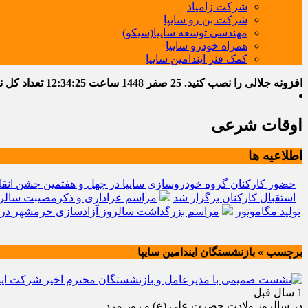
شرکت زامیاد
شرکت بن رو سایپا
مهندسی توسعه سایپا(سیکو)
همراه خودرو سایپا
کمک فنر ایندامین سایپا
افزونه جلالی را نصب کنید.
25 صفر 1448
ساعت
12:34:26
تعداد کل نوشت
اوقات شرعی
اطلاعیه ها
حضور کارکنان گروه خودروسازی سایپا در چهل و هفتمین جشن انقل
استقبال کارکنان برگزار شد
مراسم عزاداری و ذکرمصیبت سالرو
تولید مگاموتور
مراسم بزرگداشت سالروز آزادسازی خرمشهر در 
برچسب » بازنشستگان ایندامین سایپا
1 سال قبل
در سالروز ولادت حضرت علی (ع) و روز مرد