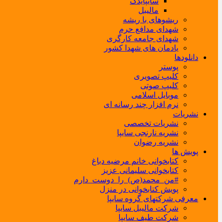
سایپایدک
مالیبل
ریشوهای با ریشه
شهدای مدافع حرم
شهدای جامعه کارگری
یادمان های شهدا کشور
دانلودها
پوستر
کلیپ تصویری
کلیپ صوتی
موبایل اسلامی
نرم افزار چند رسانه ای
نشریات
نشریات تخصصی
نشریه نارنجی سایپا
نشریه رضوان
پویش ها
کتابخوانی خانم مرضیه دباغ
کتابخوانی سلیمانی عزیز
#من_محمد(ص)_را_دوست_دارم
پویش کتابخوانی در منزل
معرفی شرکتهای گروه سایپا
شرکت مالیبل سایپا
شرکت طیف سایپا