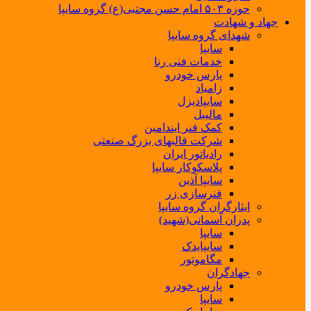
حوزه ۵۰۳ امام حسن مجتبی(ع) گروه سایپا
جهاد و شهادت
شهدای گروه سایپا
سایپا
خدمات فنی رنا
پارس خودرو
زامیاد
سایپادیزل
مالیبل
کمک فنر ایندامین
شرکت قالبهای بزرگ صنعتی
رادیاتور ایران
پلاسکوکار سایپا
سایپا آذین
فنرسازی زر
ایثارگران گروه سایپا
پدران آسمانی(شهید)
سایپا
سایپایدک
مگاموتور
جهادگران
پارس خودرو
سایپا