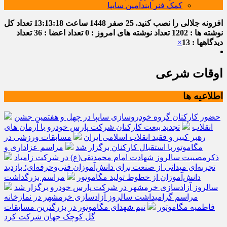
کمک فنر ایندامین سایپا
افزونه جلالی را نصب کنید.
25 صفر 1448
ساعت
13:13:19
تعداد کل
نوشته ها : 1202
تعداد نوشته های امروز : 0
تعداد اعضا : 36
تعداد
دیدگاهها : 13
×
اوقات شرعی
اطلاعیه ها
حضور کارکنان گروه خودروسازی سایپا در چهل و هفتمین جشن
انقلاب
تجدید بیعت کارکنان شرکت پارس خودرو با آرمان های
رهبر کبیر و فقید انقلاب اسلامی ایران
مسابقات ورزشی در
مگاموتوربا استقبال کارکنان برگزار شد
مراسم عزاداری و
ذکرمصیبت سالروز شهادت امام محمدتقی(ع) در شرکت زامیاد
تجربه‌ای میدانی از صنعت برای دانش‌آموزان فنی‌وحرفه‌ای؛ بازدید
دانش‌آموزان از خطوط تولید مگاموتور
مراسم بزرگداشت
سالروز آزادسازی خرمشهر در شرکت پارس خودرو برگزار شد
مراسم گرامیداشت سالروز آزادسازی خرمشهر در نمازخانه
فاطمیه مگاموتور
تیم شهدای مگاموتور در بزرگترین مسابقات
گل کوچک جهان شرکت کرد