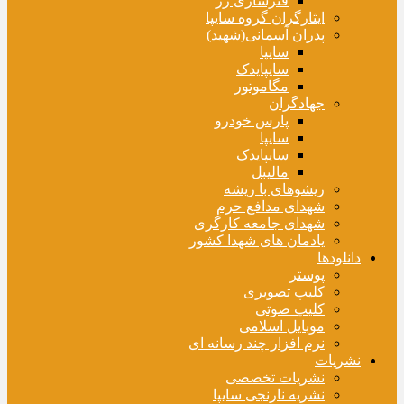
فنرسازی زر
ایثارگران گروه سایپا
پدران آسمانی(شهید)
سایپا
سایپایدک
مگاموتور
جهادگران
پارس خودرو
سایپا
سایپایدک
مالیبل
ریشوهای با ریشه
شهدای مدافع حرم
شهدای جامعه کارگری
یادمان های شهدا کشور
دانلودها
پوستر
کلیپ تصویری
کلیپ صوتی
موبایل اسلامی
نرم افزار چند رسانه ای
نشریات
نشریات تخصصی
نشریه نارنجی سایپا