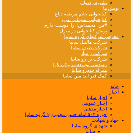
نشریه رضوان
پویش ها
کتابخوانی خانم مرضیه دباغ
کتابخوانی سلیمانی عزیز
#من_محمد(ص)_را_دوست_دارم
پویش کتابخوانی در منزل
معرفی شرکتهای گروه سایپا
شرکت مالیبل سایپا
شرکت طیف سایپا
شرکت زامیاد
شرکت بن رو سایپا
مهندسی توسعه سایپا(سیکو)
همراه خودرو سایپا
کمک فنر ایندامین سایپا
خانه
اخبار
اخبار سایپا
اخبار عمومی
اخبار مذهبی
حوزه ۵۰۳ امام حسن مجتبی(ع) گروه سایپا
جهاد و شهادت
شهدای گروه سایپا
سایپا