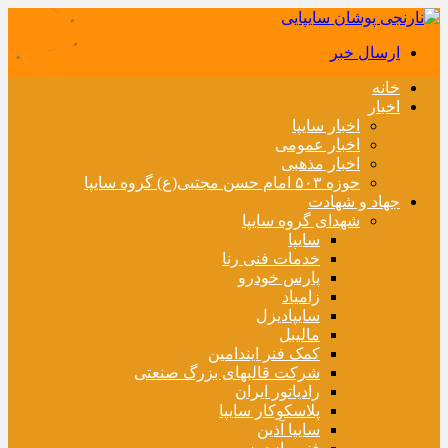
ارسال خبر
خانه
اخبار
اخبار سایپا
اخبار عمومی
اخبار مذهبی
حوزه ۵۰۳ امام حسن مجتبی(ع) گروه سایپا
جهاد و شهادت
شهدای گروه سایپا
سایپا
خدمات فنی رنا
پارس خودرو
زامیاد
سایپادیزل
مالیبل
کمک فنر ایندامین
شرکت قالبهای بزرگ صنعتی
رادیاتور ایران
پلاسکوکار سایپا
سایپا آذین