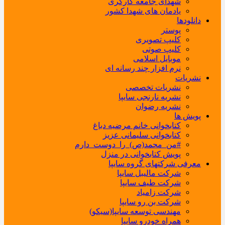
شهدای جامعه کارگری
یادمان های شهدا کشور
دانلودها
پوستر
کلیپ تصویری
کلیپ صوتی
موبایل اسلامی
نرم افزار چند رسانه ای
نشریات
نشریات تخصصی
نشریه نارنجی سایپا
نشریه رضوان
پویش ها
کتابخوانی خانم مرضیه دباغ
کتابخوانی سلیمانی عزیز
#من_محمد(ص)_را_دوست_دارم
پویش کتابخوانی در منزل
معرفی شرکتهای گروه سایپا
شرکت مالیبل سایپا
شرکت طیف سایپا
شرکت زامیاد
شرکت بن رو سایپا
مهندسی توسعه سایپا(سیکو)
همراه خودرو سایپا