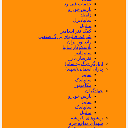
خدمات فنی رنا
پارس خودرو
زامیاد
سایپادیزل
مالیبل
کمک فنر ایندامین
شرکت قالبهای بزرگ صنعتی
رادیاتور ایران
پلاسکوکار سایپا
سایپا آذین
فنرسازی زر
ایثارگران گروه سایپا
پدران آسمانی(شهید)
سایپا
سایپایدک
مگاموتور
جهادگران
پارس خودرو
سایپا
سایپایدک
مالیبل
ریشوهای با ریشه
شهدای مدافع حرم