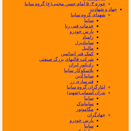
حوزه ۵۰۳ امام حسن مجتبی(ع) گروه سایپا
جهاد و شهادت
شهدای گروه سایپا
سایپا
خدمات فنی رنا
پارس خودرو
زامیاد
سایپادیزل
مالیبل
کمک فنر ایندامین
شرکت قالبهای بزرگ صنعتی
رادیاتور ایران
پلاسکوکار سایپا
سایپا آذین
فنرسازی زر
ایثارگران گروه سایپا
پدران آسمانی(شهید)
سایپا
سایپایدک
مگاموتور
جهادگران
پارس خودرو
سایپا