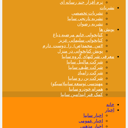
نرم افزار چند رسانه ای
نشریات
نشریات تخصصی
نشریه نارنجی سایپا
نشریه رضوان
پویش ها
کتابخوانی خانم مرضیه دباغ
کتابخوانی سلیمانی عزیز
#من_محمد(ص)_را_دوست_دارم
پویش کتابخوانی در منزل
معرفی شرکتهای گروه سایپا
شرکت مالیبل سایپا
شرکت طیف سایپا
شرکت زامیاد
شرکت بن رو سایپا
مهندسی توسعه سایپا(سیکو)
همراه خودرو سایپا
کمک فنر ایندامین سایپا
خانه
اخبار
اخبار سایپا
اخبار عمومی
اخبار مذهبی