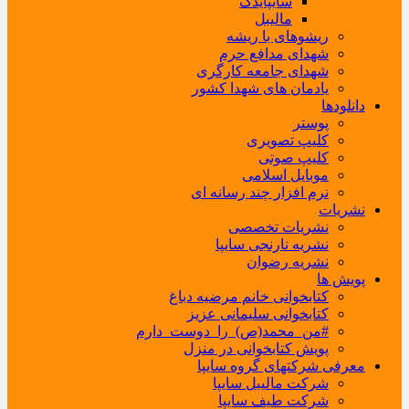
سایپایدک
مالیبل
ریشوهای با ریشه
شهدای مدافع حرم
شهدای جامعه کارگری
یادمان های شهدا کشور
دانلودها
پوستر
کلیپ تصویری
کلیپ صوتی
موبایل اسلامی
نرم افزار چند رسانه ای
نشریات
نشریات تخصصی
نشریه نارنجی سایپا
نشریه رضوان
پویش ها
کتابخوانی خانم مرضیه دباغ
کتابخوانی سلیمانی عزیز
#من_محمد(ص)_را_دوست_دارم
پویش کتابخوانی در منزل
معرفی شرکتهای گروه سایپا
شرکت مالیبل سایپا
شرکت طیف سایپا