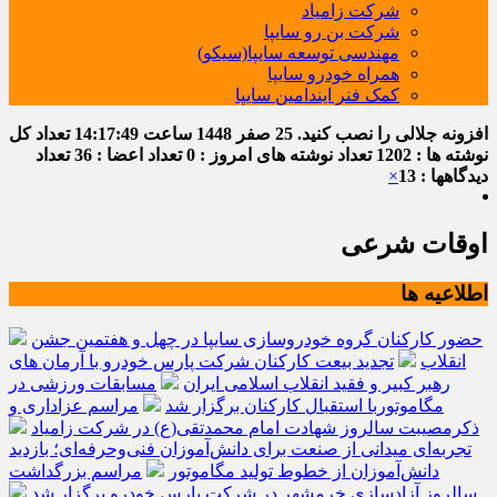
شرکت زامیاد
شرکت بن رو سایپا
مهندسی توسعه سایپا(سیکو)
همراه خودرو سایپا
کمک فنر ایندامین سایپا
افزونه جلالی را نصب کنید.
25 صفر 1448
ساعت
14:17:50
تعداد کل
نوشته ها : 1202
تعداد نوشته های امروز : 0
تعداد اعضا : 36
تعداد
دیدگاهها : 13
×
اوقات شرعی
اطلاعیه ها
حضور کارکنان گروه خودروسازی سایپا در چهل و هفتمین جشن
انقلاب
تجدید بیعت کارکنان شرکت پارس خودرو با آرمان های
رهبر کبیر و فقید انقلاب اسلامی ایران
مسابقات ورزشی در
مگاموتوربا استقبال کارکنان برگزار شد
مراسم عزاداری و
ذکرمصیبت سالروز شهادت امام محمدتقی(ع) در شرکت زامیاد
تجربه‌ای میدانی از صنعت برای دانش‌آموزان فنی‌وحرفه‌ای؛ بازدید
دانش‌آموزان از خطوط تولید مگاموتور
مراسم بزرگداشت
سالروز آزادسازی خرمشهر در شرکت پارس خودرو برگزار شد