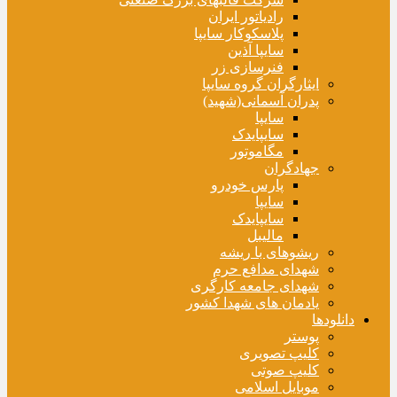
رادیاتور ایران
پلاسکوکار سایپا
سایپا آذین
فنرسازی زر
ایثارگران گروه سایپا
پدران آسمانی(شهید)
سایپا
سایپایدک
مگاموتور
جهادگران
پارس خودرو
سایپا
سایپایدک
مالیبل
ریشوهای با ریشه
شهدای مدافع حرم
شهدای جامعه کارگری
یادمان های شهدا کشور
دانلودها
پوستر
کلیپ تصویری
کلیپ صوتی
موبایل اسلامی