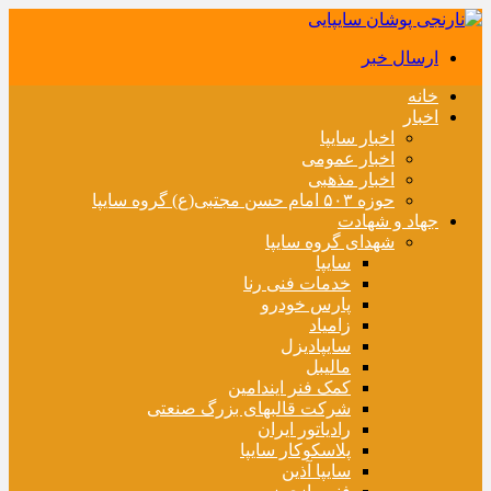
ارسال خبر
خانه
اخبار
اخبار سایپا
اخبار عمومی
اخبار مذهبی
حوزه ۵۰۳ امام حسن مجتبی(ع) گروه سایپا
جهاد و شهادت
شهدای گروه سایپا
سایپا
خدمات فنی رنا
پارس خودرو
زامیاد
سایپادیزل
مالیبل
کمک فنر ایندامین
شرکت قالبهای بزرگ صنعتی
رادیاتور ایران
پلاسکوکار سایپا
سایپا آذین