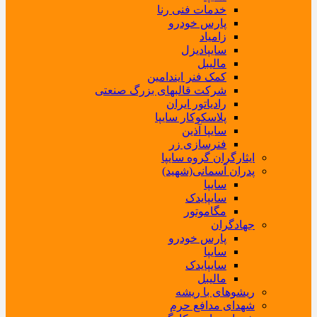
خدمات فنی رنا
پارس خودرو
زامیاد
سایپادیزل
مالیبل
کمک فنر ایندامین
شرکت قالبهای بزرگ صنعتی
رادیاتور ایران
پلاسکوکار سایپا
سایپا آذین
فنرسازی زر
ایثارگران گروه سایپا
پدران آسمانی(شهید)
سایپا
سایپایدک
مگاموتور
جهادگران
پارس خودرو
سایپا
سایپایدک
مالیبل
ریشوهای با ریشه
شهدای مدافع حرم