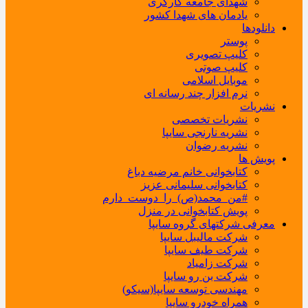
شهدای جامعه کارگری
یادمان های شهدا کشور
دانلودها
پوستر
کلیپ تصویری
کلیپ صوتی
موبایل اسلامی
نرم افزار چند رسانه ای
نشریات
نشریات تخصصی
نشریه نارنجی سایپا
نشریه رضوان
پویش ها
کتابخوانی خانم مرضیه دباغ
کتابخوانی سلیمانی عزیز
#من_محمد(ص)_را_دوست_دارم
پویش کتابخوانی در منزل
معرفی شرکتهای گروه سایپا
شرکت مالیبل سایپا
شرکت طیف سایپا
شرکت زامیاد
شرکت بن رو سایپا
مهندسی توسعه سایپا(سیکو)
همراه خودرو سایپا