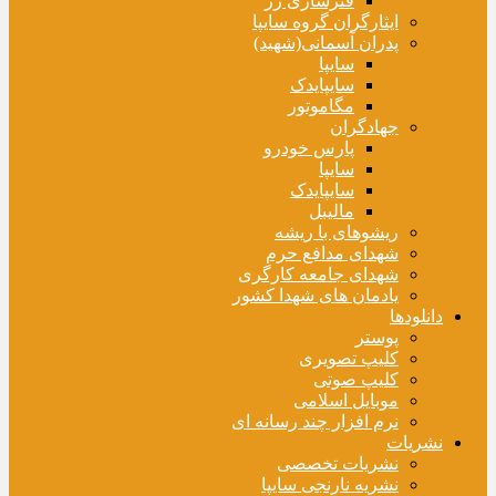
فنرسازی زر
ایثارگران گروه سایپا
پدران آسمانی(شهید)
سایپا
سایپایدک
مگاموتور
جهادگران
پارس خودرو
سایپا
سایپایدک
مالیبل
ریشوهای با ریشه
شهدای مدافع حرم
شهدای جامعه کارگری
یادمان های شهدا کشور
دانلودها
پوستر
کلیپ تصویری
کلیپ صوتی
موبایل اسلامی
نرم افزار چند رسانه ای
نشریات
نشریات تخصصی
نشریه نارنجی سایپا