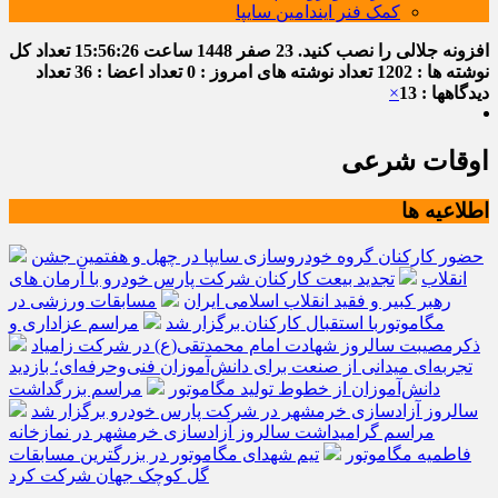
کمک فنر ایندامین سایپا
افزونه جلالی را نصب کنید.
23 صفر 1448
ساعت
15:56:27
تعداد کل
نوشته ها : 1202
تعداد نوشته های امروز : 0
تعداد اعضا : 36
تعداد
دیدگاهها : 13
×
اوقات شرعی
اطلاعیه ها
حضور کارکنان گروه خودروسازی سایپا در چهل و هفتمین جشن
انقلاب
تجدید بیعت کارکنان شرکت پارس خودرو با آرمان های
رهبر کبیر و فقید انقلاب اسلامی ایران
مسابقات ورزشی در
مگاموتوربا استقبال کارکنان برگزار شد
مراسم عزاداری و
ذکرمصیبت سالروز شهادت امام محمدتقی(ع) در شرکت زامیاد
تجربه‌ای میدانی از صنعت برای دانش‌آموزان فنی‌وحرفه‌ای؛ بازدید
دانش‌آموزان از خطوط تولید مگاموتور
مراسم بزرگداشت
سالروز آزادسازی خرمشهر در شرکت پارس خودرو برگزار شد
مراسم گرامیداشت سالروز آزادسازی خرمشهر در نمازخانه
فاطمیه مگاموتور
تیم شهدای مگاموتور در بزرگترین مسابقات
گل کوچک جهان شرکت کرد