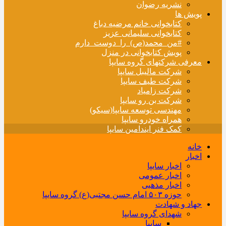
نشریه رضوان
پویش ها
کتابخوانی خانم مرضیه دباغ
کتابخوانی سلیمانی عزیز
#من_محمد(ص)_را_دوست_دارم
پویش کتابخوانی در منزل
معرفی شرکتهای گروه سایپا
شرکت مالیبل سایپا
شرکت طیف سایپا
شرکت زامیاد
شرکت بن رو سایپا
مهندسی توسعه سایپا(سیکو)
همراه خودرو سایپا
کمک فنر ایندامین سایپا
خانه
اخبار
اخبار سایپا
اخبار عمومی
اخبار مذهبی
حوزه ۵۰۳ امام حسن مجتبی(ع) گروه سایپا
جهاد و شهادت
شهدای گروه سایپا
سایپا