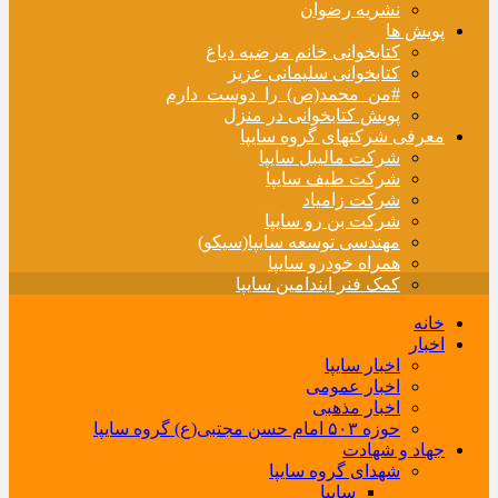
نشریه رضوان
پویش ها
کتابخوانی خانم مرضیه دباغ
کتابخوانی سلیمانی عزیز
#من_محمد(ص)_را_دوست_دارم
پویش کتابخوانی در منزل
معرفی شرکتهای گروه سایپا
شرکت مالیبل سایپا
شرکت طیف سایپا
شرکت زامیاد
شرکت بن رو سایپا
مهندسی توسعه سایپا(سیکو)
همراه خودرو سایپا
کمک فنر ایندامین سایپا
خانه
اخبار
اخبار سایپا
اخبار عمومی
اخبار مذهبی
حوزه ۵۰۳ امام حسن مجتبی(ع) گروه سایپا
جهاد و شهادت
شهدای گروه سایپا
سایپا