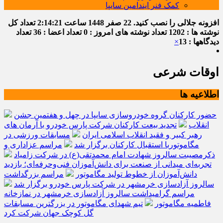
کمک فنر ایندامین سایپا
افزونه جلالی را نصب کنید.
22 صفر 1448
ساعت
2:14:21
تعداد کل
نوشته ها : 1202
تعداد نوشته های امروز : 0
تعداد اعضا : 36
تعداد
دیدگاهها : 13
×
اوقات شرعی
اطلاعیه ها
حضور کارکنان گروه خودروسازی سایپا در چهل و هفتمین جشن
انقلاب
تجدید بیعت کارکنان شرکت پارس خودرو با آرمان های
رهبر کبیر و فقید انقلاب اسلامی ایران
مسابقات ورزشی در
مگاموتوربا استقبال کارکنان برگزار شد
مراسم عزاداری و
ذکرمصیبت سالروز شهادت امام محمدتقی(ع) در شرکت زامیاد
تجربه‌ای میدانی از صنعت برای دانش‌آموزان فنی‌وحرفه‌ای؛ بازدید
دانش‌آموزان از خطوط تولید مگاموتور
مراسم بزرگداشت
سالروز آزادسازی خرمشهر در شرکت پارس خودرو برگزار شد
مراسم گرامیداشت سالروز آزادسازی خرمشهر در نمازخانه
فاطمیه مگاموتور
تیم شهدای مگاموتور در بزرگترین مسابقات
گل کوچک جهان شرکت کرد