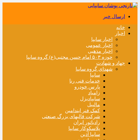
ارسال خبر
خانه
اخبار
اخبار سایپا
اخبار عمومی
اخبار مذهبی
حوزه ۵۰۳ امام حسن مجتبی(ع) گروه سایپا
جهاد و شهادت
شهدای گروه سایپا
سایپا
خدمات فنی رنا
پارس خودرو
زامیاد
سایپادیزل
مالیبل
کمک فنر ایندامین
شرکت قالبهای بزرگ صنعتی
رادیاتور ایران
پلاسکوکار سایپا
سایپا آذین