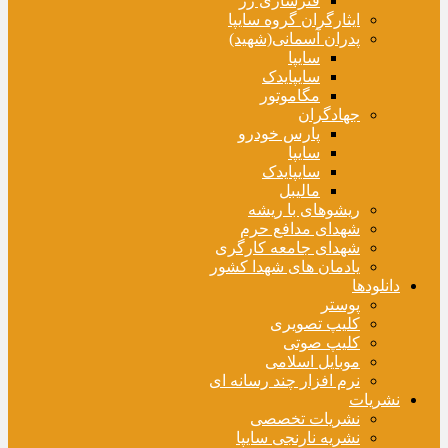
فنرسازی زر
ایثارگران گروه سایپا
پدران آسمانی(شهید)
سایپا
سایپایدک
مگاموتور
جهادگران
پارس خودرو
سایپا
سایپایدک
مالیبل
ریشوهای با ریشه
شهدای مدافع حرم
شهدای جامعه کارگری
یادمان های شهدا کشور
دانلودها
پوستر
کلیپ تصویری
کلیپ صوتی
موبایل اسلامی
نرم افزار چند رسانه ای
نشریات
نشریات تخصصی
نشریه نارنجی سایپا