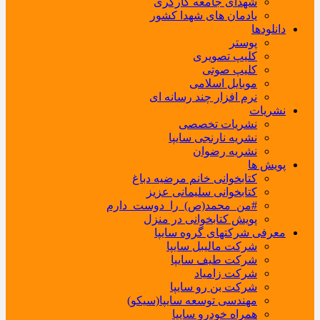
شهدای جامعه کارگری
یادمان های شهدا کشور
دانلودها
پوستر
کلیپ تصویری
کلیپ صوتی
موبایل اسلامی
نرم افزار چند رسانه ای
نشریات
نشریات تخصصی
نشریه نارنجی سایپا
نشریه رضوان
پویش ها
کتابخوانی خانم مرضیه دباغ
کتابخوانی سلیمانی عزیز
#من_محمد(ص)_را_دوست_دارم
پویش کتابخوانی در منزل
معرفی شرکتهای گروه سایپا
شرکت مالیبل سایپا
شرکت طیف سایپا
شرکت زامیاد
شرکت بن رو سایپا
مهندسی توسعه سایپا(سیکو)
همراه خودرو سایپا