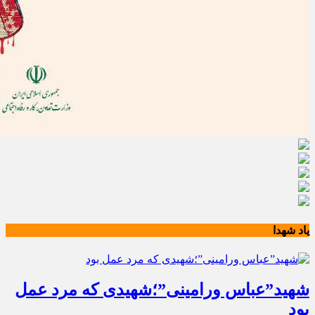
یاد شهدا
شهید”عباس ورامینی”؛شهیدی که مرد عمل
بود