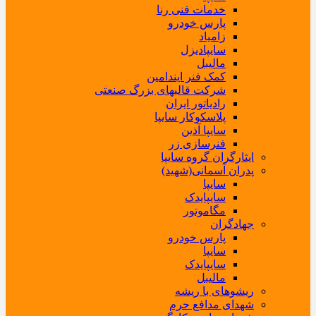
خدمات فنی رنا
پارس خودرو
زامیاد
سایپادیزل
مالیبل
کمک فنر ایندامین
شرکت قالبهای بزرگ صنعتی
رادیاتور ایران
پلاسکوکار سایپا
سایپا آذین
فنرسازی زر
ایثارگران گروه سایپا
پدران آسمانی(شهید)
سایپا
سایپایدک
مگاموتور
جهادگران
پارس خودرو
سایپا
سایپایدک
مالیبل
ریشوهای با ریشه
شهدای مدافع حرم