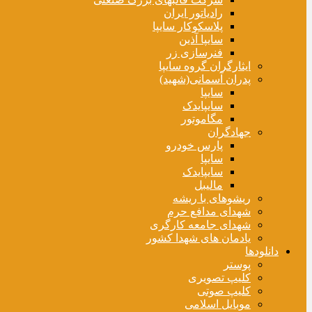
رادیاتور ایران
پلاسکوکار سایپا
سایپا آذین
فنرسازی زر
ایثارگران گروه سایپا
پدران آسمانی(شهید)
سایپا
سایپایدک
مگاموتور
جهادگران
پارس خودرو
سایپا
سایپایدک
مالیبل
ریشوهای با ریشه
شهدای مدافع حرم
شهدای جامعه کارگری
یادمان های شهدا کشور
دانلودها
پوستر
کلیپ تصویری
کلیپ صوتی
موبایل اسلامی