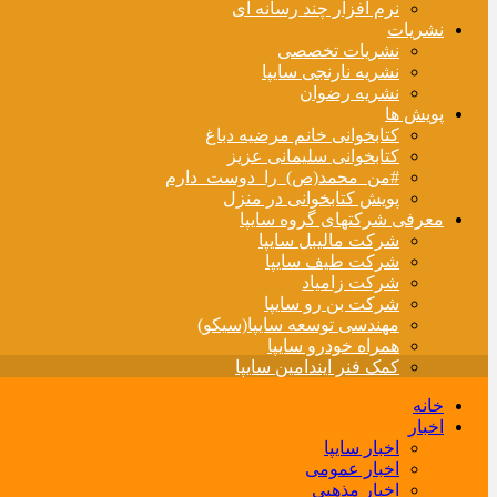
نرم افزار چند رسانه ای
نشریات
نشریات تخصصی
نشریه نارنجی سایپا
نشریه رضوان
پویش ها
کتابخوانی خانم مرضیه دباغ
کتابخوانی سلیمانی عزیز
#من_محمد(ص)_را_دوست_دارم
پویش کتابخوانی در منزل
معرفی شرکتهای گروه سایپا
شرکت مالیبل سایپا
شرکت طیف سایپا
شرکت زامیاد
شرکت بن رو سایپا
مهندسی توسعه سایپا(سیکو)
همراه خودرو سایپا
کمک فنر ایندامین سایپا
خانه
اخبار
اخبار سایپا
اخبار عمومی
اخبار مذهبی