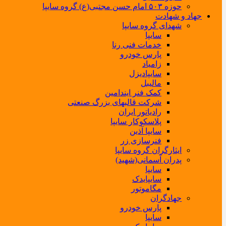
حوزه ۵۰۳ امام حسن مجتبی(ع) گروه سایپا
جهاد و شهادت
شهدای گروه سایپا
سایپا
خدمات فنی رنا
پارس خودرو
زامیاد
سایپادیزل
مالیبل
کمک فنر ایندامین
شرکت قالبهای بزرگ صنعتی
رادیاتور ایران
پلاسکوکار سایپا
سایپا آذین
فنرسازی زر
ایثارگران گروه سایپا
پدران آسمانی(شهید)
سایپا
سایپایدک
مگاموتور
جهادگران
پارس خودرو
سایپا