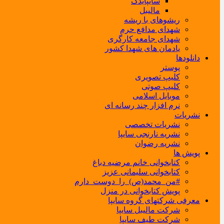
سایپایدک
مالیبل
ریشوهای با ریشه
شهدای مدافع حرم
شهدای جامعه کارگری
یادمان های شهدا کشور
دانلودها
پوستر
کلیپ تصویری
کلیپ صوتی
موبایل اسلامی
نرم افزار چند رسانه ای
نشریات
نشریات تخصصی
نشریه نارنجی سایپا
نشریه رضوان
پویش ها
کتابخوانی خانم مرضیه دباغ
کتابخوانی سلیمانی عزیز
#من_محمد(ص)_را_دوست_دارم
پویش کتابخوانی در منزل
معرفی شرکتهای گروه سایپا
شرکت مالیبل سایپا
شرکت طیف سایپا