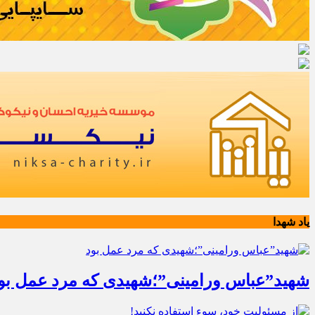
یاد شهدا
شهید”عباس ورامینی”؛شهیدی که مرد عمل بو