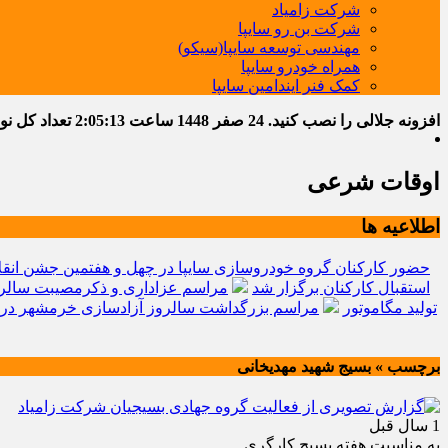
شرکت زامیاد
شرکت بن رو سایپا
مهندسی توسعه سایپا(سیکو)
همراه خودرو سایپا
کمک فنر ایندامین سایپا
افزونه جلالی را نصب کنید.
24 صفر 1448
ساعت
2:05:14
تعداد کل نوشته
اوقات شرعی
اطلاعیه ها
حضور کارکنان گروه خودروسازی سایپا در چهل و هفتمین جشن انقل
استقبال کارکنان برگزار شد
مراسم عزاداری و ذکرمصیبت سالرو
تولید مگاموتور
مراسم بزرگداشت سالروز آزادسازی خرمشهر در 
برچسب » بسیج شهید مهدیخانی
1 سال قبل
به مناسبت هفته بسیج کارگری