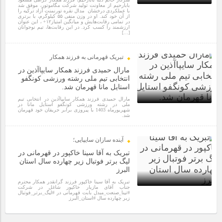
مراسم بزرگداشت سالروز آزادسازی خرمشهر در شرکت پارس خودرو
بابارحیم از معاونت تولید شرکت مگاموتور، موفق شد
برگزار شد
با عملکردی درخشان مدال نقره تورنمنت آزاد ترکیه را
از آن خود کند. او در وزن منفی ۵۵ کیلوگرم، با برتری
1 سال قبل
در تمامی رقابت‌هایش و میانگین امتیاز۱۲+ ، این عنوان
ارزشمند را کسب کرد. در این رقابت‌ها، تیم نوجوانان
[…]
مراسم گرامیداشت سالروز آزادسازی خرمشهر در نمازخانه فاطمیه
مگاموتور
تبریک قهرمانی به فرزند همکار
مارال حمیدی فرزند همکار سایپاآذین در
انتخابی تیم ملی رشته ورزشی کونگفو
تیم شهدای مگاموتور در بزرگترین مسابقات گل کوچک جهان شرکت
استایل مانا قهرمان شد.
کرد
مارال حمیدی فرزند همکار سایپاآذین در انتخابی تیم
ملی در رشته ورزشی کونگفو استایل مانا در
شهریورماه 1403 با پیروزی برابر حریفان خود قهرمان
شد.
1 سال قبل
آینده سازان سایپایی؛
تبریک به آقا سینا خاکپور در قهرمانی در
لیگ برتر فوتبال زیر چهارده سال استان
البرز
تبریک به آقا سینا خاکپور فرزند گرانقدر همکار محترم
جناب آقای مازیار خاکپور شاغل در شرکت
#تینا_صنعت_مبدل بابت قهرمانی در #لیگ_برتر_فوتبال
زیر چهارده سال #استان_البرز
2 سال قبل