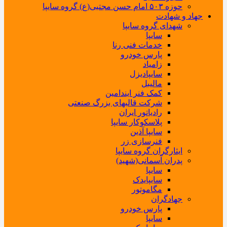
حوزه ۵۰۳ امام حسن مجتبی(ع) گروه سایپا
جهاد و شهادت
شهدای گروه سایپا
سایپا
خدمات فنی رنا
پارس خودرو
زامیاد
سایپادیزل
مالیبل
کمک فنر ایندامین
شرکت قالبهای بزرگ صنعتی
رادیاتور ایران
پلاسکوکار سایپا
سایپا آذین
فنرسازی زر
ایثارگران گروه سایپا
پدران آسمانی(شهید)
سایپا
سایپایدک
مگاموتور
جهادگران
پارس خودرو
سایپا