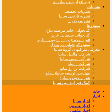
نرم افزار چند رسانه ای
نشریات
نشریات تخصصی
نشریه نارنجی سایپا
نشریه رضوان
پویش ها
کتابخوانی خانم مرضیه دباغ
کتابخوانی سلیمانی عزیز
#من_محمد(ص)_را_دوست_دارم
پویش کتابخوانی در منزل
معرفی شرکتهای گروه سایپا
شرکت مالیبل سایپا
شرکت طیف سایپا
شرکت زامیاد
شرکت بن رو سایپا
مهندسی توسعه سایپا(سیکو)
همراه خودرو سایپا
کمک فنر ایندامین سایپا
خانه
اخبار
اخبار سایپا
اخبار عمومی
اخبار مذهبی