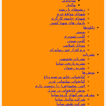
سایپایدک
مالیبل
ریشوهای با ریشه
شهدای مدافع حرم
شهدای جامعه کارگری
یادمان های شهدا کشور
دانلودها
پوستر
کلیپ تصویری
کلیپ صوتی
موبایل اسلامی
نرم افزار چند رسانه ای
نشریات
نشریات تخصصی
نشریه نارنجی سایپا
نشریه رضوان
پویش ها
کتابخوانی خانم مرضیه دباغ
کتابخوانی سلیمانی عزیز
#من_محمد(ص)_را_دوست_دارم
پویش کتابخوانی در منزل
معرفی شرکتهای گروه سایپا
شرکت مالیبل سایپا
شرکت طیف سایپا