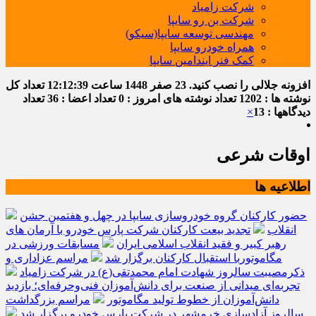
شرکت زامیاد
شرکت بن رو سایپا
مهندسی توسعه سایپا(سیکو)
همراه خودرو سایپا
کمک فنر ایندامین سایپا
افزونه جلالی را نصب کنید.
23 صفر 1448
ساعت
12:12:40
تعداد کل
نوشته ها : 1202
تعداد نوشته های امروز : 0
تعداد اعضا : 36
تعداد
دیدگاهها : 13
×
اوقات شرعی
اطلاعیه ها
حضور کارکنان گروه خودروسازی سایپا در چهل و هفتمین جشن
انقلاب
تجدید بیعت کارکنان شرکت پارس خودرو با آرمان های
رهبر کبیر و فقید انقلاب اسلامی ایران
مسابقات ورزشی در
مگاموتوربا استقبال کارکنان برگزار شد
مراسم عزاداری و
ذکرمصیبت سالروز شهادت امام محمدتقی(ع) در شرکت زامیاد
تجربه‌ای میدانی از صنعت برای دانش‌آموزان فنی‌وحرفه‌ای؛ بازدید
دانش‌آموزان از خطوط تولید مگاموتور
مراسم بزرگداشت
سالروز آزادسازی خرمشهر در شرکت پارس خودرو برگزار شد