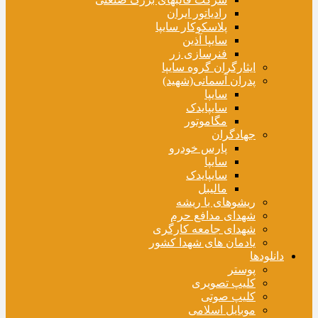
رادیاتور ایران
پلاسکوکار سایپا
سایپا آذین
فنرسازی زر
ایثارگران گروه سایپا
پدران آسمانی(شهید)
سایپا
سایپایدک
مگاموتور
جهادگران
پارس خودرو
سایپا
سایپایدک
مالیبل
ریشوهای با ریشه
شهدای مدافع حرم
شهدای جامعه کارگری
یادمان های شهدا کشور
دانلودها
پوستر
کلیپ تصویری
کلیپ صوتی
موبایل اسلامی