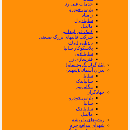
خدمات فنی رنا
پارس خودرو
زامیاد
سایپادیزل
مالیبل
کمک فنر ایندامین
شرکت قالبهای بزرگ صنعتی
رادیاتور ایران
پلاسکوکار سایپا
سایپا آذین
فنرسازی زر
ایثارگران گروه سایپا
پدران آسمانی(شهید)
سایپا
سایپایدک
مگاموتور
جهادگران
پارس خودرو
سایپا
سایپایدک
مالیبل
ریشوهای با ریشه
شهدای مدافع حرم