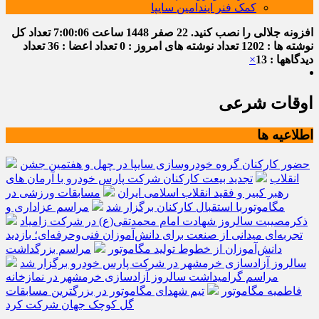
کمک فنر ایندامین سایپا
افزونه جلالی را نصب کنید.
22 صفر 1448
ساعت
7:00:06
تعداد کل
نوشته ها : 1202
تعداد نوشته های امروز : 0
تعداد اعضا : 36
تعداد
دیدگاهها : 13
×
اوقات شرعی
اطلاعیه ها
حضور کارکنان گروه خودروسازی سایپا در چهل و هفتمین جشن
انقلاب
تجدید بیعت کارکنان شرکت پارس خودرو با آرمان های
رهبر کبیر و فقید انقلاب اسلامی ایران
مسابقات ورزشی در
مگاموتوربا استقبال کارکنان برگزار شد
مراسم عزاداری و
ذکرمصیبت سالروز شهادت امام محمدتقی(ع) در شرکت زامیاد
تجربه‌ای میدانی از صنعت برای دانش‌آموزان فنی‌وحرفه‌ای؛ بازدید
دانش‌آموزان از خطوط تولید مگاموتور
مراسم بزرگداشت
سالروز آزادسازی خرمشهر در شرکت پارس خودرو برگزار شد
مراسم گرامیداشت سالروز آزادسازی خرمشهر در نمازخانه
فاطمیه مگاموتور
تیم شهدای مگاموتور در بزرگترین مسابقات
گل کوچک جهان شرکت کرد