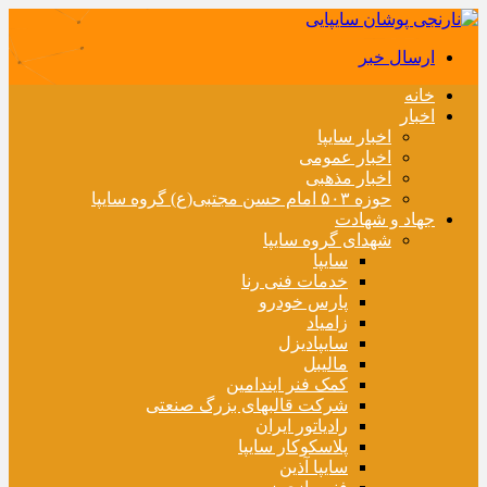
ارسال خبر
خانه
اخبار
اخبار سایپا
اخبار عمومی
اخبار مذهبی
حوزه ۵۰۳ امام حسن مجتبی(ع) گروه سایپا
جهاد و شهادت
شهدای گروه سایپا
سایپا
خدمات فنی رنا
پارس خودرو
زامیاد
سایپادیزل
مالیبل
کمک فنر ایندامین
شرکت قالبهای بزرگ صنعتی
رادیاتور ایران
پلاسکوکار سایپا
سایپا آذین