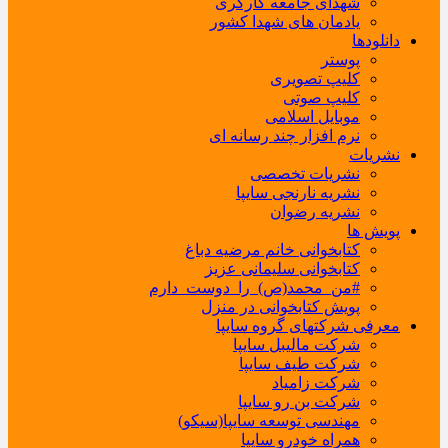
شهدای جامعه کارگری
یادمان های شهدا کشور
دانلودها
پوستر
کلیپ تصویری
کلیپ صوتی
موبایل اسلامی
نرم افزار چند رسانه ای
نشریات
نشریات تخصصی
نشریه نارنجی سایپا
نشریه رضوان
پویش ها
کتابخوانی خانم مرضیه دباغ
کتابخوانی سلیمانی عزیز
#من_محمد(ص)_را_دوست_دارم
پویش کتابخوانی در منزل
معرفی شرکتهای گروه سایپا
شرکت مالیبل سایپا
شرکت طیف سایپا
شرکت زامیاد
شرکت بن رو سایپا
مهندسی توسعه سایپا(سیکو)
همراه خودرو سایپا