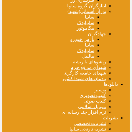
فنرسازی زر
ایثارگران گروه سایپا
پدران آسمانی(شهید)
سایپا
سایپایدک
مگاموتور
جهادگران
پارس خودرو
سایپا
سایپایدک
مالیبل
ریشوهای با ریشه
شهدای مدافع حرم
شهدای جامعه کارگری
یادمان های شهدا کشور
دانلودها
پوستر
کلیپ تصویری
کلیپ صوتی
موبایل اسلامی
نرم افزار چند رسانه ای
نشریات
نشریات تخصصی
نشریه نارنجی سایپا