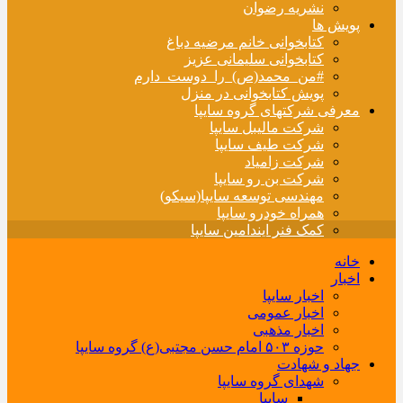
نشریه رضوان
پویش ها
کتابخوانی خانم مرضیه دباغ
کتابخوانی سلیمانی عزیز
#من_محمد(ص)_را_دوست_دارم
پویش کتابخوانی در منزل
معرفی شرکتهای گروه سایپا
شرکت مالیبل سایپا
شرکت طیف سایپا
شرکت زامیاد
شرکت بن رو سایپا
مهندسی توسعه سایپا(سیکو)
همراه خودرو سایپا
کمک فنر ایندامین سایپا
خانه
اخبار
اخبار سایپا
اخبار عمومی
اخبار مذهبی
حوزه ۵۰۳ امام حسن مجتبی(ع) گروه سایپا
جهاد و شهادت
شهدای گروه سایپا
سایپا