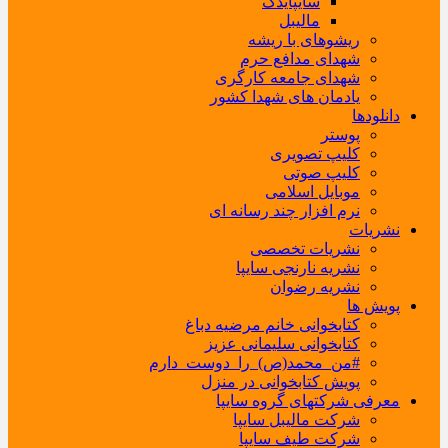
سایپایدک
مالیبل
ریشوهای با ریشه
شهدای مدافع حرم
شهدای جامعه کارگری
یادمان های شهدا کشور
دانلودها
پوستر
کلیپ تصویری
کلیپ صوتی
موبایل اسلامی
نرم افزار چند رسانه ای
نشریات
نشریات تخصصی
نشریه نارنجی سایپا
نشریه رضوان
پویش ها
کتابخوانی خانم مرضیه دباغ
کتابخوانی سلیمانی عزیز
#من_محمد(ص)_را_دوست_دارم
پویش کتابخوانی در منزل
معرفی شرکتهای گروه سایپا
شرکت مالیبل سایپا
شرکت طیف سایپا