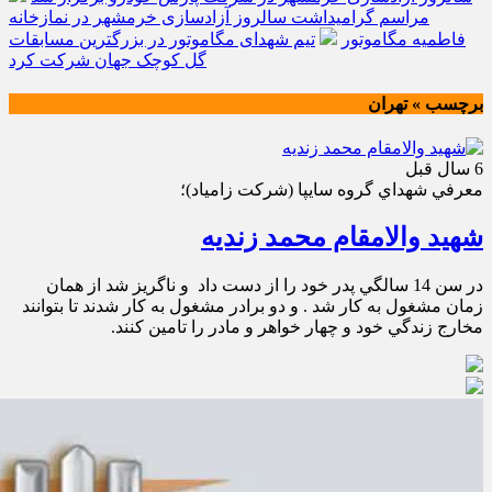
مراسم گرامیداشت سالروز آزادسازی خرمشهر در نمازخانه
فاطمیه مگاموتور
تیم شهدای مگاموتور در بزرگترین مسابقات
گل کوچک جهان شرکت کرد
برچسب » تهران
6 سال قبل
معرفي شهداي گروه سايپا (شركت زامياد)؛
شهید والامقام محمد زندیه
در سن 14 سالگي پدر خود را از دست داد و ناگريز شد از همان
زمان مشغول به كار شد . و دو برادر مشغول به كار شدند تا بتوانند
مخارج زندگي خود و چهار خواهر و مادر را تامين كنند.