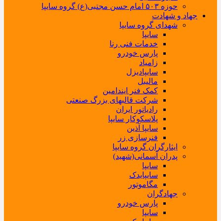
حوزه ۵۰۳ امام حسن مجتبی(ع) گروه سایپا
جهاد و شهادت
شهدای گروه سایپا
سایپا
خدمات فنی رنا
پارس خودرو
زامیاد
سایپادیزل
مالیبل
کمک فنر ایندامین
شرکت قالبهای بزرگ صنعتی
رادیاتور ایران
پلاسکوکار سایپا
سایپا آذین
فنرسازی زر
ایثارگران گروه سایپا
پدران آسمانی(شهید)
سایپا
سایپایدک
مگاموتور
جهادگران
پارس خودرو
سایپا