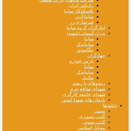
رادیاتور ایران
پلاسکوکار سایپا
سایپا آذین
فنرسازی زر
ایثارگران گروه سایپا
پدران آسمانی(شهید)
سایپا
سایپایدک
مگاموتور
جهادگران
پارس خودرو
سایپا
سایپایدک
مالیبل
ریشوهای با ریشه
شهدای مدافع حرم
شهدای جامعه کارگری
یادمان های شهدا کشور
دانلودها
پوستر
کلیپ تصویری
کلیپ صوتی
موبایل اسلامی