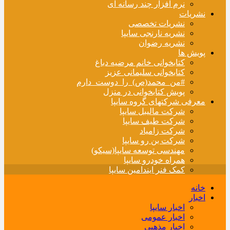
نرم افزار چند رسانه ای
نشریات
نشریات تخصصی
نشریه نارنجی سایپا
نشریه رضوان
پویش ها
کتابخوانی خانم مرضیه دباغ
کتابخوانی سلیمانی عزیز
#من_محمد(ص)_را_دوست_دارم
پویش کتابخوانی در منزل
معرفی شرکتهای گروه سایپا
شرکت مالیبل سایپا
شرکت طیف سایپا
شرکت زامیاد
شرکت بن رو سایپا
مهندسی توسعه سایپا(سیکو)
همراه خودرو سایپا
کمک فنر ایندامین سایپا
خانه
اخبار
اخبار سایپا
اخبار عمومی
اخبار مذهبی