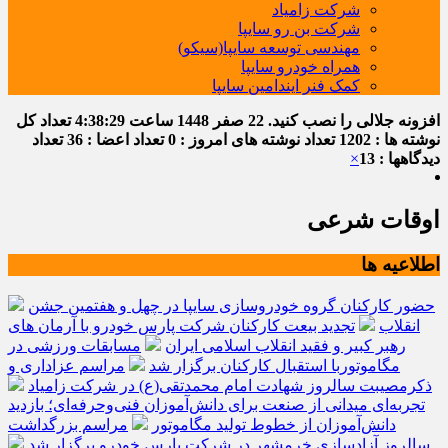
شرکت زامیاد
شرکت بن رو سایپا
مهندسی توسعه سایپا(سیکو)
همراه خودرو سایپا
کمک فنر ایندامین سایپا
افزونه جلالی را نصب کنید.
22 صفر 1448
ساعت
4:38:30
تعداد کل
نوشته ها : 1202
تعداد نوشته های امروز : 0
تعداد اعضا : 36
تعداد
دیدگاهها : 13
×
اوقات شرعی
اطلاعیه ها
حضور کارکنان گروه خودروسازی سایپا در چهل و هفتمین جشن
انقلاب
تجدید بیعت کارکنان شرکت پارس خودرو با آرمان های
رهبر کبیر و فقید انقلاب اسلامی ایران
مسابقات ورزشی در
مگاموتوربا استقبال کارکنان برگزار شد
مراسم عزاداری و
ذکرمصیبت سالروز شهادت امام محمدتقی(ع) در شرکت زامیاد
تجربه‌ای میدانی از صنعت برای دانش‌آموزان فنی‌وحرفه‌ای؛ بازدید
دانش‌آموزان از خطوط تولید مگاموتور
مراسم بزرگداشت
سالروز آزادسازی خرمشهر در شرکت پارس خودرو برگزار شد