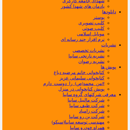
شهدای جامعه کارگری
یادمان های شهدا کشور
دانلودها
پوستر
کلیپ تصویری
کلیپ صوتی
موبایل اسلامی
نرم افزار چند رسانه ای
نشریات
نشریات تخصصی
نشریه نارنجی سایپا
نشریه رضوان
پویش ها
کتابخوانی خانم مرضیه دباغ
کتابخوانی سلیمانی عزیز
#من_محمد(ص)_را_دوست_دارم
پویش کتابخوانی در منزل
معرفی شرکتهای گروه سایپا
شرکت مالیبل سایپا
شرکت طیف سایپا
شرکت زامیاد
شرکت بن رو سایپا
مهندسی توسعه سایپا(سیکو)
همراه خودرو سایپا