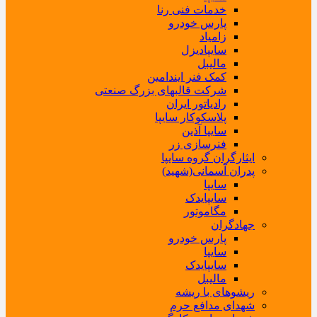
خدمات فنی رنا
پارس خودرو
زامیاد
سایپادیزل
مالیبل
کمک فنر ایندامین
شرکت قالبهای بزرگ صنعتی
رادیاتور ایران
پلاسکوکار سایپا
سایپا آذین
فنرسازی زر
ایثارگران گروه سایپا
پدران آسمانی(شهید)
سایپا
سایپایدک
مگاموتور
جهادگران
پارس خودرو
سایپا
سایپایدک
مالیبل
ریشوهای با ریشه
شهدای مدافع حرم