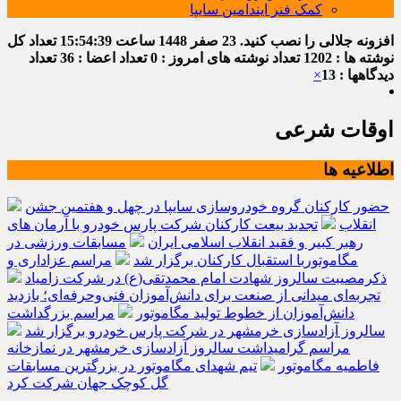
کمک فنر ایندامین سایپا
افزونه جلالی را نصب کنید.
23 صفر 1448
ساعت
15:54:39
تعداد کل
نوشته ها : 1202
تعداد نوشته های امروز : 0
تعداد اعضا : 36
تعداد
دیدگاهها : 13
×
اوقات شرعی
اطلاعیه ها
حضور کارکنان گروه خودروسازی سایپا در چهل و هفتمین جشن
انقلاب
تجدید بیعت کارکنان شرکت پارس خودرو با آرمان های
رهبر کبیر و فقید انقلاب اسلامی ایران
مسابقات ورزشی در
مگاموتوربا استقبال کارکنان برگزار شد
مراسم عزاداری و
ذکرمصیبت سالروز شهادت امام محمدتقی(ع) در شرکت زامیاد
تجربه‌ای میدانی از صنعت برای دانش‌آموزان فنی‌وحرفه‌ای؛ بازدید
دانش‌آموزان از خطوط تولید مگاموتور
مراسم بزرگداشت
سالروز آزادسازی خرمشهر در شرکت پارس خودرو برگزار شد
مراسم گرامیداشت سالروز آزادسازی خرمشهر در نمازخانه
فاطمیه مگاموتور
تیم شهدای مگاموتور در بزرگترین مسابقات
گل کوچک جهان شرکت کرد