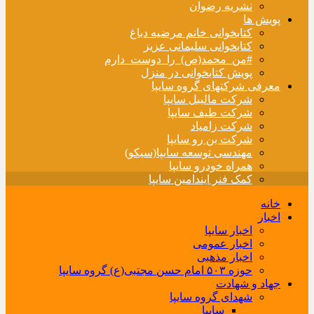
نشریه رضوان
پویش ها
کتابخوانی خانم مرضیه دباغ
کتابخوانی سلیمانی عزیز
#من_محمد(ص)_را_دوست_دارم
پویش کتابخوانی در منزل
معرفی شرکتهای گروه سایپا
شرکت مالیبل سایپا
شرکت طیف سایپا
شرکت زامیاد
شرکت بن رو سایپا
مهندسی توسعه سایپا(سیکو)
همراه خودرو سایپا
کمک فنر ایندامین سایپا
خانه
اخبار
اخبار سایپا
اخبار عمومی
اخبار مذهبی
حوزه ۵۰۳ امام حسن مجتبی(ع) گروه سایپا
جهاد و شهادت
شهدای گروه سایپا
سایپا