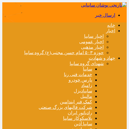
ارسال خبر
خانه
اخبار
اخبار سایپا
اخبار عمومی
اخبار مذهبی
حوزه ۵۰۳ امام حسن مجتبی(ع) گروه سایپا
جهاد و شهادت
شهدای گروه سایپا
سایپا
خدمات فنی رنا
پارس خودرو
زامیاد
سایپادیزل
مالیبل
کمک فنر ایندامین
شرکت قالبهای بزرگ صنعتی
رادیاتور ایران
پلاسکوکار سایپا
سایپا آذین