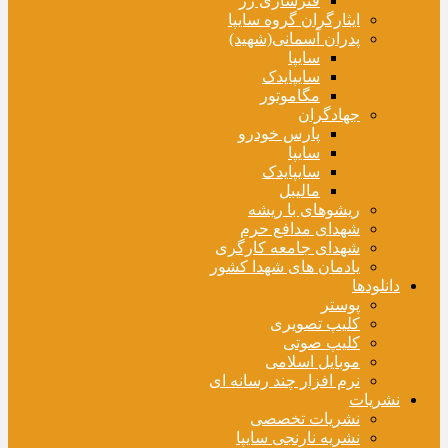
فنرسازی زر
ایثارگران گروه سایپا
پدران آسمانی(شهید)
سایپا
سایپایدک
مگاموتور
جهادگران
پارس خودرو
سایپا
سایپایدک
مالیبل
ریشوهای با ریشه
شهدای مدافع حرم
شهدای جامعه کارگری
یادمان های شهدا کشور
دانلودها
پوستر
کلیپ تصویری
کلیپ صوتی
موبایل اسلامی
نرم افزار چند رسانه ای
نشریات
نشریات تخصصی
نشریه نارنجی سایپا