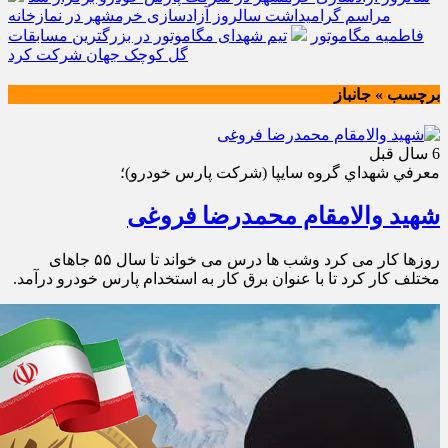
مراسم گرامیداشت سالروز آزادسازی خرمشهر در نمازخانه
فاطمیه مگاموتور
تیم شهدای مگاموتور در بزرگترین مسابقات
گل کوچک جهان شرکت کرد
برچسب » جانباز
6 سال قبل
معرفي شهداي گروه سايپا (شركت پارس خودرو)؛
شهید والامقام محمدرضا فروغی
روزها کار می کرد وشب ها درس می خواند تا سال ۵۵ جاهای
مختلف کار کرد تا با عنوان برق کار به استخدام پارس خودرو درآمد.