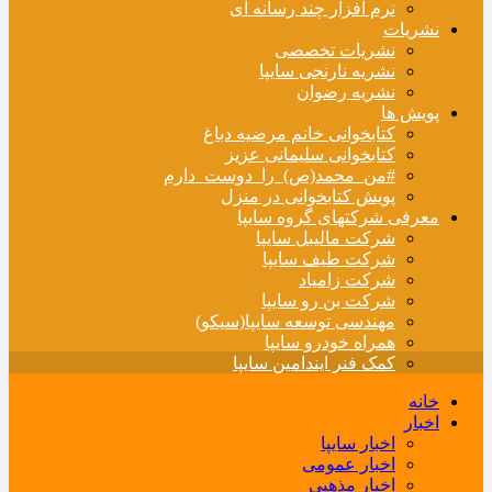
نرم افزار چند رسانه ای
نشریات
نشریات تخصصی
نشریه نارنجی سایپا
نشریه رضوان
پویش ها
کتابخوانی خانم مرضیه دباغ
کتابخوانی سلیمانی عزیز
#من_محمد(ص)_را_دوست_دارم
پویش کتابخوانی در منزل
معرفی شرکتهای گروه سایپا
شرکت مالیبل سایپا
شرکت طیف سایپا
شرکت زامیاد
شرکت بن رو سایپا
مهندسی توسعه سایپا(سیکو)
همراه خودرو سایپا
کمک فنر ایندامین سایپا
خانه
اخبار
اخبار سایپا
اخبار عمومی
اخبار مذهبی