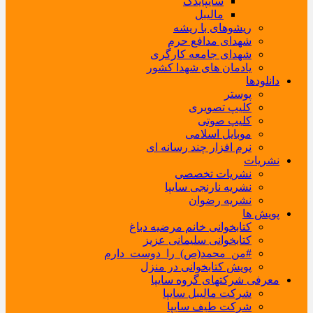
سایپایدک
مالیبل
ریشوهای با ریشه
شهدای مدافع حرم
شهدای جامعه کارگری
یادمان های شهدا کشور
دانلودها
پوستر
کلیپ تصویری
کلیپ صوتی
موبایل اسلامی
نرم افزار چند رسانه ای
نشریات
نشریات تخصصی
نشریه نارنجی سایپا
نشریه رضوان
پویش ها
کتابخوانی خانم مرضیه دباغ
کتابخوانی سلیمانی عزیز
#من_محمد(ص)_را_دوست_دارم
پویش کتابخوانی در منزل
معرفی شرکتهای گروه سایپا
شرکت مالیبل سایپا
شرکت طیف سایپا