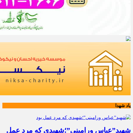
یاد شهدا
شهید”عباس ورامینی”؛شهیدی که مرد عمل