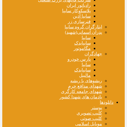
رادیاتور ایران
پلاسکوکار سایپا
سایپا آذین
فنرسازی زر
ایثارگران گروه سایپا
پدران آسمانی(شهید)
سایپا
سایپایدک
مگاموتور
جهادگران
پارس خودرو
سایپا
سایپایدک
مالیبل
ریشوهای با ریشه
شهدای مدافع حرم
شهدای جامعه کارگری
یادمان های شهدا کشور
دانلودها
پوستر
کلیپ تصویری
کلیپ صوتی
موبایل اسلامی