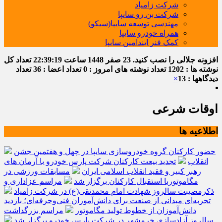
شرکت زامیاد
شرکت بن رو سایپا
مهندسی توسعه سایپا(سیکو)
همراه خودرو سایپا
کمک فنر ایندامین سایپا
افزونه جلالی را نصب کنید.
23 صفر 1448
ساعت
22:39:20
تعداد کل
نوشته ها : 1202
تعداد نوشته های امروز : 0
تعداد اعضا : 36
تعداد
دیدگاهها : 13
×
اوقات شرعی
اطلاعیه ها
حضور کارکنان گروه خودروسازی سایپا در چهل و هفتمین جشن
انقلاب
تجدید بیعت کارکنان شرکت پارس خودرو با آرمان های
رهبر کبیر و فقید انقلاب اسلامی ایران
مسابقات ورزشی در
مگاموتوربا استقبال کارکنان برگزار شد
مراسم عزاداری و
ذکرمصیبت سالروز شهادت امام محمدتقی(ع) در شرکت زامیاد
تجربه‌ای میدانی از صنعت برای دانش‌آموزان فنی‌وحرفه‌ای؛ بازدید
دانش‌آموزان از خطوط تولید مگاموتور
مراسم بزرگداشت
سالروز آزادسازی خرمشهر در شرکت پارس خودرو برگزار شد