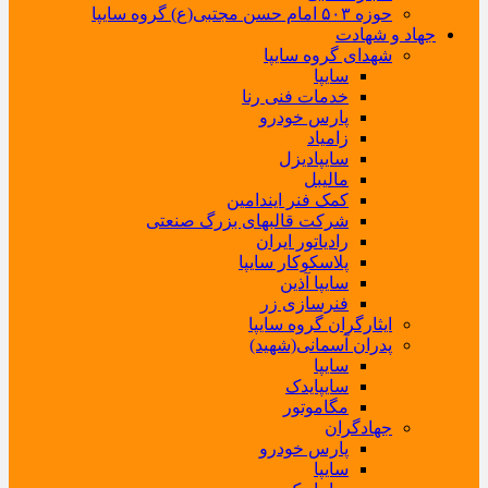
حوزه ۵۰۳ امام حسن مجتبی(ع) گروه سایپا
جهاد و شهادت
شهدای گروه سایپا
سایپا
خدمات فنی رنا
پارس خودرو
زامیاد
سایپادیزل
مالیبل
کمک فنر ایندامین
شرکت قالبهای بزرگ صنعتی
رادیاتور ایران
پلاسکوکار سایپا
سایپا آذین
فنرسازی زر
ایثارگران گروه سایپا
پدران آسمانی(شهید)
سایپا
سایپایدک
مگاموتور
جهادگران
پارس خودرو
سایپا