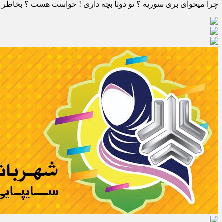
چرا میخوای بری سوریه ؟ تو دوتا بچه داری ! حواست هست ؟ بخاطر بچ