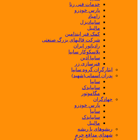
خدمات فنی رنا
پارس خودرو
زامیاد
سایپادیزل
مالیبل
کمک فنر ایندامین
شرکت قالبهای بزرگ صنعتی
رادیاتور ایران
پلاسکوکار سایپا
سایپا آذین
فنرسازی زر
ایثارگران گروه سایپا
پدران آسمانی(شهید)
سایپا
سایپایدک
مگاموتور
جهادگران
پارس خودرو
سایپا
سایپایدک
مالیبل
ریشوهای با ریشه
شهدای مدافع حرم