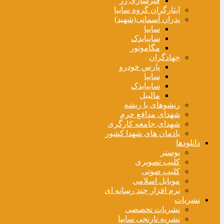
فنرسازی زر
ایثارگران گروه سایپا
پدران آسمانی(شهید)
سایپا
سایپایدک
مگاموتور
جهادگران
پارس خودرو
سایپا
سایپایدک
مالیبل
ریشوهای با ریشه
شهدای مدافع حرم
شهدای جامعه کارگری
یادمان های شهدا کشور
دانلودها
پوستر
کلیپ تصویری
کلیپ صوتی
موبایل اسلامی
نرم افزار چند رسانه ای
نشریات
نشریات تخصصی
نشریه نارنجی سایپا