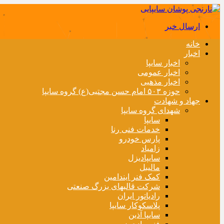
ارسال خبر
خانه
اخبار
اخبار سایپا
اخبار عمومی
اخبار مذهبی
حوزه ۵۰۳ امام حسن مجتبی(ع) گروه سایپا
جهاد و شهادت
شهدای گروه سایپا
سایپا
خدمات فنی رنا
پارس خودرو
زامیاد
سایپادیزل
مالیبل
کمک فنر ایندامین
شرکت قالبهای بزرگ صنعتی
رادیاتور ایران
پلاسکوکار سایپا
سایپا آذین