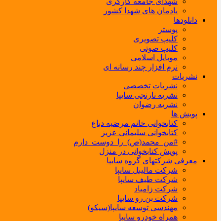
شهدای جامعه کارگری
یادمان های شهدا کشور
دانلودها
پوستر
کلیپ تصویری
کلیپ صوتی
موبایل اسلامی
نرم افزار چند رسانه ای
نشریات
نشریات تخصصی
نشریه نارنجی سایپا
نشریه رضوان
پویش ها
کتابخوانی خانم مرضیه دباغ
کتابخوانی سلیمانی عزیز
#من_محمد(ص)_را_دوست_دارم
پویش کتابخوانی در منزل
معرفی شرکتهای گروه سایپا
شرکت مالیبل سایپا
شرکت طیف سایپا
شرکت زامیاد
شرکت بن رو سایپا
مهندسی توسعه سایپا(سیکو)
همراه خودرو سایپا