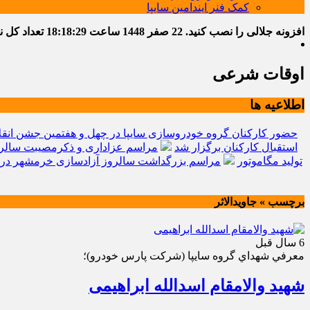
کمک فنر ایندامین سایپا
افزونه جلالی را نصب کنید.
22 صفر 1448
ساعت
18:18:30
تعداد کل نوشت
اوقات شرعی
اطلاعیه ها
حضور کارکنان گروه خودروسازی سایپا در چهل و هفتمین جشن انقل
استقبال کارکنان برگزار شد
مراسم عزاداری و ذکرمصیبت سالرو
تولید مگاموتور
مراسم بزرگداشت سالروز آزادسازی خرمشهر در 
برچسب » جاویدالاثر
6 سال قبل
معرفي شهداي گروه سايپا (شركت پارس خودرو)؛
شهید والامقام اسدالله ابراهیمی