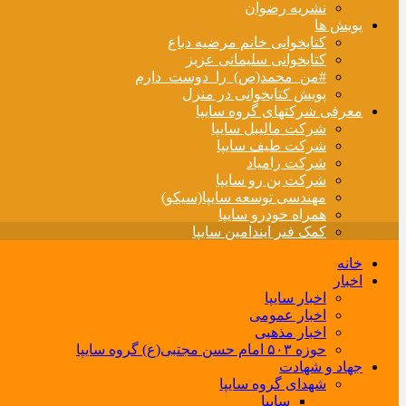
نشریه رضوان
پویش ها
کتابخوانی خانم مرضیه دباغ
کتابخوانی سلیمانی عزیز
#من_محمد(ص)_را_دوست_دارم
پویش کتابخوانی در منزل
معرفی شرکتهای گروه سایپا
شرکت مالیبل سایپا
شرکت طیف سایپا
شرکت زامیاد
شرکت بن رو سایپا
مهندسی توسعه سایپا(سیکو)
همراه خودرو سایپا
کمک فنر ایندامین سایپا
خانه
اخبار
اخبار سایپا
اخبار عمومی
اخبار مذهبی
حوزه ۵۰۳ امام حسن مجتبی(ع) گروه سایپا
جهاد و شهادت
شهدای گروه سایپا
سایپا