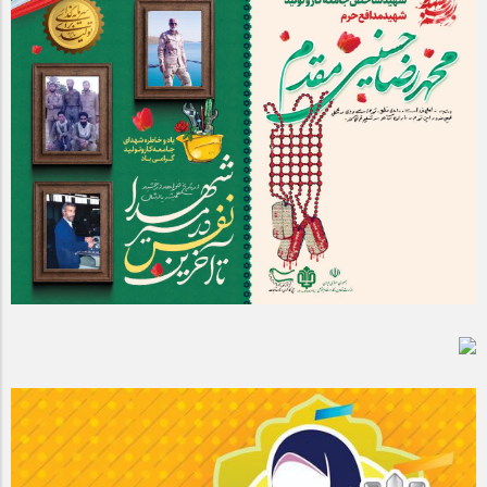
مراسم بزرگداشت سالروز آزادسازی خرمشهر در شرکت پارس خودرو
برگزار شد
مراسم گرامیداشت سالروز آزادسازی خرمشهر در نمازخانه فاطمیه
مگاموتور
تیم شهدای مگاموتور در بزرگترین مسابقات گل کوچک جهان شرکت
کرد