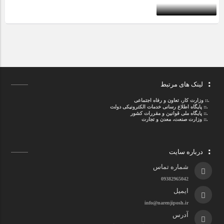
لینک های مرتبط
.::
وزارت کار، تعاون و رفاه اجتماعی
.::
پایگاه اطلاع رسانی خدمات الکترونیکی دولت
.::
پایگاه ملی قوانین و مقررات کشور
.:: وزارت صنعت، معدن و تجارت
درباره سایت
شماره تماس
09382965042
ایمیل
info@narenjiposh.ir
آدرس