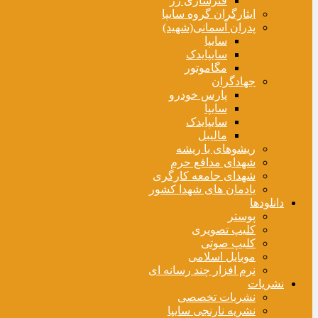
فنرسازی زر
ایثارگران گروه سایپا
پدران آسمانی(شهید)
سایپا
سایپایدک
مگاموتور
جهادگران
پارس خودرو
سایپا
سایپایدک
مالیبل
ریشوهای با ریشه
شهدای مدافع حرم
شهدای جامعه کارگری
یادمان های شهدا کشور
دانلودها
پوستر
کلیپ تصویری
کلیپ صوتی
موبایل اسلامی
نرم افزار چند رسانه ای
نشریات
نشریات تخصصی
نشریه نارنجی سایپا