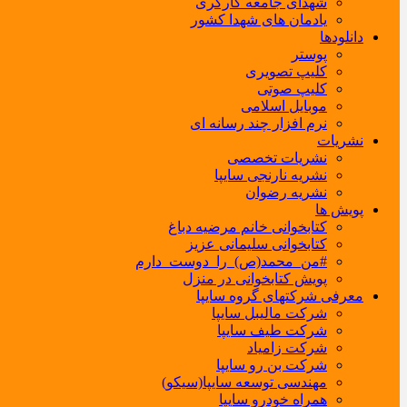
شهدای جامعه کارگری
یادمان های شهدا کشور
دانلودها
پوستر
کلیپ تصویری
کلیپ صوتی
موبایل اسلامی
نرم افزار چند رسانه ای
نشریات
نشریات تخصصی
نشریه نارنجی سایپا
نشریه رضوان
پویش ها
کتابخوانی خانم مرضیه دباغ
کتابخوانی سلیمانی عزیز
#من_محمد(ص)_را_دوست_دارم
پویش کتابخوانی در منزل
معرفی شرکتهای گروه سایپا
شرکت مالیبل سایپا
شرکت طیف سایپا
شرکت زامیاد
شرکت بن رو سایپا
مهندسی توسعه سایپا(سیکو)
همراه خودرو سایپا