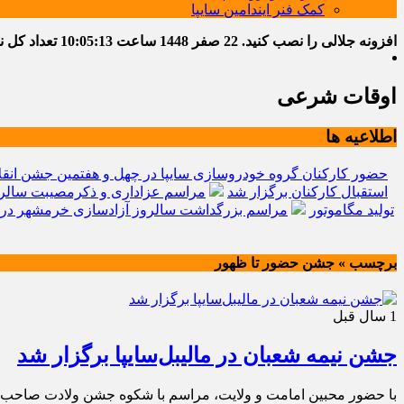
کمک فنر ایندامین سایپا
افزونه جلالی را نصب کنید.
22 صفر 1448
ساعت
10:05:14
تعداد کل نوشت
اوقات شرعی
اطلاعیه ها
حضور کارکنان گروه خودروسازی سایپا در چهل و هفتمین جشن انقل
استقبال کارکنان برگزار شد
مراسم عزاداری و ذکرمصیبت سالرو
تولید مگاموتور
مراسم بزرگداشت سالروز آزادسازی خرمشهر در 
برچسب » جشن حضور تا ظهور
1 سال قبل
جشن نیمه شعبان در مالیبل‌سایپا برگزار شد
با حضور محبین امامت و ولایت، مراسم با شکوه جشن ولادت صاحب الز