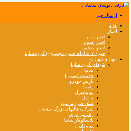
ارسال خبر
خانه
اخبار
اخبار سایپا
اخبار عمومی
اخبار مذهبی
حوزه ۵۰۳ امام حسن مجتبی(ع) گروه سایپا
جهاد و شهادت
شهدای گروه سایپا
سایپا
خدمات فنی رنا
پارس خودرو
زامیاد
سایپادیزل
مالیبل
کمک فنر ایندامین
شرکت قالبهای بزرگ صنعتی
رادیاتور ایران
پلاسکوکار سایپا
سایپا آذین