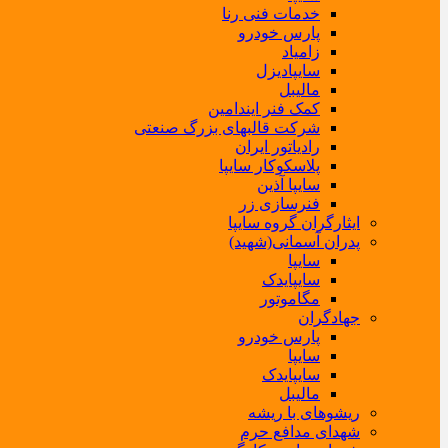
خدمات فنی رنا
پارس خودرو
زامیاد
سایپادیزل
مالیبل
کمک فنر ایندامین
شرکت قالبهای بزرگ صنعتی
رادیاتور ایران
پلاسکوکار سایپا
سایپا آذین
فنرسازی زر
ایثارگران گروه سایپا
پدران آسمانی(شهید)
سایپا
سایپایدک
مگاموتور
جهادگران
پارس خودرو
سایپا
سایپایدک
مالیبل
ریشوهای با ریشه
شهدای مدافع حرم