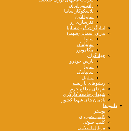
رادیاتور ایران
پلاسکوکار سایپا
سایپا آذین
فنرسازی زر
ایثارگران گروه سایپا
پدران آسمانی(شهید)
سایپا
سایپایدک
مگاموتور
جهادگران
پارس خودرو
سایپا
سایپایدک
مالیبل
ریشوهای با ریشه
شهدای مدافع حرم
شهدای جامعه کارگری
یادمان های شهدا کشور
دانلودها
پوستر
کلیپ تصویری
کلیپ صوتی
موبایل اسلامی