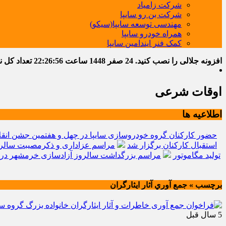
شرکت زامیاد
شرکت بن رو سایپا
مهندسی توسعه سایپا(سیکو)
همراه خودرو سایپا
کمک فنر ایندامین سایپا
افزونه جلالی را نصب کنید.
24 صفر 1448
ساعت
22:26:57
تعداد کل نوشت
اوقات شرعی
اطلاعیه ها
حضور کارکنان گروه خودروسازی سایپا در چهل و هفتمین جشن انقل
استقبال کارکنان برگزار شد
مراسم عزاداری و ذکرمصیبت سالرو
تولید مگاموتور
مراسم بزرگداشت سالروز آزادسازی خرمشهر در 
برچسب » جمع آوري آثار ايثارگران
5 سال قبل