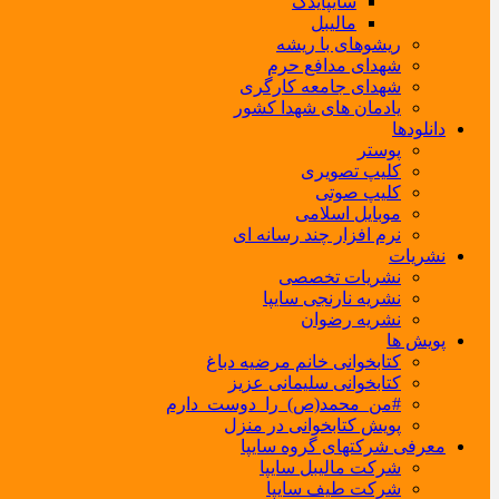
سایپایدک
مالیبل
ریشوهای با ریشه
شهدای مدافع حرم
شهدای جامعه کارگری
یادمان های شهدا کشور
دانلودها
پوستر
کلیپ تصویری
کلیپ صوتی
موبایل اسلامی
نرم افزار چند رسانه ای
نشریات
نشریات تخصصی
نشریه نارنجی سایپا
نشریه رضوان
پویش ها
کتابخوانی خانم مرضیه دباغ
کتابخوانی سلیمانی عزیز
#من_محمد(ص)_را_دوست_دارم
پویش کتابخوانی در منزل
معرفی شرکتهای گروه سایپا
شرکت مالیبل سایپا
شرکت طیف سایپا