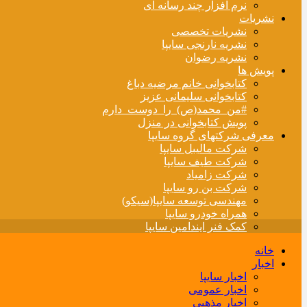
نرم افزار چند رسانه ای
نشریات
نشریات تخصصی
نشریه نارنجی سایپا
نشریه رضوان
پویش ها
کتابخوانی خانم مرضیه دباغ
کتابخوانی سلیمانی عزیز
#من_محمد(ص)_را_دوست_دارم
پویش کتابخوانی در منزل
معرفی شرکتهای گروه سایپا
شرکت مالیبل سایپا
شرکت طیف سایپا
شرکت زامیاد
شرکت بن رو سایپا
مهندسی توسعه سایپا(سیکو)
همراه خودرو سایپا
کمک فنر ایندامین سایپا
خانه
اخبار
اخبار سایپا
اخبار عمومی
اخبار مذهبی