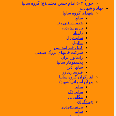
حوزه ۵۰۳ امام حسن مجتبی(ع) گروه سایپا
جهاد و شهادت
شهدای گروه سایپا
سایپا
خدمات فنی رنا
پارس خودرو
زامیاد
سایپادیزل
مالیبل
کمک فنر ایندامین
شرکت قالبهای بزرگ صنعتی
رادیاتور ایران
پلاسکوکار سایپا
سایپا آذین
فنرسازی زر
ایثارگران گروه سایپا
پدران آسمانی(شهید)
سایپا
سایپایدک
مگاموتور
جهادگران
پارس خودرو
سایپا