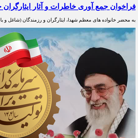
فراخوان جمع آوری خاطرات و آثار ایثارگران خ
به محضر خانواده های معظم شهدا، ایثارگران و رزمندگان (شاغل و ب