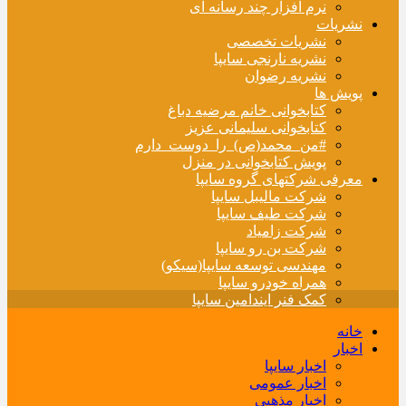
نرم افزار چند رسانه ای
نشریات
نشریات تخصصی
نشریه نارنجی سایپا
نشریه رضوان
پویش ها
کتابخوانی خانم مرضیه دباغ
کتابخوانی سلیمانی عزیز
#من_محمد(ص)_را_دوست_دارم
پویش کتابخوانی در منزل
معرفی شرکتهای گروه سایپا
شرکت مالیبل سایپا
شرکت طیف سایپا
شرکت زامیاد
شرکت بن رو سایپا
مهندسی توسعه سایپا(سیکو)
همراه خودرو سایپا
کمک فنر ایندامین سایپا
خانه
اخبار
اخبار سایپا
اخبار عمومی
اخبار مذهبی