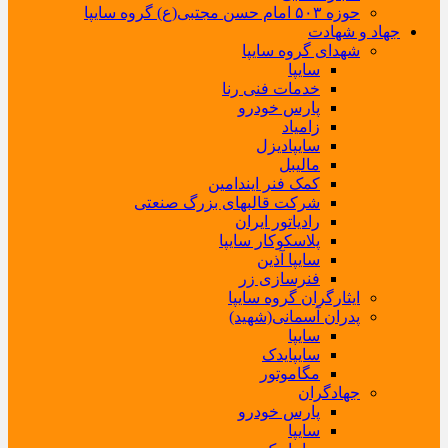
حوزه ۵۰۳ امام حسن مجتبی(ع) گروه سایپا
جهاد و شهادت
شهدای گروه سایپا
سایپا
خدمات فنی رنا
پارس خودرو
زامیاد
سایپادیزل
مالیبل
کمک فنر ایندامین
شرکت قالبهای بزرگ صنعتی
رادیاتور ایران
پلاسکوکار سایپا
سایپا آذین
فنرسازی زر
ایثارگران گروه سایپا
پدران آسمانی(شهید)
سایپا
سایپایدک
مگاموتور
جهادگران
پارس خودرو
سایپا