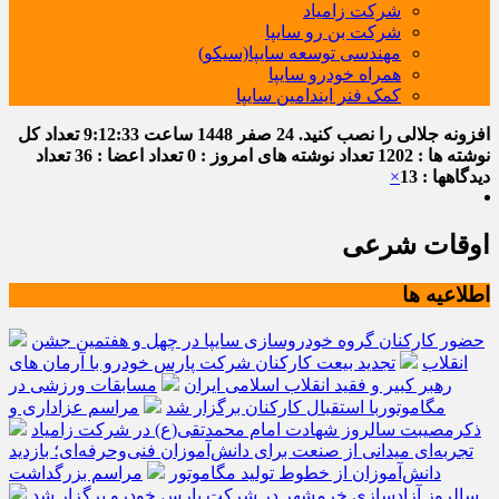
شرکت زامیاد
شرکت بن رو سایپا
مهندسی توسعه سایپا(سیکو)
همراه خودرو سایپا
کمک فنر ایندامین سایپا
افزونه جلالی را نصب کنید.
24 صفر 1448
ساعت
9:12:33
تعداد کل
نوشته ها : 1202
تعداد نوشته های امروز : 0
تعداد اعضا : 36
تعداد
دیدگاهها : 13
×
اوقات شرعی
اطلاعیه ها
حضور کارکنان گروه خودروسازی سایپا در چهل و هفتمین جشن
انقلاب
تجدید بیعت کارکنان شرکت پارس خودرو با آرمان های
رهبر کبیر و فقید انقلاب اسلامی ایران
مسابقات ورزشی در
مگاموتوربا استقبال کارکنان برگزار شد
مراسم عزاداری و
ذکرمصیبت سالروز شهادت امام محمدتقی(ع) در شرکت زامیاد
تجربه‌ای میدانی از صنعت برای دانش‌آموزان فنی‌وحرفه‌ای؛ بازدید
دانش‌آموزان از خطوط تولید مگاموتور
مراسم بزرگداشت
سالروز آزادسازی خرمشهر در شرکت پارس خودرو برگزار شد