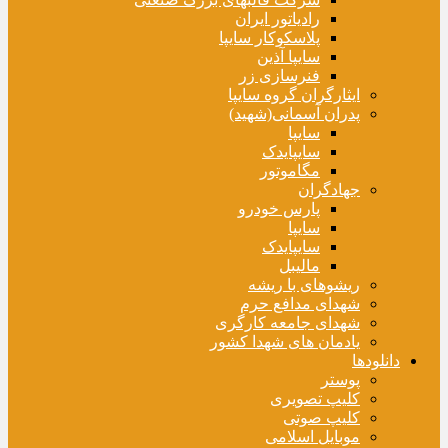
رادیاتور ایران
پلاسکوکار سایپا
سایپا آذین
فنرسازی زر
ایثارگران گروه سایپا
پدران آسمانی(شهید)
سایپا
سایپایدک
مگاموتور
جهادگران
پارس خودرو
سایپا
سایپایدک
مالیبل
ریشوهای با ریشه
شهدای مدافع حرم
شهدای جامعه کارگری
یادمان های شهدا کشور
دانلودها
پوستر
کلیپ تصویری
کلیپ صوتی
موبایل اسلامی