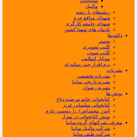
سایپایدک
مالیبل
ریشوهای با ریشه
شهدای مدافع حرم
شهدای جامعه کارگری
یادمان های شهدا کشور
دانلودها
پوستر
کلیپ تصویری
کلیپ صوتی
موبایل اسلامی
نرم افزار چند رسانه ای
نشریات
نشریات تخصصی
نشریه نارنجی سایپا
نشریه رضوان
پویش ها
کتابخوانی خانم مرضیه دباغ
کتابخوانی سلیمانی عزیز
#من_محمد(ص)_را_دوست_دارم
پویش کتابخوانی در منزل
معرفی شرکتهای گروه سایپا
شرکت مالیبل سایپا
شرکت طیف سایپا