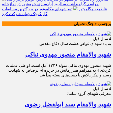
مراسم گرامیداشت سالروز آزادسازی خرمشهر در نمازخانه
فاطمیه مگاموتور
تیم شهدای مگاموتور در بزرگترین مسابقات
گل کوچک جهان شرکت کرد
برچسب » جنگ تحمیلی
4 سال قبل
به یاد شهدای غواص هشت سال دفاع مقدس
شهید والامقام منصور مهدوی نیاکی
شهید ﻣﻨﺼﻮﺭ ﻣﻬﺪﻭﯼ ﻧﯿﺎﮐﯽ ﻣﺘﻮﻟﺪ ۱۳۴۶ آمل است. او طی عملیات
کربلای 4 به همراهم همرزمانش در جزیره ام‌الرصاص به شهادت
رسید و پیکر پاکش با دست‌های بسته پیدا شد.
4 سال قبل
معرفي شهداي گروه سايپا؛
شهید والامقام سید ابولفضل رضوی