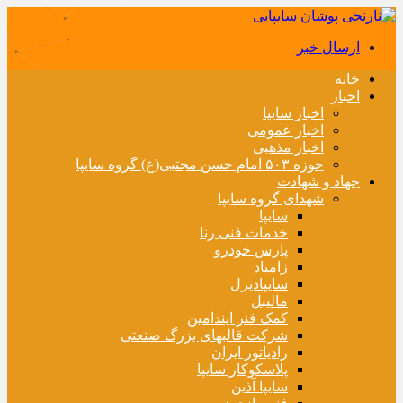
ارسال خبر
خانه
اخبار
اخبار سایپا
اخبار عمومی
اخبار مذهبی
حوزه ۵۰۳ امام حسن مجتبی(ع) گروه سایپا
جهاد و شهادت
شهدای گروه سایپا
سایپا
خدمات فنی رنا
پارس خودرو
زامیاد
سایپادیزل
مالیبل
کمک فنر ایندامین
شرکت قالبهای بزرگ صنعتی
رادیاتور ایران
پلاسکوکار سایپا
سایپا آذین