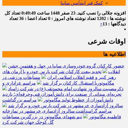
کمک فنر ایندامین سایپا
افزونه جلالی را نصب کنید.
23 صفر 1448
ساعت
0:49:49
تعداد کل
نوشته ها : 1202
تعداد نوشته های امروز : 0
تعداد اعضا : 36
تعداد
دیدگاهها : 13
×
اوقات شرعی
اطلاعیه ها
حضور کارکنان گروه خودروسازی سایپا در چهل و هفتمین جشن
انقلاب
تجدید بیعت کارکنان شرکت پارس خودرو با آرمان های
رهبر کبیر و فقید انقلاب اسلامی ایران
مسابقات ورزشی در
مگاموتوربا استقبال کارکنان برگزار شد
مراسم عزاداری و
ذکرمصیبت سالروز شهادت امام محمدتقی(ع) در شرکت زامیاد
تجربه‌ای میدانی از صنعت برای دانش‌آموزان فنی‌وحرفه‌ای؛ بازدید
دانش‌آموزان از خطوط تولید مگاموتور
مراسم بزرگداشت
سالروز آزادسازی خرمشهر در شرکت پارس خودرو برگزار شد
مراسم گرامیداشت سالروز آزادسازی خرمشهر در نمازخانه
فاطمیه مگاموتور
تیم شهدای مگاموتور در بزرگترین مسابقات
گل کوچک جهان شرکت کرد