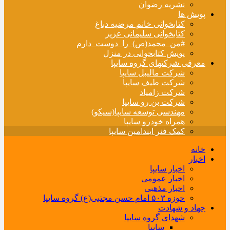
نشریه رضوان
پویش ها
کتابخوانی خانم مرضیه دباغ
کتابخوانی سلیمانی عزیز
#من_محمد(ص)_را_دوست_دارم
پویش کتابخوانی در منزل
معرفی شرکتهای گروه سایپا
شرکت مالیبل سایپا
شرکت طیف سایپا
شرکت زامیاد
شرکت بن رو سایپا
مهندسی توسعه سایپا(سیکو)
همراه خودرو سایپا
کمک فنر ایندامین سایپا
خانه
اخبار
اخبار سایپا
اخبار عمومی
اخبار مذهبی
حوزه ۵۰۳ امام حسن مجتبی(ع) گروه سایپا
جهاد و شهادت
شهدای گروه سایپا
سایپا