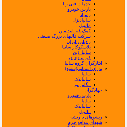
خدمات فنی رنا
پارس خودرو
زامیاد
سایپادیزل
مالیبل
کمک فنر ایندامین
شرکت قالبهای بزرگ صنعتی
رادیاتور ایران
پلاسکوکار سایپا
سایپا آذین
فنرسازی زر
ایثارگران گروه سایپا
پدران آسمانی(شهید)
سایپا
سایپایدک
مگاموتور
جهادگران
پارس خودرو
سایپا
سایپایدک
مالیبل
ریشوهای با ریشه
شهدای مدافع حرم