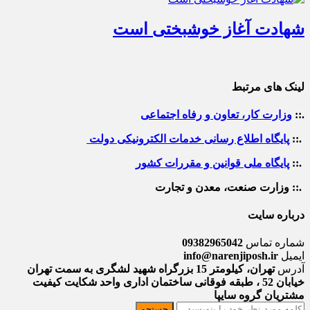
شهادت آغاز خوشبختی است
لینک های مرتبط
.::
وزارت کار، تعاون و رفاه اجتماعی
.::
پایگاه اطلاع رسانی خدمات الکترونیکی دولت
.::
پایگاه ملی قوانین و مقررات کشور
.:: وزارت صنعت، معدن و تجارت
درباره سایت
شماره تماس
09382965042
ایمیل
info@narenjiposh.ir
آدرس
تهران، کیلومتر 15 بزرگراه شهید لشگری به سمت تهران
خیابان 52 ، طبقه فوقانی ساختمان اداری واحد شکایت کیفیت
مشتریان گروه سایپا
جستجو