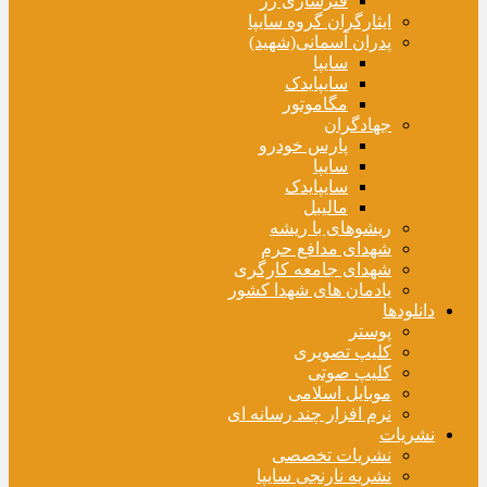
فنرسازی زر
ایثارگران گروه سایپا
پدران آسمانی(شهید)
سایپا
سایپایدک
مگاموتور
جهادگران
پارس خودرو
سایپا
سایپایدک
مالیبل
ریشوهای با ریشه
شهدای مدافع حرم
شهدای جامعه کارگری
یادمان های شهدا کشور
دانلودها
پوستر
کلیپ تصویری
کلیپ صوتی
موبایل اسلامی
نرم افزار چند رسانه ای
نشریات
نشریات تخصصی
نشریه نارنجی سایپا