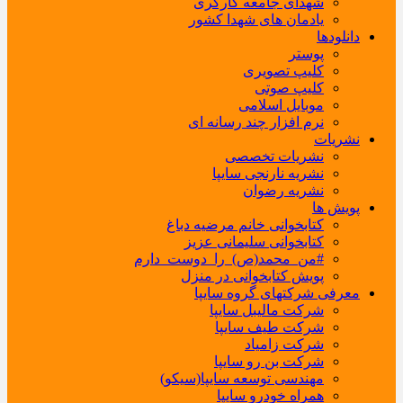
شهدای جامعه کارگری
یادمان های شهدا کشور
دانلودها
پوستر
کلیپ تصویری
کلیپ صوتی
موبایل اسلامی
نرم افزار چند رسانه ای
نشریات
نشریات تخصصی
نشریه نارنجی سایپا
نشریه رضوان
پویش ها
کتابخوانی خانم مرضیه دباغ
کتابخوانی سلیمانی عزیز
#من_محمد(ص)_را_دوست_دارم
پویش کتابخوانی در منزل
معرفی شرکتهای گروه سایپا
شرکت مالیبل سایپا
شرکت طیف سایپا
شرکت زامیاد
شرکت بن رو سایپا
مهندسی توسعه سایپا(سیکو)
همراه خودرو سایپا