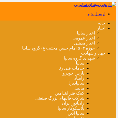
ارسال خبر
خانه
اخبار
اخبار سایپا
اخبار عمومی
اخبار مذهبی
حوزه ۵۰۳ امام حسن مجتبی(ع) گروه سایپا
جهاد و شهادت
شهدای گروه سایپا
سایپا
خدمات فنی رنا
پارس خودرو
زامیاد
سایپادیزل
مالیبل
کمک فنر ایندامین
شرکت قالبهای بزرگ صنعتی
رادیاتور ایران
پلاسکوکار سایپا
سایپا آذین