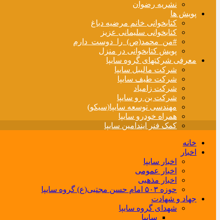
نشریه رضوان
پویش ها
کتابخوانی خانم مرضیه دباغ
کتابخوانی سلیمانی عزیز
#من_محمد(ص)_را_دوست_دارم
پویش کتابخوانی در منزل
معرفی شرکتهای گروه سایپا
شرکت مالیبل سایپا
شرکت طیف سایپا
شرکت زامیاد
شرکت بن رو سایپا
مهندسی توسعه سایپا(سیکو)
همراه خودرو سایپا
کمک فنر ایندامین سایپا
خانه
اخبار
اخبار سایپا
اخبار عمومی
اخبار مذهبی
حوزه ۵۰۳ امام حسن مجتبی(ع) گروه سایپا
جهاد و شهادت
شهدای گروه سایپا
سایپا