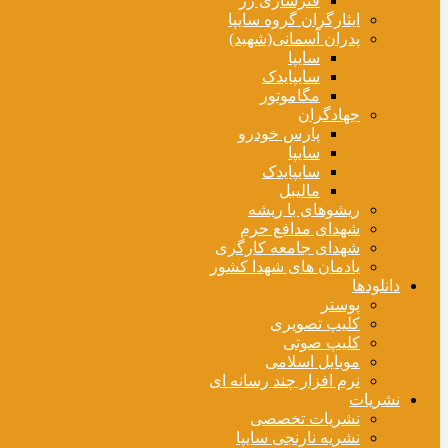
فنرسازی زر
ایثارگران گروه سایپا
پدران آسمانی(شهید)
سایپا
سایپایدک
مگاموتور
جهادگران
پارس خودرو
سایپا
سایپایدک
مالیبل
ریشوهای با ریشه
شهدای مدافع حرم
شهدای جامعه کارگری
یادمان های شهدا کشور
دانلودها
پوستر
کلیپ تصویری
کلیپ صوتی
موبایل اسلامی
نرم افزار چند رسانه ای
نشریات
نشریات تخصصی
نشریه نارنجی سایپا