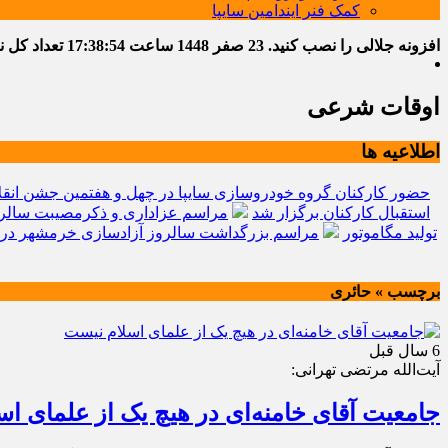
کمک فنر ایندامین سایپا
افزونه جلالی را نصب کنید.
23 صفر 1448
ساعت
17:38:55
تعداد کل نوشت
اوقات شرعی
اطلاعیه ها
حضور کارکنان گروه خودروسازی سایپا در چهل و هفتمین جشن انقل
استقبال کارکنان برگزار شد
مراسم عزاداری و ذکرمصیبت سالرو
تولید مگاموتور
مراسم بزرگداشت سالروز آزادسازی خرمشهر در 
برچسب » حائری
6 سال قبل
آیت‌الله مرتضی تهرانی:
جامعیت آقای خامنه‌ای در هیچ یک از علمای ا