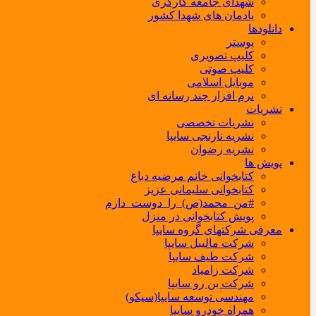
شهدای جامعه کارگری
یادمان های شهدا کشور
دانلودها
پوستر
کلیپ تصویری
کلیپ صوتی
موبایل اسلامی
نرم افزار چند رسانه ای
نشریات
نشریات تخصصی
نشریه نارنجی سایپا
نشریه رضوان
پویش ها
کتابخوانی خانم مرضیه دباغ
کتابخوانی سلیمانی عزیز
#من_محمد(ص)_را_دوست_دارم
پویش کتابخوانی در منزل
معرفی شرکتهای گروه سایپا
شرکت مالیبل سایپا
شرکت طیف سایپا
شرکت زامیاد
شرکت بن رو سایپا
مهندسی توسعه سایپا(سیکو)
همراه خودرو سایپا