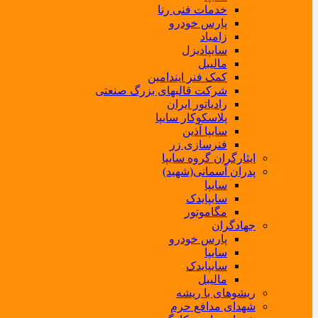
خدمات فنی رنا
پارس خودرو
زامیاد
سایپادیزل
مالیبل
کمک فنر ایندامین
شرکت قالبهای بزرگ صنعتی
رادیاتور ایران
پلاسکوکار سایپا
سایپا آذین
فنرسازی زر
ایثارگران گروه سایپا
پدران آسمانی(شهید)
سایپا
سایپایدک
مگاموتور
جهادگران
پارس خودرو
سایپا
سایپایدک
مالیبل
ریشوهای با ریشه
شهدای مدافع حرم