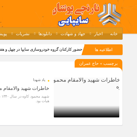
خانه
اخبار
جهاد و شهادت
دانلودها
نشریات
پویش
حضور کارکنان گروه خودروسازی سایپا در چهل و هف
اطلاعیه ها
مسابقات ورزشی در مگاموتوربا استقبال کارکنان بر
برچسب » حاج عمران
تجربه‌ای میدانی از صنعت برای دانش‌آموزان فنی‌وح
مراسم گرامیداشت سالروز آزادسازی خرمشهر در نم
یاد شهدا
خاطرات شهید والامقام مح
شه
هیات بود.
4 سال قبل