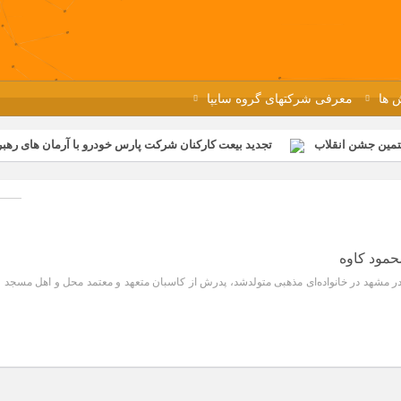
 ها
معرفی شرکتهای گروه سایپا
تمین جشن انقلاب
تجدید بیعت کارکنان شرکت پارس خودرو با آرمان های رهبر 
گزار شد
مراسم عزاداری و ذکرمصیبت سالروز شهادت امام محمدتقی(ع) در 
رفه‌ای؛ بازدید دانش‌آموزان از خطوط تولید مگاموتور
مراسم بزرگداشت سالر
ازخانه فاطمیه مگاموتور
تیم شهدای مگاموتور در بزرگترین مسابقات گل ک
مود کاوه‌
ید محمود کاوه در سال ۱۳۴۰ در مشهد در خانواده‌ای مذهبی متولدشد، پدرش از کاسبان متعهد و معتمد محل و اهل مسجد 