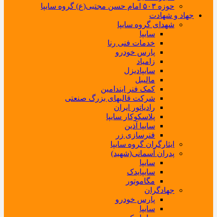
حوزه ۵۰۳ امام حسن مجتبی(ع) گروه سایپا
جهاد و شهادت
شهدای گروه سایپا
سایپا
خدمات فنی رنا
پارس خودرو
زامیاد
سایپادیزل
مالیبل
کمک فنر ایندامین
شرکت قالبهای بزرگ صنعتی
رادیاتور ایران
پلاسکوکار سایپا
سایپا آذین
فنرسازی زر
ایثارگران گروه سایپا
پدران آسمانی(شهید)
سایپا
سایپایدک
مگاموتور
جهادگران
پارس خودرو
سایپا