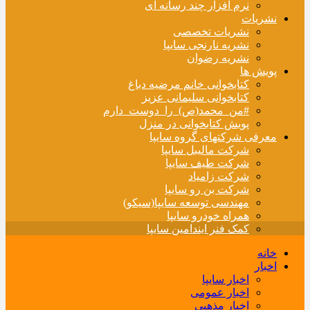
نرم افزار چند رسانه ای
نشریات
نشریات تخصصی
نشریه نارنجی سایپا
نشریه رضوان
پویش ها
کتابخوانی خانم مرضیه دباغ
کتابخوانی سلیمانی عزیز
#من_محمد(ص)_را_دوست_دارم
پویش کتابخوانی در منزل
معرفی شرکتهای گروه سایپا
شرکت مالیبل سایپا
شرکت طیف سایپا
شرکت زامیاد
شرکت بن رو سایپا
مهندسی توسعه سایپا(سیکو)
همراه خودرو سایپا
کمک فنر ایندامین سایپا
خانه
اخبار
اخبار سایپا
اخبار عمومی
اخبار مذهبی