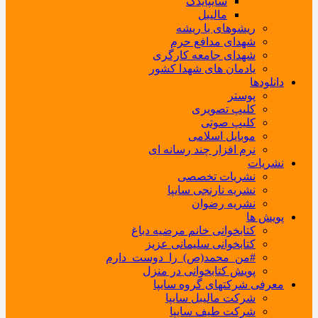
سایپایدک
مالیبل
ریشوهای با ریشه
شهدای مدافع حرم
شهدای جامعه کارگری
یادمان های شهدا کشور
دانلودها
پوستر
کلیپ تصویری
کلیپ صوتی
موبایل اسلامی
نرم افزار چند رسانه ای
نشریات
نشریات تخصصی
نشریه نارنجی سایپا
نشریه رضوان
پویش ها
کتابخوانی خانم مرضیه دباغ
کتابخوانی سلیمانی عزیز
#من_محمد(ص)_را_دوست_دارم
پویش کتابخوانی در منزل
معرفی شرکتهای گروه سایپا
شرکت مالیبل سایپا
شرکت طیف سایپا