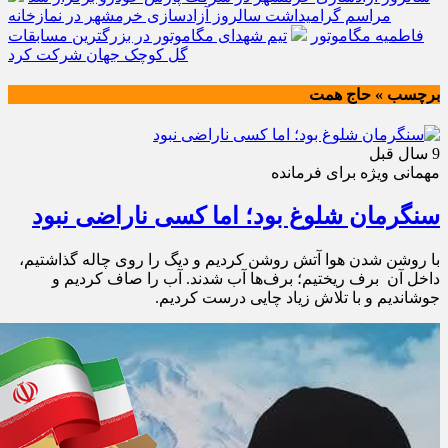
مراسم گرامیداشت سالروز آزادسازی خرمشهر در نمازخانه
فاطمیه مگاموتور
تیم شهدای مگاموتور در بزرگترین مسابقات
گل کوچک جهان شرکت کرد
برچسب » حاج همت
9 سال قبل
مهمانی ویژه برای فرمانده
سنگرمان شلوغ بود؛ اما کسی ناراضی نبود
با روشن شدن هوا آتش روشن کردیم و دیگ را روی چاله گذاشتیم،
داخل آن برف ریختیم؛ برف‌ها آب شدند. آب را صاف کردیم و
جوشاندیم و با تلاش زیاد چایی درست کردیم.