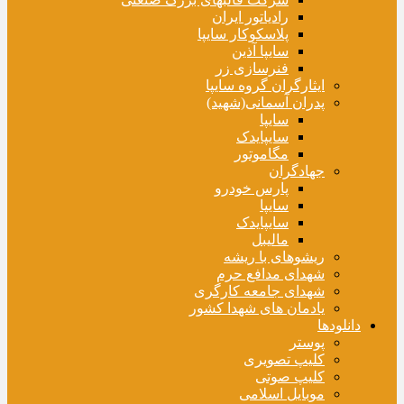
رادیاتور ایران
پلاسکوکار سایپا
سایپا آذین
فنرسازی زر
ایثارگران گروه سایپا
پدران آسمانی(شهید)
سایپا
سایپایدک
مگاموتور
جهادگران
پارس خودرو
سایپا
سایپایدک
مالیبل
ریشوهای با ریشه
شهدای مدافع حرم
شهدای جامعه کارگری
یادمان های شهدا کشور
دانلودها
پوستر
کلیپ تصویری
کلیپ صوتی
موبایل اسلامی