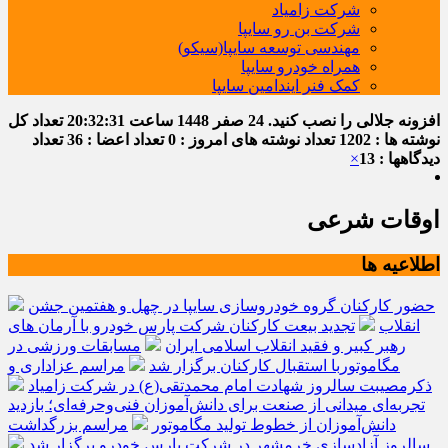
شرکت زامیاد
شرکت بن رو سایپا
مهندسی توسعه سایپا(سیکو)
همراه خودرو سایپا
کمک فنر ایندامین سایپا
افزونه جلالی را نصب کنید.
24 صفر 1448
ساعت
20:32:31
تعداد کل
نوشته ها : 1202
تعداد نوشته های امروز : 0
تعداد اعضا : 36
تعداد
دیدگاهها : 13
×
اوقات شرعی
اطلاعیه ها
حضور کارکنان گروه خودروسازی سایپا در چهل و هفتمین جشن
انقلاب
تجدید بیعت کارکنان شرکت پارس خودرو با آرمان های
رهبر کبیر و فقید انقلاب اسلامی ایران
مسابقات ورزشی در
مگاموتوربا استقبال کارکنان برگزار شد
مراسم عزاداری و
ذکرمصیبت سالروز شهادت امام محمدتقی(ع) در شرکت زامیاد
تجربه‌ای میدانی از صنعت برای دانش‌آموزان فنی‌وحرفه‌ای؛ بازدید
دانش‌آموزان از خطوط تولید مگاموتور
مراسم بزرگداشت
سالروز آزادسازی خرمشهر در شرکت پارس خودرو برگزار شد