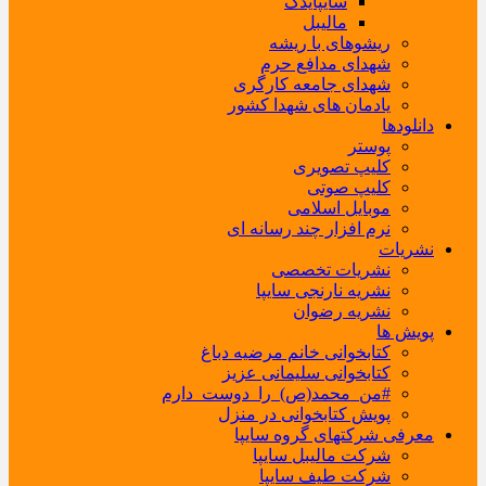
سایپایدک
مالیبل
ریشوهای با ریشه
شهدای مدافع حرم
شهدای جامعه کارگری
یادمان های شهدا کشور
دانلودها
پوستر
کلیپ تصویری
کلیپ صوتی
موبایل اسلامی
نرم افزار چند رسانه ای
نشریات
نشریات تخصصی
نشریه نارنجی سایپا
نشریه رضوان
پویش ها
کتابخوانی خانم مرضیه دباغ
کتابخوانی سلیمانی عزیز
#من_محمد(ص)_را_دوست_دارم
پویش کتابخوانی در منزل
معرفی شرکتهای گروه سایپا
شرکت مالیبل سایپا
شرکت طیف سایپا