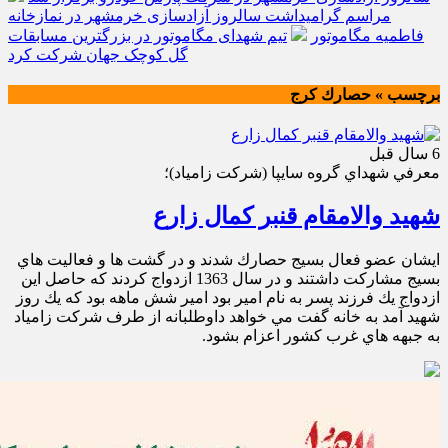
مراسم گرامیداشت سالروز آزادسازی خرمشهر در نمازخانه
فاطمیه مگاموتور
تیم شهدای مگاموتور در بزرگترین مسابقات
گل کوچک جهان شرکت کرد
برچسب » حصارك كرج
6 سال قبل
معرفي شهداي گروه سايپا (شركت زامياد)؛
شهید والامقام قنبر کمال زارع
ايشان عضو فعال بسيج حصارك شدند و در گشت ها و فعاليت هاي
بسيج مشاركت داشتند و در سال 1363 ازدواج كردند كه حاصل اين
ازدواج يك فرزند پسر به نام امير بود امير شش ماهه بود كه يك روز
شهيد آمد به خانه گفت مي خواهد داوطلبانه از طرف شركت زامياد
به جبهه هاي غرب كشور اعزام بشود.