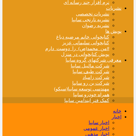
نرم افزار چند رسانه ای
نشریات
نشریات تخصصی
نشریه نارنجی سایپا
نشریه رضوان
پویش ها
کتابخوانی خانم مرضیه دباغ
کتابخوانی سلیمانی عزیز
#من_محمد(ص)_را_دوست_دارم
پویش کتابخوانی در منزل
معرفی شرکتهای گروه سایپا
شرکت مالیبل سایپا
شرکت طیف سایپا
شرکت زامیاد
شرکت بن رو سایپا
مهندسی توسعه سایپا(سیکو)
همراه خودرو سایپا
کمک فنر ایندامین سایپا
خانه
اخبار
اخبار سایپا
اخبار عمومی
اخبار مذهبی