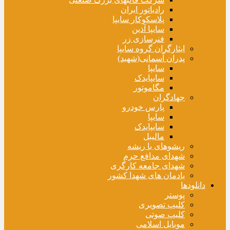
رادیاتور ایران
پلاسکوکار سایپا
سایپا آذین
فنرسازی زر
ایثارگران گروه سایپا
پدران آسمانی(شهید)
سایپا
سایپایدک
مگاموتور
جهادگران
پارس خودرو
سایپا
سایپایدک
مالیبل
ریشوهای با ریشه
شهدای مدافع حرم
شهدای جامعه کارگری
یادمان های شهدا کشور
دانلودها
پوستر
کلیپ تصویری
کلیپ صوتی
موبایل اسلامی