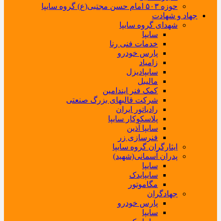
حوزه ۵۰۳ امام حسن مجتبی(ع) گروه سایپا
جهاد و شهادت
شهدای گروه سایپا
سایپا
خدمات فنی رنا
پارس خودرو
زامیاد
سایپادیزل
مالیبل
کمک فنر ایندامین
شرکت قالبهای بزرگ صنعتی
رادیاتور ایران
پلاسکوکار سایپا
سایپا آذین
فنرسازی زر
ایثارگران گروه سایپا
پدران آسمانی(شهید)
سایپا
سایپایدک
مگاموتور
جهادگران
پارس خودرو
سایپا