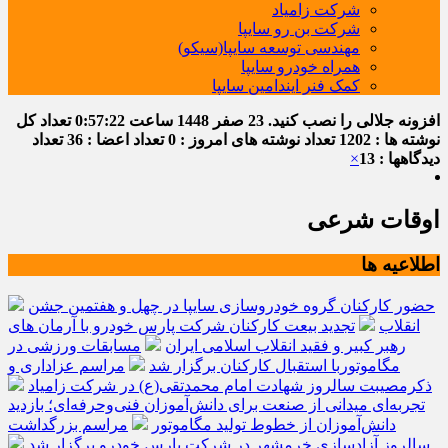
شرکت زامیاد
شرکت بن رو سایپا
مهندسی توسعه سایپا(سیکو)
همراه خودرو سایپا
کمک فنر ایندامین سایپا
افزونه جلالی را نصب کنید.
23 صفر 1448
ساعت
0:57:23
تعداد کل
نوشته ها : 1202
تعداد نوشته های امروز : 0
تعداد اعضا : 36
تعداد
دیدگاهها : 13
×
اوقات شرعی
اطلاعیه ها
حضور کارکنان گروه خودروسازی سایپا در چهل و هفتمین جشن
انقلاب
تجدید بیعت کارکنان شرکت پارس خودرو با آرمان های
رهبر کبیر و فقید انقلاب اسلامی ایران
مسابقات ورزشی در
مگاموتوربا استقبال کارکنان برگزار شد
مراسم عزاداری و
ذکرمصیبت سالروز شهادت امام محمدتقی(ع) در شرکت زامیاد
تجربه‌ای میدانی از صنعت برای دانش‌آموزان فنی‌وحرفه‌ای؛ بازدید
دانش‌آموزان از خطوط تولید مگاموتور
مراسم بزرگداشت
سالروز آزادسازی خرمشهر در شرکت پارس خودرو برگزار شد