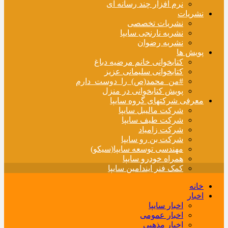
نرم افزار چند رسانه ای
نشریات
نشریات تخصصی
نشریه نارنجی سایپا
نشریه رضوان
پویش ها
کتابخوانی خانم مرضیه دباغ
کتابخوانی سلیمانی عزیز
#من_محمد(ص)_را_دوست_دارم
پویش کتابخوانی در منزل
معرفی شرکتهای گروه سایپا
شرکت مالیبل سایپا
شرکت طیف سایپا
شرکت زامیاد
شرکت بن رو سایپا
مهندسی توسعه سایپا(سیکو)
همراه خودرو سایپا
کمک فنر ایندامین سایپا
خانه
اخبار
اخبار سایپا
اخبار عمومی
اخبار مذهبی