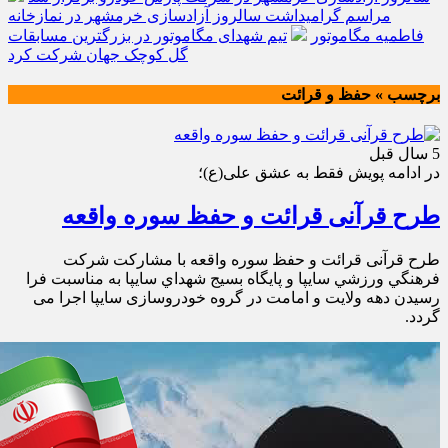
مراسم گرامیداشت سالروز آزادسازی خرمشهر در نمازخانه
فاطمیه مگاموتور
تیم شهدای مگاموتور در بزرگترین مسابقات
گل کوچک جهان شرکت کرد
برچسب » حفظ و قرائت
5 سال قبل
در ادامه پویش فقط به عشق علی(ع)؛
طرح قرآنی قرائت و حفظ سوره واقعه
طرح قرآنی قرائت و حفظ سوره واقعه با مشاركت شركت
فرهنگي ورزشي سايپا و پايگاه بسيج شهداي سايپا به مناسبت فرا
رسیدن دهه ولایت و امامت در گروه خودروسازی سایپا اجرا می
گردد.