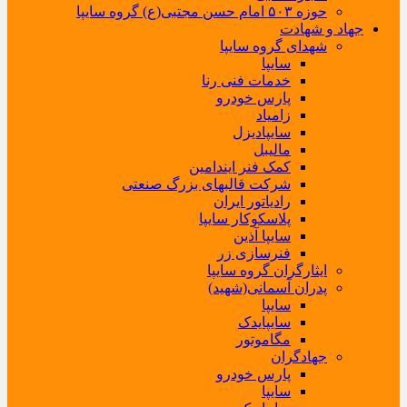
حوزه ۵۰۳ امام حسن مجتبی(ع) گروه سایپا
جهاد و شهادت
شهدای گروه سایپا
سایپا
خدمات فنی رنا
پارس خودرو
زامیاد
سایپادیزل
مالیبل
کمک فنر ایندامین
شرکت قالبهای بزرگ صنعتی
رادیاتور ایران
پلاسکوکار سایپا
سایپا آذین
فنرسازی زر
ایثارگران گروه سایپا
پدران آسمانی(شهید)
سایپا
سایپایدک
مگاموتور
جهادگران
پارس خودرو
سایپا