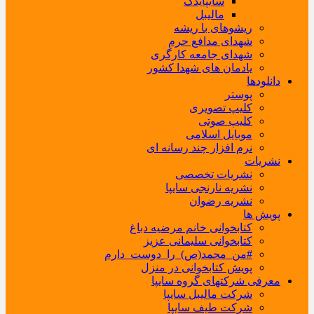
سایپایدک
مالیبل
ریشوهای با ریشه
شهدای مدافع حرم
شهدای جامعه کارگری
یادمان های شهدا کشور
دانلودها
پوستر
کلیپ تصویری
کلیپ صوتی
موبایل اسلامی
نرم افزار چند رسانه ای
نشریات
نشریات تخصصی
نشریه نارنجی سایپا
نشریه رضوان
پویش ها
کتابخوانی خانم مرضیه دباغ
کتابخوانی سلیمانی عزیز
#من_محمد(ص)_را_دوست_دارم
پویش کتابخوانی در منزل
معرفی شرکتهای گروه سایپا
شرکت مالیبل سایپا
شرکت طیف سایپا