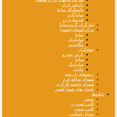
رادیاتور ایران
پلاسکوکار سایپا
سایپا آذین
فنرسازی زر
ایثارگران گروه سایپا
پدران آسمانی(شهید)
سایپا
سایپایدک
مگاموتور
جهادگران
پارس خودرو
سایپا
سایپایدک
مالیبل
ریشوهای با ریشه
شهدای مدافع حرم
شهدای جامعه کارگری
یادمان های شهدا کشور
دانلودها
پوستر
کلیپ تصویری
کلیپ صوتی
موبایل اسلامی