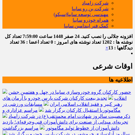
شرکت زامیاد
شرکت بن رو سایپا
مهندسی توسعه سایپا(سیکو)
همراه خودرو سایپا
کمک فنر ایندامین سایپا
افزونه جلالی را نصب کنید.
24 صفر 1448
ساعت
7:59:01
تعداد کل
نوشته ها : 1202
تعداد نوشته های امروز : 0
تعداد اعضا : 36
تعداد
دیدگاهها : 13
×
اوقات شرعی
اطلاعیه ها
حضور کارکنان گروه خودروسازی سایپا در چهل و هفتمین جشن
انقلاب
تجدید بیعت کارکنان شرکت پارس خودرو با آرمان های
رهبر کبیر و فقید انقلاب اسلامی ایران
مسابقات ورزشی در
مگاموتوربا استقبال کارکنان برگزار شد
مراسم عزاداری و
ذکرمصیبت سالروز شهادت امام محمدتقی(ع) در شرکت زامیاد
تجربه‌ای میدانی از صنعت برای دانش‌آموزان فنی‌وحرفه‌ای؛ بازدید
دانش‌آموزان از خطوط تولید مگاموتور
مراسم بزرگداشت
سالروز آزادسازی خرمشهر در شرکت پارس خودرو برگزار شد