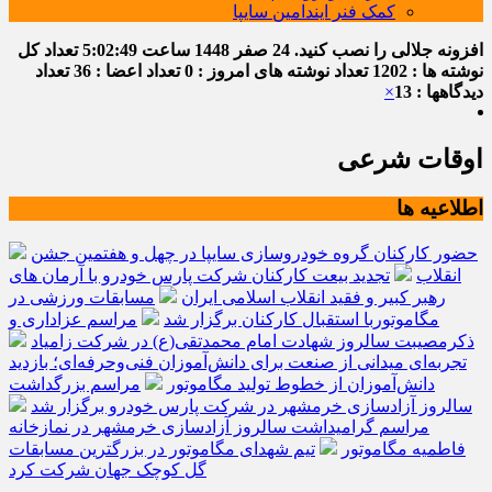
کمک فنر ایندامین سایپا
افزونه جلالی را نصب کنید.
24 صفر 1448
ساعت
5:02:50
تعداد کل
نوشته ها : 1202
تعداد نوشته های امروز : 0
تعداد اعضا : 36
تعداد
دیدگاهها : 13
×
اوقات شرعی
اطلاعیه ها
حضور کارکنان گروه خودروسازی سایپا در چهل و هفتمین جشن
انقلاب
تجدید بیعت کارکنان شرکت پارس خودرو با آرمان های
رهبر کبیر و فقید انقلاب اسلامی ایران
مسابقات ورزشی در
مگاموتوربا استقبال کارکنان برگزار شد
مراسم عزاداری و
ذکرمصیبت سالروز شهادت امام محمدتقی(ع) در شرکت زامیاد
تجربه‌ای میدانی از صنعت برای دانش‌آموزان فنی‌وحرفه‌ای؛ بازدید
دانش‌آموزان از خطوط تولید مگاموتور
مراسم بزرگداشت
سالروز آزادسازی خرمشهر در شرکت پارس خودرو برگزار شد
مراسم گرامیداشت سالروز آزادسازی خرمشهر در نمازخانه
فاطمیه مگاموتور
تیم شهدای مگاموتور در بزرگترین مسابقات
گل کوچک جهان شرکت کرد