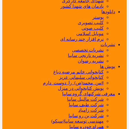
شهدای جامعه کارگری
یادمان های شهدا کشور
دانلودها
پوستر
کلیپ تصویری
کلیپ صوتی
موبایل اسلامی
نرم افزار چند رسانه ای
نشریات
نشریات تخصصی
نشریه نارنجی سایپا
نشریه رضوان
پویش ها
کتابخوانی خانم مرضیه دباغ
کتابخوانی سلیمانی عزیز
#من_محمد(ص)_را_دوست_دارم
پویش کتابخوانی در منزل
معرفی شرکتهای گروه سایپا
شرکت مالیبل سایپا
شرکت طیف سایپا
شرکت زامیاد
شرکت بن رو سایپا
مهندسی توسعه سایپا(سیکو)
همراه خودرو سایپا