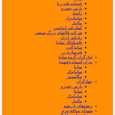
خدمات فنی رنا
پارس خودرو
زامیاد
سایپادیزل
مالیبل
کمک فنر ایندامین
شرکت قالبهای بزرگ صنعتی
رادیاتور ایران
پلاسکوکار سایپا
سایپا آذین
فنرسازی زر
ایثارگران گروه سایپا
پدران آسمانی(شهید)
سایپا
سایپایدک
مگاموتور
جهادگران
پارس خودرو
سایپا
سایپایدک
مالیبل
ریشوهای با ریشه
شهدای مدافع حرم