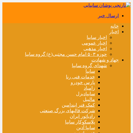
ارسال خبر
خانه
اخبار
اخبار سایپا
اخبار عمومی
اخبار مذهبی
حوزه ۵۰۳ امام حسن مجتبی(ع) گروه سایپا
جهاد و شهادت
شهدای گروه سایپا
سایپا
خدمات فنی رنا
پارس خودرو
زامیاد
سایپادیزل
مالیبل
کمک فنر ایندامین
شرکت قالبهای بزرگ صنعتی
رادیاتور ایران
پلاسکوکار سایپا
سایپا آذین