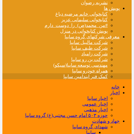
نشریه رضوان
پویش ها
کتابخوانی خانم مرضیه دباغ
کتابخوانی سلیمانی عزیز
#من_محمد(ص)_را_دوست_دارم
پویش کتابخوانی در منزل
معرفی شرکتهای گروه سایپا
شرکت مالیبل سایپا
شرکت طیف سایپا
شرکت زامیاد
شرکت بن رو سایپا
مهندسی توسعه سایپا(سیکو)
همراه خودرو سایپا
کمک فنر ایندامین سایپا
خانه
اخبار
اخبار سایپا
اخبار عمومی
اخبار مذهبی
حوزه ۵۰۳ امام حسن مجتبی(ع) گروه سایپا
جهاد و شهادت
شهدای گروه سایپا
سایپا