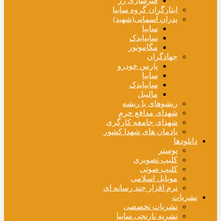
فنرسازی زر
ایثارگران گروه سایپا
پدران آسمانی(شهید)
سایپا
سایپایدک
مگاموتور
جهادگران
پارس خودرو
سایپا
سایپایدک
مالیبل
ریشوهای با ریشه
شهدای مدافع حرم
شهدای جامعه کارگری
یادمان های شهدا کشور
دانلودها
پوستر
کلیپ تصویری
کلیپ صوتی
موبایل اسلامی
نرم افزار چند رسانه ای
نشریات
نشریات تخصصی
نشریه نارنجی سایپا