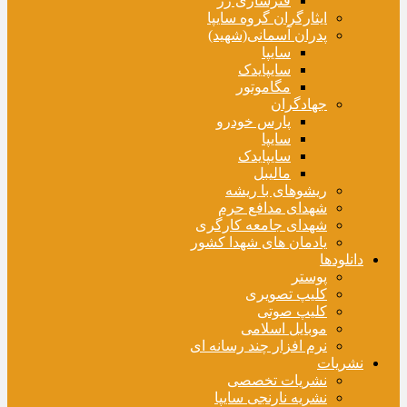
فنرسازی زر
ایثارگران گروه سایپا
پدران آسمانی(شهید)
سایپا
سایپایدک
مگاموتور
جهادگران
پارس خودرو
سایپا
سایپایدک
مالیبل
ریشوهای با ریشه
شهدای مدافع حرم
شهدای جامعه کارگری
یادمان های شهدا کشور
دانلودها
پوستر
کلیپ تصویری
کلیپ صوتی
موبایل اسلامی
نرم افزار چند رسانه ای
نشریات
نشریات تخصصی
نشریه نارنجی سایپا