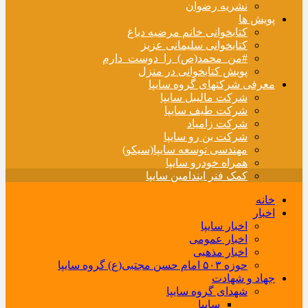
نشریه رضوان
پویش ها
کتابخوانی خانم مرضیه دباغ
کتابخوانی سلیمانی عزیز
#من_محمد(ص)_را_دوست_دارم
پویش کتابخوانی در منزل
معرفی شرکتهای گروه سایپا
شرکت مالیبل سایپا
شرکت طیف سایپا
شرکت زامیاد
شرکت بن رو سایپا
مهندسی توسعه سایپا(سیکو)
همراه خودرو سایپا
کمک فنر ایندامین سایپا
خانه
اخبار
اخبار سایپا
اخبار عمومی
اخبار مذهبی
حوزه ۵۰۳ امام حسن مجتبی(ع) گروه سایپا
جهاد و شهادت
شهدای گروه سایپا
سایپا