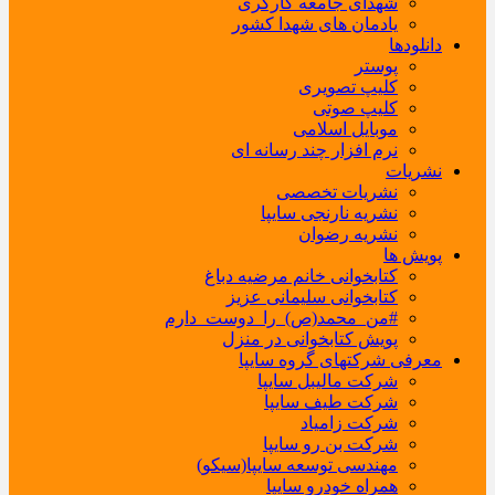
شهدای جامعه کارگری
یادمان های شهدا کشور
دانلودها
پوستر
کلیپ تصویری
کلیپ صوتی
موبایل اسلامی
نرم افزار چند رسانه ای
نشریات
نشریات تخصصی
نشریه نارنجی سایپا
نشریه رضوان
پویش ها
کتابخوانی خانم مرضیه دباغ
کتابخوانی سلیمانی عزیز
#من_محمد(ص)_را_دوست_دارم
پویش کتابخوانی در منزل
معرفی شرکتهای گروه سایپا
شرکت مالیبل سایپا
شرکت طیف سایپا
شرکت زامیاد
شرکت بن رو سایپا
مهندسی توسعه سایپا(سیکو)
همراه خودرو سایپا