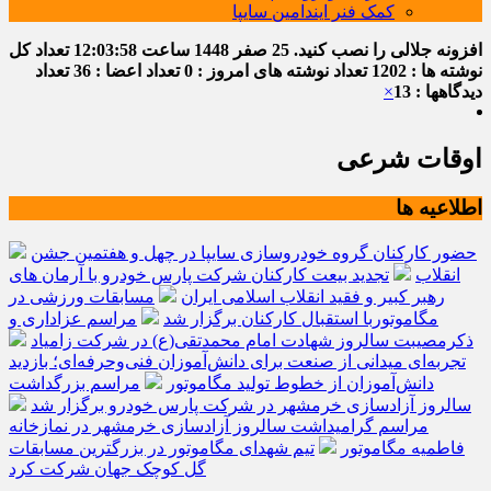
کمک فنر ایندامین سایپا
افزونه جلالی را نصب کنید.
25 صفر 1448
ساعت
12:03:58
تعداد کل
نوشته ها : 1202
تعداد نوشته های امروز : 0
تعداد اعضا : 36
تعداد
دیدگاهها : 13
×
اوقات شرعی
اطلاعیه ها
حضور کارکنان گروه خودروسازی سایپا در چهل و هفتمین جشن
انقلاب
تجدید بیعت کارکنان شرکت پارس خودرو با آرمان های
رهبر کبیر و فقید انقلاب اسلامی ایران
مسابقات ورزشی در
مگاموتوربا استقبال کارکنان برگزار شد
مراسم عزاداری و
ذکرمصیبت سالروز شهادت امام محمدتقی(ع) در شرکت زامیاد
تجربه‌ای میدانی از صنعت برای دانش‌آموزان فنی‌وحرفه‌ای؛ بازدید
دانش‌آموزان از خطوط تولید مگاموتور
مراسم بزرگداشت
سالروز آزادسازی خرمشهر در شرکت پارس خودرو برگزار شد
مراسم گرامیداشت سالروز آزادسازی خرمشهر در نمازخانه
فاطمیه مگاموتور
تیم شهدای مگاموتور در بزرگترین مسابقات
گل کوچک جهان شرکت کرد