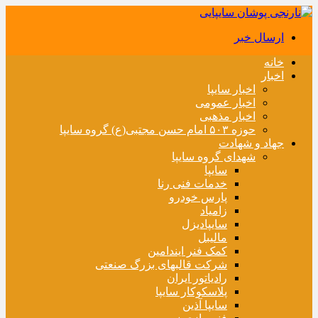
ارسال خبر
خانه
اخبار
اخبار سایپا
اخبار عمومی
اخبار مذهبی
حوزه ۵۰۳ امام حسن مجتبی(ع) گروه سایپا
جهاد و شهادت
شهدای گروه سایپا
سایپا
خدمات فنی رنا
پارس خودرو
زامیاد
سایپادیزل
مالیبل
کمک فنر ایندامین
شرکت قالبهای بزرگ صنعتی
رادیاتور ایران
پلاسکوکار سایپا
سایپا آذین