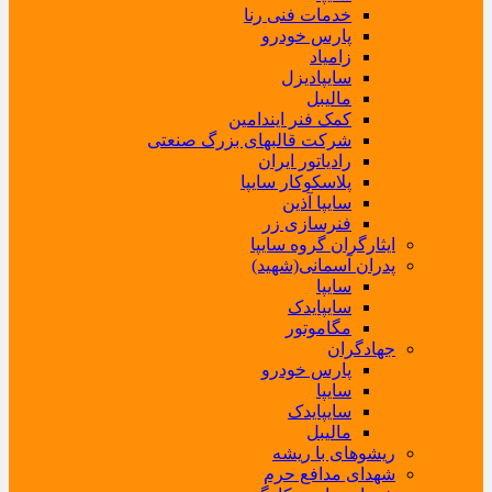
خدمات فنی رنا
پارس خودرو
زامیاد
سایپادیزل
مالیبل
کمک فنر ایندامین
شرکت قالبهای بزرگ صنعتی
رادیاتور ایران
پلاسکوکار سایپا
سایپا آذین
فنرسازی زر
ایثارگران گروه سایپا
پدران آسمانی(شهید)
سایپا
سایپایدک
مگاموتور
جهادگران
پارس خودرو
سایپا
سایپایدک
مالیبل
ریشوهای با ریشه
شهدای مدافع حرم