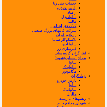
خدمات فنی رنا
پارس خودرو
زامیاد
سایپادیزل
مالیبل
کمک فنر ایندامین
شرکت قالبهای بزرگ صنعتی
رادیاتور ایران
پلاسکوکار سایپا
سایپا آذین
فنرسازی زر
ایثارگران گروه سایپا
پدران آسمانی(شهید)
سایپا
سایپایدک
مگاموتور
جهادگران
پارس خودرو
سایپا
سایپایدک
مالیبل
ریشوهای با ریشه
شهدای مدافع حرم