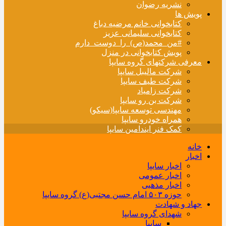
نشریه رضوان
پویش ها
کتابخوانی خانم مرضیه دباغ
کتابخوانی سلیمانی عزیز
#من_محمد(ص)_را_دوست_دارم
پویش کتابخوانی در منزل
معرفی شرکتهای گروه سایپا
شرکت مالیبل سایپا
شرکت طیف سایپا
شرکت زامیاد
شرکت بن رو سایپا
مهندسی توسعه سایپا(سیکو)
همراه خودرو سایپا
کمک فنر ایندامین سایپا
خانه
اخبار
اخبار سایپا
اخبار عمومی
اخبار مذهبی
حوزه ۵۰۳ امام حسن مجتبی(ع) گروه سایپا
جهاد و شهادت
شهدای گروه سایپا
سایپا