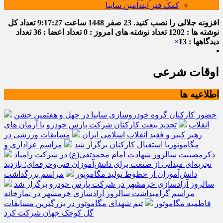
کمک فنر ایندامین سایپا
افزونه جلالی را نصب کنید.
23 صفر 1448
ساعت
9:17:27
تعداد کل
نوشته ها : 1202
تعداد نوشته های امروز : 0
تعداد اعضا : 36
تعداد
دیدگاهها : 13
×
اوقات شرعی
اطلاعیه ها
حضور کارکنان گروه خودروسازی سایپا در چهل و هفتمین جشن
انقلاب
تجدید بیعت کارکنان شرکت پارس خودرو با آرمان های
رهبر کبیر و فقید انقلاب اسلامی ایران
مسابقات ورزشی در
مگاموتوربا استقبال کارکنان برگزار شد
مراسم عزاداری و
ذکرمصیبت سالروز شهادت امام محمدتقی(ع) در شرکت زامیاد
تجربه‌ای میدانی از صنعت برای دانش‌آموزان فنی‌وحرفه‌ای؛ بازدید
دانش‌آموزان از خطوط تولید مگاموتور
مراسم بزرگداشت
سالروز آزادسازی خرمشهر در شرکت پارس خودرو برگزار شد
مراسم گرامیداشت سالروز آزادسازی خرمشهر در نمازخانه
فاطمیه مگاموتور
تیم شهدای مگاموتور در بزرگترین مسابقات
گل کوچک جهان شرکت کرد