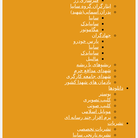
فنرسازی زر
ایثارگران گروه سایپا
پدران آسمانی(شهید)
سایپا
سایپایدک
مگاموتور
جهادگران
پارس خودرو
سایپا
سایپایدک
مالیبل
ریشوهای با ریشه
شهدای مدافع حرم
شهدای جامعه کارگری
یادمان های شهدا کشور
دانلودها
پوستر
کلیپ تصویری
کلیپ صوتی
موبایل اسلامی
نرم افزار چند رسانه ای
نشریات
نشریات تخصصی
نشریه نارنجی سایپا