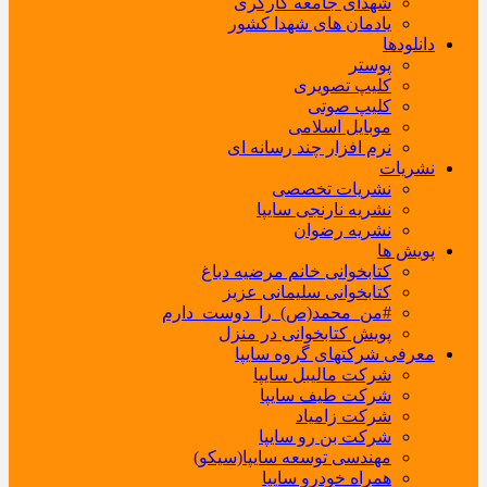
شهدای جامعه کارگری
یادمان های شهدا کشور
دانلودها
پوستر
کلیپ تصویری
کلیپ صوتی
موبایل اسلامی
نرم افزار چند رسانه ای
نشریات
نشریات تخصصی
نشریه نارنجی سایپا
نشریه رضوان
پویش ها
کتابخوانی خانم مرضیه دباغ
کتابخوانی سلیمانی عزیز
#من_محمد(ص)_را_دوست_دارم
پویش کتابخوانی در منزل
معرفی شرکتهای گروه سایپا
شرکت مالیبل سایپا
شرکت طیف سایپا
شرکت زامیاد
شرکت بن رو سایپا
مهندسی توسعه سایپا(سیکو)
همراه خودرو سایپا