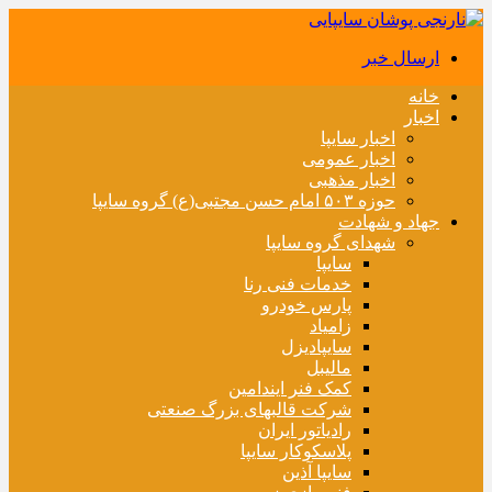
ارسال خبر
خانه
اخبار
اخبار سایپا
اخبار عمومی
اخبار مذهبی
حوزه ۵۰۳ امام حسن مجتبی(ع) گروه سایپا
جهاد و شهادت
شهدای گروه سایپا
سایپا
خدمات فنی رنا
پارس خودرو
زامیاد
سایپادیزل
مالیبل
کمک فنر ایندامین
شرکت قالبهای بزرگ صنعتی
رادیاتور ایران
پلاسکوکار سایپا
سایپا آذین