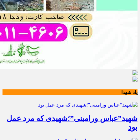
یاد شهدا
شهید”عباس ورامینی”؛شهیدی که مرد عمل
بود