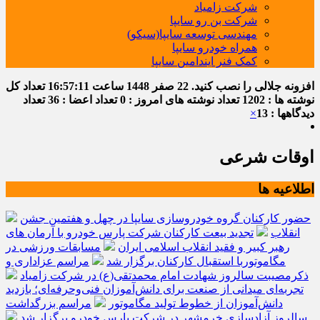
شرکت زامیاد
شرکت بن رو سایپا
مهندسی توسعه سایپا(سیکو)
همراه خودرو سایپا
کمک فنر ایندامین سایپا
افزونه جلالی را نصب کنید.
22 صفر 1448
ساعت
16:57:12
تعداد کل
نوشته ها : 1202
تعداد نوشته های امروز : 0
تعداد اعضا : 36
تعداد
دیدگاهها : 13
×
اوقات شرعی
اطلاعیه ها
حضور کارکنان گروه خودروسازی سایپا در چهل و هفتمین جشن
انقلاب
تجدید بیعت کارکنان شرکت پارس خودرو با آرمان های
رهبر کبیر و فقید انقلاب اسلامی ایران
مسابقات ورزشی در
مگاموتوربا استقبال کارکنان برگزار شد
مراسم عزاداری و
ذکرمصیبت سالروز شهادت امام محمدتقی(ع) در شرکت زامیاد
تجربه‌ای میدانی از صنعت برای دانش‌آموزان فنی‌وحرفه‌ای؛ بازدید
دانش‌آموزان از خطوط تولید مگاموتور
مراسم بزرگداشت
سالروز آزادسازی خرمشهر در شرکت پارس خودرو برگزار شد