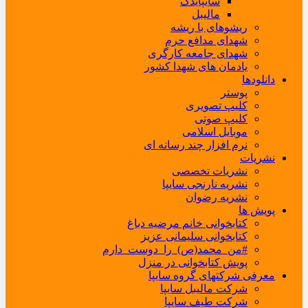
سایپایدک
مالیبل
ریشوهای با ریشه
شهدای مدافع حرم
شهدای جامعه کارگری
یادمان های شهدا کشور
دانلودها
پوستر
کلیپ تصویری
کلیپ صوتی
موبایل اسلامی
نرم افزار چند رسانه ای
نشریات
نشریات تخصصی
نشریه نارنجی سایپا
نشریه رضوان
پویش ها
کتابخوانی خانم مرضیه دباغ
کتابخوانی سلیمانی عزیز
#من_محمد(ص)_را_دوست_دارم
پویش کتابخوانی در منزل
معرفی شرکتهای گروه سایپا
شرکت مالیبل سایپا
شرکت طیف سایپا