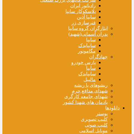
رادیاتور ایران
پلاسکوکار سایپا
سایپا آذین
فنرسازی زر
ایثارگران گروه سایپا
پدران آسمانی(شهید)
سایپا
سایپایدک
مگاموتور
جهادگران
پارس خودرو
سایپا
سایپایدک
مالیبل
ریشوهای با ریشه
شهدای مدافع حرم
شهدای جامعه کارگری
یادمان های شهدا کشور
دانلودها
پوستر
کلیپ تصویری
کلیپ صوتی
موبایل اسلامی