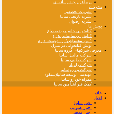
نرم افزار چند رسانه ای
نشریات
نشریات تخصصی
نشریه نارنجی سایپا
نشریه رضوان
پویش ها
کتابخوانی خانم مرضیه دباغ
کتابخوانی سلیمانی عزیز
#من_محمد(ص)_را_دوست_دارم
پویش کتابخوانی در منزل
معرفی شرکتهای گروه سایپا
شرکت مالیبل سایپا
شرکت طیف سایپا
شرکت زامیاد
شرکت بن رو سایپا
مهندسی توسعه سایپا(سیکو)
همراه خودرو سایپا
کمک فنر ایندامین سایپا
خانه
اخبار
اخبار سایپا
اخبار عمومی
اخبار مذهبی