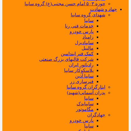
حوزه ۵۰۳ امام حسن مجتبی(ع) گروه سایپا
جهاد و شهادت
شهدای گروه سایپا
سایپا
خدمات فنی رنا
پارس خودرو
زامیاد
سایپادیزل
مالیبل
کمک فنر ایندامین
شرکت قالبهای بزرگ صنعتی
رادیاتور ایران
پلاسکوکار سایپا
سایپا آذین
فنرسازی زر
ایثارگران گروه سایپا
پدران آسمانی(شهید)
سایپا
سایپایدک
مگاموتور
جهادگران
پارس خودرو
سایپا