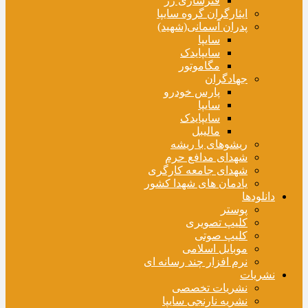
فنرسازی زر
ایثارگران گروه سایپا
پدران آسمانی(شهید)
سایپا
سایپایدک
مگاموتور
جهادگران
پارس خودرو
سایپا
سایپایدک
مالیبل
ریشوهای با ریشه
شهدای مدافع حرم
شهدای جامعه کارگری
یادمان های شهدا کشور
دانلودها
پوستر
کلیپ تصویری
کلیپ صوتی
موبایل اسلامی
نرم افزار چند رسانه ای
نشریات
نشریات تخصصی
نشریه نارنجی سایپا