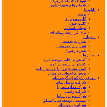
شهدای جامعه کارگری
یادمان های شهدا کشور
دانلودها
پوستر
کلیپ تصویری
کلیپ صوتی
موبایل اسلامی
نرم افزار چند رسانه ای
نشریات
نشریات تخصصی
نشریه نارنجی سایپا
نشریه رضوان
پویش ها
کتابخوانی خانم مرضیه دباغ
کتابخوانی سلیمانی عزیز
#من_محمد(ص)_را_دوست_دارم
پویش کتابخوانی در منزل
معرفی شرکتهای گروه سایپا
شرکت مالیبل سایپا
شرکت طیف سایپا
شرکت زامیاد
شرکت بن رو سایپا
مهندسی توسعه سایپا(سیکو)
همراه خودرو سایپا