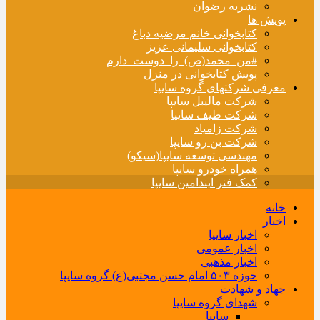
نشریه رضوان
پویش ها
کتابخوانی خانم مرضیه دباغ
کتابخوانی سلیمانی عزیز
#من_محمد(ص)_را_دوست_دارم
پویش کتابخوانی در منزل
معرفی شرکتهای گروه سایپا
شرکت مالیبل سایپا
شرکت طیف سایپا
شرکت زامیاد
شرکت بن رو سایپا
مهندسی توسعه سایپا(سیکو)
همراه خودرو سایپا
کمک فنر ایندامین سایپا
خانه
اخبار
اخبار سایپا
اخبار عمومی
اخبار مذهبی
حوزه ۵۰۳ امام حسن مجتبی(ع) گروه سایپا
جهاد و شهادت
شهدای گروه سایپا
سایپا