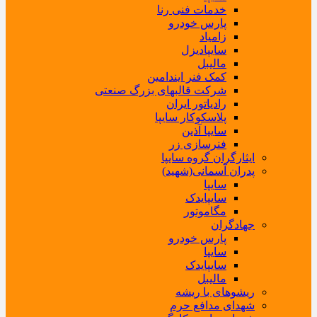
خدمات فنی رنا
پارس خودرو
زامیاد
سایپادیزل
مالیبل
کمک فنر ایندامین
شرکت قالبهای بزرگ صنعتی
رادیاتور ایران
پلاسکوکار سایپا
سایپا آذین
فنرسازی زر
ایثارگران گروه سایپا
پدران آسمانی(شهید)
سایپا
سایپایدک
مگاموتور
جهادگران
پارس خودرو
سایپا
سایپایدک
مالیبل
ریشوهای با ریشه
شهدای مدافع حرم