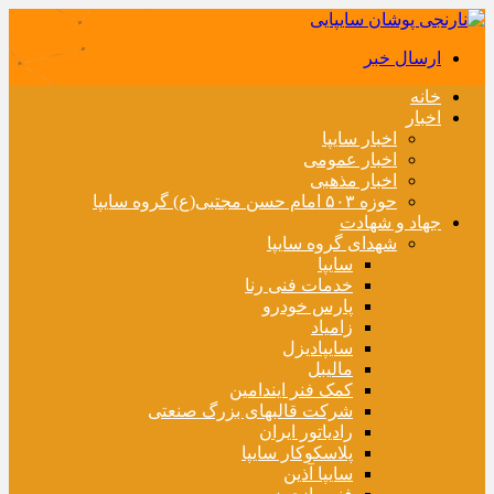
ارسال خبر
خانه
اخبار
اخبار سایپا
اخبار عمومی
اخبار مذهبی
حوزه ۵۰۳ امام حسن مجتبی(ع) گروه سایپا
جهاد و شهادت
شهدای گروه سایپا
سایپا
خدمات فنی رنا
پارس خودرو
زامیاد
سایپادیزل
مالیبل
کمک فنر ایندامین
شرکت قالبهای بزرگ صنعتی
رادیاتور ایران
پلاسکوکار سایپا
سایپا آذین