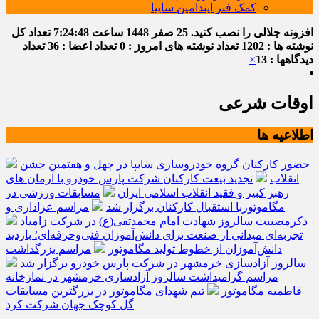
کمک فنر ایندامین سایپا
افزونه جلالی را نصب کنید.
25 صفر 1448
ساعت
7:24:49
تعداد کل
نوشته ها : 1202
تعداد نوشته های امروز : 0
تعداد اعضا : 36
تعداد
دیدگاهها : 13
×
اوقات شرعی
اطلاعیه ها
حضور کارکنان گروه خودروسازی سایپا در چهل و هفتمین جشن
انقلاب
تجدید بیعت کارکنان شرکت پارس خودرو با آرمان های
رهبر کبیر و فقید انقلاب اسلامی ایران
مسابقات ورزشی در
مگاموتوربا استقبال کارکنان برگزار شد
مراسم عزاداری و
ذکرمصیبت سالروز شهادت امام محمدتقی(ع) در شرکت زامیاد
تجربه‌ای میدانی از صنعت برای دانش‌آموزان فنی‌وحرفه‌ای؛ بازدید
دانش‌آموزان از خطوط تولید مگاموتور
مراسم بزرگداشت
سالروز آزادسازی خرمشهر در شرکت پارس خودرو برگزار شد
مراسم گرامیداشت سالروز آزادسازی خرمشهر در نمازخانه
فاطمیه مگاموتور
تیم شهدای مگاموتور در بزرگترین مسابقات
گل کوچک جهان شرکت کرد