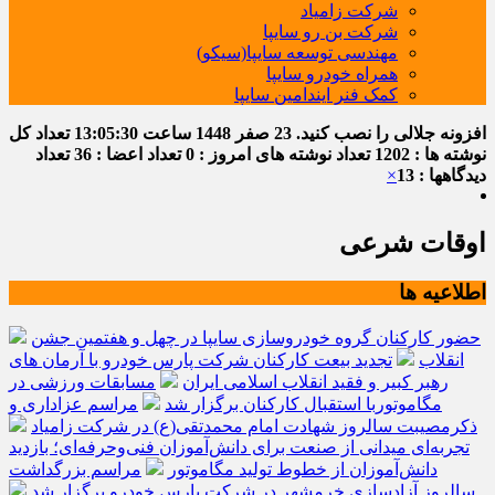
شرکت زامیاد
شرکت بن رو سایپا
مهندسی توسعه سایپا(سیکو)
همراه خودرو سایپا
کمک فنر ایندامین سایپا
افزونه جلالی را نصب کنید.
23 صفر 1448
ساعت
13:05:30
تعداد کل
نوشته ها : 1202
تعداد نوشته های امروز : 0
تعداد اعضا : 36
تعداد
دیدگاهها : 13
×
اوقات شرعی
اطلاعیه ها
حضور کارکنان گروه خودروسازی سایپا در چهل و هفتمین جشن
انقلاب
تجدید بیعت کارکنان شرکت پارس خودرو با آرمان های
رهبر کبیر و فقید انقلاب اسلامی ایران
مسابقات ورزشی در
مگاموتوربا استقبال کارکنان برگزار شد
مراسم عزاداری و
ذکرمصیبت سالروز شهادت امام محمدتقی(ع) در شرکت زامیاد
تجربه‌ای میدانی از صنعت برای دانش‌آموزان فنی‌وحرفه‌ای؛ بازدید
دانش‌آموزان از خطوط تولید مگاموتور
مراسم بزرگداشت
سالروز آزادسازی خرمشهر در شرکت پارس خودرو برگزار شد