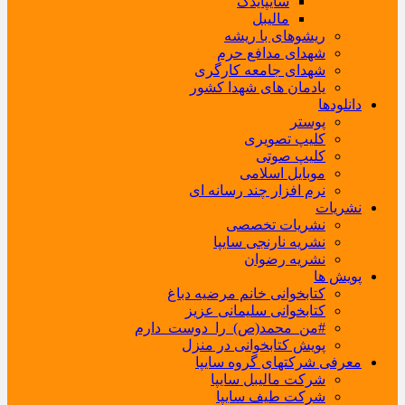
سایپایدک
مالیبل
ریشوهای با ریشه
شهدای مدافع حرم
شهدای جامعه کارگری
یادمان های شهدا کشور
دانلودها
پوستر
کلیپ تصویری
کلیپ صوتی
موبایل اسلامی
نرم افزار چند رسانه ای
نشریات
نشریات تخصصی
نشریه نارنجی سایپا
نشریه رضوان
پویش ها
کتابخوانی خانم مرضیه دباغ
کتابخوانی سلیمانی عزیز
#من_محمد(ص)_را_دوست_دارم
پویش کتابخوانی در منزل
معرفی شرکتهای گروه سایپا
شرکت مالیبل سایپا
شرکت طیف سایپا