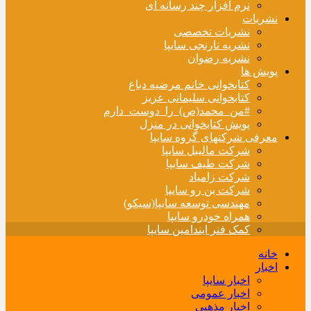
نرم افزار چند رسانه ای
نشریات
نشریات تخصصی
نشریه نارنجی سایپا
نشریه رضوان
پویش ها
کتابخوانی خانم مرضیه دباغ
کتابخوانی سلیمانی عزیز
#من_محمد(ص)_را_دوست_دارم
پویش کتابخوانی در منزل
معرفی شرکتهای گروه سایپا
شرکت مالیبل سایپا
شرکت طیف سایپا
شرکت زامیاد
شرکت بن رو سایپا
مهندسی توسعه سایپا(سیکو)
همراه خودرو سایپا
کمک فنر ایندامین سایپا
خانه
اخبار
اخبار سایپا
اخبار عمومی
اخبار مذهبی