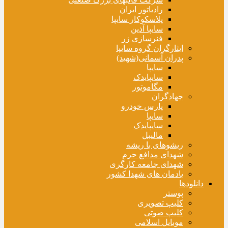
رادیاتور ایران
پلاسکوکار سایپا
سایپا آذین
فنرسازی زر
ایثارگران گروه سایپا
پدران آسمانی(شهید)
سایپا
سایپایدک
مگاموتور
جهادگران
پارس خودرو
سایپا
سایپایدک
مالیبل
ریشوهای با ریشه
شهدای مدافع حرم
شهدای جامعه کارگری
یادمان های شهدا کشور
دانلودها
پوستر
کلیپ تصویری
کلیپ صوتی
موبایل اسلامی