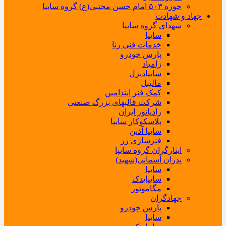
حوزه ۵۰۳ امام حسن مجتبی(ع) گروه سایپا
جهاد و شهادت
شهدای گروه سایپا
سایپا
خدمات فنی رنا
پارس خودرو
زامیاد
سایپادیزل
مالیبل
کمک فنر ایندامین
شرکت قالبهای بزرگ صنعتی
رادیاتور ایران
پلاسکوکار سایپا
سایپا آذین
فنرسازی زر
ایثارگران گروه سایپا
پدران آسمانی(شهید)
سایپا
سایپایدک
مگاموتور
جهادگران
پارس خودرو
سایپا