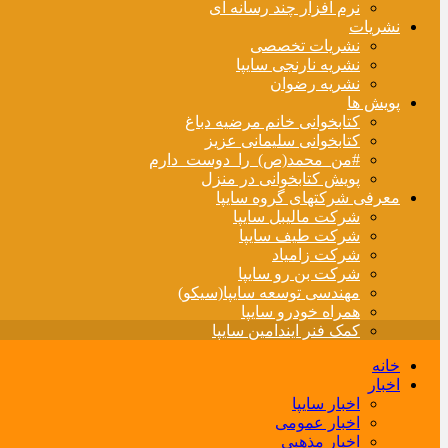
نرم افزار چند رسانه ای
نشریات
نشریات تخصصی
نشریه نارنجی سایپا
نشریه رضوان
پویش ها
کتابخوانی خانم مرضیه دباغ
کتابخوانی سلیمانی عزیز
#من_محمد(ص)_را_دوست_دارم
پویش کتابخوانی در منزل
معرفی شرکتهای گروه سایپا
شرکت مالیبل سایپا
شرکت طیف سایپا
شرکت زامیاد
شرکت بن رو سایپا
مهندسی توسعه سایپا(سیکو)
همراه خودرو سایپا
کمک فنر ایندامین سایپا
خانه
اخبار
اخبار سایپا
اخبار عمومی
اخبار مذهبی