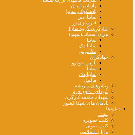
رادیاتور ایران
پلاسکوکار سایپا
سایپا آذین
فنرسازی زر
ایثارگران گروه سایپا
پدران آسمانی(شهید)
سایپا
سایپایدک
مگاموتور
جهادگران
پارس خودرو
سایپا
سایپایدک
مالیبل
ریشوهای با ریشه
شهدای مدافع حرم
شهدای جامعه کارگری
یادمان های شهدا کشور
دانلودها
پوستر
کلیپ تصویری
کلیپ صوتی
موبایل اسلامی