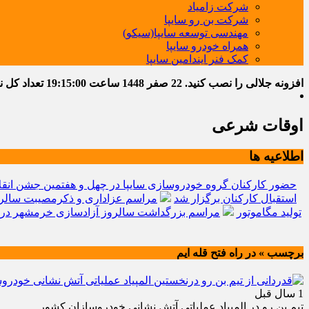
شرکت زامیاد
شرکت بن رو سایپا
مهندسی توسعه سایپا(سیکو)
همراه خودرو سایپا
کمک فنر ایندامین سایپا
افزونه جلالی را نصب کنید.
22 صفر 1448
ساعت
19:15:01
تعداد کل نوشت
اوقات شرعی
اطلاعیه ها
حضور کارکنان گروه خودروسازی سایپا در چهل و هفتمین جشن انقل
استقبال کارکنان برگزار شد
مراسم عزاداری و ذکرمصیبت سالرو
تولید مگاموتور
مراسم بزرگداشت سالروز آزادسازی خرمشهر در 
برچسب » در راه فتح قله ایم
1 سال قبل
تیم بن رو در المپیاد عملیاتی آتش نشانی خودروسازان کشور