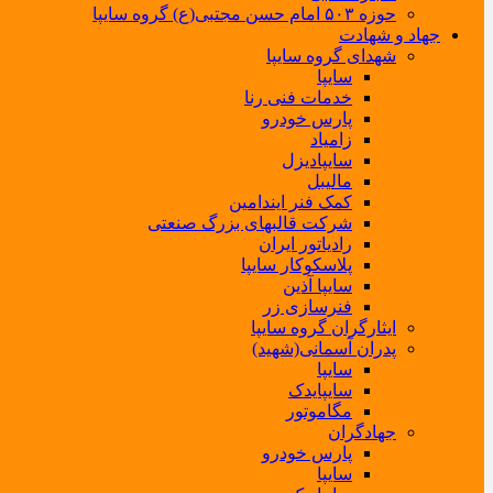
حوزه ۵۰۳ امام حسن مجتبی(ع) گروه سایپا
جهاد و شهادت
شهدای گروه سایپا
سایپا
خدمات فنی رنا
پارس خودرو
زامیاد
سایپادیزل
مالیبل
کمک فنر ایندامین
شرکت قالبهای بزرگ صنعتی
رادیاتور ایران
پلاسکوکار سایپا
سایپا آذین
فنرسازی زر
ایثارگران گروه سایپا
پدران آسمانی(شهید)
سایپا
سایپایدک
مگاموتور
جهادگران
پارس خودرو
سایپا