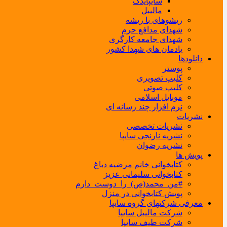
سایپایدک
مالیبل
ریشوهای با ریشه
شهدای مدافع حرم
شهدای جامعه کارگری
یادمان های شهدا کشور
دانلودها
پوستر
کلیپ تصویری
کلیپ صوتی
موبایل اسلامی
نرم افزار چند رسانه ای
نشریات
نشریات تخصصی
نشریه نارنجی سایپا
نشریه رضوان
پویش ها
کتابخوانی خانم مرضیه دباغ
کتابخوانی سلیمانی عزیز
#من_محمد(ص)_را_دوست_دارم
پویش کتابخوانی در منزل
معرفی شرکتهای گروه سایپا
شرکت مالیبل سایپا
شرکت طیف سایپا