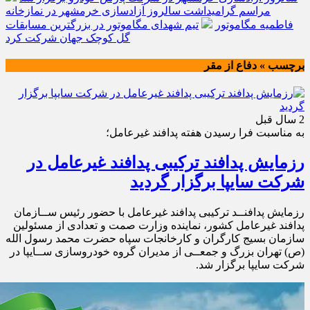
مراسم گرامیداشت سالروز آزادسازی خرمشهر در نمازخانه
فاطمیه مگاموتور
تیم شهدای مگاموتور در بزرگترین مسابقات
گل کوچک جهان شرکت کرد
برچسب » دفاع از مقر
2 سال قبل
به مناسبت فرا رسیدن هفته پدافند غیرعامل؛
رزمایش پدافند ترکیبی پدافند غیرعامل در
شرکت سایپا برگزار گردید
رزمایش پدافنــد ترکیبی پدافند غیرعامل با حضور رئیس ســازمان
پدافند غیرعامل کشور، نماینده وزارت صمت و تعدادی از مسئولین
سازمان بسیج کارگران و کارخانجات سپاه حضرت محمد رسول الله
(ص) تهران بزرگ و جمعــی از مدیران گروه خودروسازی ســایپا در
شرکت سایپا برگزار شد.