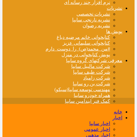
نرم افزار چند رسانه ای
نشریات
نشریات تخصصی
نشریه نارنجی سایپا
نشریه رضوان
پویش ها
کتابخوانی خانم مرضیه دباغ
کتابخوانی سلیمانی عزیز
#من_محمد(ص)_را_دوست_دارم
پویش کتابخوانی در منزل
معرفی شرکتهای گروه سایپا
شرکت مالیبل سایپا
شرکت طیف سایپا
شرکت زامیاد
شرکت بن رو سایپا
مهندسی توسعه سایپا(سیکو)
همراه خودرو سایپا
کمک فنر ایندامین سایپا
خانه
اخبار
اخبار سایپا
اخبار عمومی
اخبار مذهبی