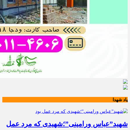
یاد شهدا
شهید”عباس ورامینی”؛شهیدی که مرد عمل