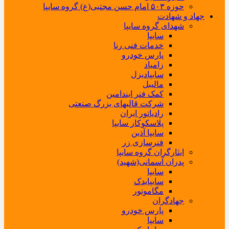
حوزه ۵۰۳ امام حسن مجتبی(ع) گروه سایپا
جهاد و شهادت
شهدای گروه سایپا
سایپا
خدمات فنی رنا
پارس خودرو
زامیاد
سایپادیزل
مالیبل
کمک فنر ایندامین
شرکت قالبهای بزرگ صنعتی
رادیاتور ایران
پلاسکوکار سایپا
سایپا آذین
فنرسازی زر
ایثارگران گروه سایپا
پدران آسمانی(شهید)
سایپا
سایپایدک
مگاموتور
جهادگران
پارس خودرو
سایپا