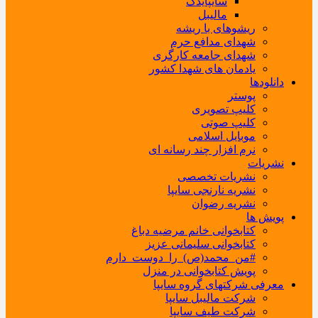
سایپایدک
مالیبل
ریشوهای با ریشه
شهدای مدافع حرم
شهدای جامعه کارگری
یادمان های شهدا کشور
دانلودها
پوستر
کلیپ تصویری
کلیپ صوتی
موبایل اسلامی
نرم افزار چند رسانه ای
نشریات
نشریات تخصصی
نشریه نارنجی سایپا
نشریه رضوان
پویش ها
کتابخوانی خانم مرضیه دباغ
کتابخوانی سلیمانی عزیز
#من_محمد(ص)_را_دوست_دارم
پویش کتابخوانی در منزل
معرفی شرکتهای گروه سایپا
شرکت مالیبل سایپا
شرکت طیف سایپا