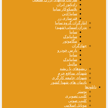
رادیاتور ایران
پلاسکوکار سایپا
سایپا آذین
فنرسازی زر
ایثارگران گروه سایپا
پدران آسمانی(شهید)
سایپا
سایپایدک
مگاموتور
جهادگران
پارس خودرو
سایپا
سایپایدک
مالیبل
ریشوهای با ریشه
شهدای مدافع حرم
شهدای جامعه کارگری
یادمان های شهدا کشور
دانلودها
پوستر
کلیپ تصویری
کلیپ صوتی
موبایل اسلامی