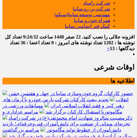
شرکت زامیاد
شرکت بن رو سایپا
مهندسی توسعه سایپا(سیکو)
همراه خودرو سایپا
کمک فنر ایندامین سایپا
افزونه جلالی را نصب کنید.
22 صفر 1448
ساعت
9:24:32
تعداد کل
نوشته ها : 1202
تعداد نوشته های امروز : 0
تعداد اعضا : 36
تعداد
دیدگاهها : 13
×
اوقات شرعی
اطلاعیه ها
حضور کارکنان گروه خودروسازی سایپا در چهل و هفتمین جشن
انقلاب
تجدید بیعت کارکنان شرکت پارس خودرو با آرمان های
رهبر کبیر و فقید انقلاب اسلامی ایران
مسابقات ورزشی در
مگاموتوربا استقبال کارکنان برگزار شد
مراسم عزاداری و
ذکرمصیبت سالروز شهادت امام محمدتقی(ع) در شرکت زامیاد
تجربه‌ای میدانی از صنعت برای دانش‌آموزان فنی‌وحرفه‌ای؛ بازدید
دانش‌آموزان از خطوط تولید مگاموتور
مراسم بزرگداشت
سالروز آزادسازی خرمشهر در شرکت پارس خودرو برگزار شد