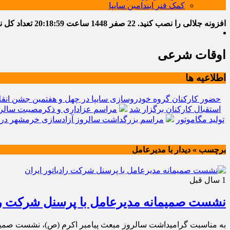
کمک فنر ایندامین سایپا
افزونه جلالی را نصب کنید.
22 صفر 1448
ساعت
20:19:00
تعداد کل نوشت
اوقات شرعی
اطلاعیه ها
حضور کارکنان گروه خودروسازی سایپا در چهل و هفتمین جشن انقل
استقبال کارکنان برگزار شد
مراسم عزاداری و ذکرمصیبت سالرو
تولید مگاموتور
مراسم بزرگداشت سالروز آزادسازی خرمشهر در 
برچسب » دیدار با مدیرعامل
1 سال قبل
نشست صمیمانه مدیرعامل با پرسنل شرکت راد
به مناسبت گرامیداشت سالروز مبعث پیامبر اکرم (ص)، نشست صمیمانه