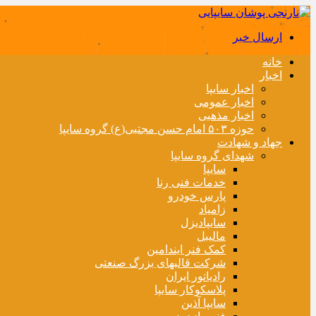
ارسال خبر
خانه
اخبار
اخبار سایپا
اخبار عمومی
اخبار مذهبی
حوزه ۵۰۳ امام حسن مجتبی(ع) گروه سایپا
جهاد و شهادت
شهدای گروه سایپا
سایپا
خدمات فنی رنا
پارس خودرو
زامیاد
سایپادیزل
مالیبل
کمک فنر ایندامین
شرکت قالبهای بزرگ صنعتی
رادیاتور ایران
پلاسکوکار سایپا
سایپا آذین