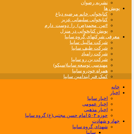
نشریه رضوان
پویش ها
کتابخوانی خانم مرضیه دباغ
کتابخوانی سلیمانی عزیز
#من_محمد(ص)_را_دوست_دارم
پویش کتابخوانی در منزل
معرفی شرکتهای گروه سایپا
شرکت مالیبل سایپا
شرکت طیف سایپا
شرکت زامیاد
شرکت بن رو سایپا
مهندسی توسعه سایپا(سیکو)
همراه خودرو سایپا
کمک فنر ایندامین سایپا
خانه
اخبار
اخبار سایپا
اخبار عمومی
اخبار مذهبی
حوزه ۵۰۳ امام حسن مجتبی(ع) گروه سایپا
جهاد و شهادت
شهدای گروه سایپا
سایپا