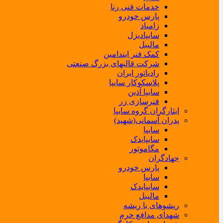
خدمات فنی رنا
پارس خودرو
زامیاد
سایپادیزل
مالیبل
کمک فنر ایندامین
شرکت قالبهای بزرگ صنعتی
رادیاتور ایران
پلاسکوکار سایپا
سایپا آذین
فنرسازی زر
ایثارگران گروه سایپا
پدران آسمانی(شهید)
سایپا
سایپایدک
مگاموتور
جهادگران
پارس خودرو
سایپا
سایپایدک
مالیبل
ریشوهای با ریشه
شهدای مدافع حرم