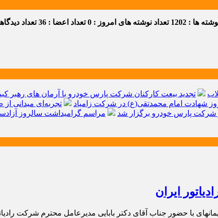
ه ها : 1202
تعداد نوشته های امروز : 0
تعداد اعضا : 36
تعداد دیدگاهها 
اب
تجدید بیعت کارکنان شرکت پارس خودرو با آرمان های رهبر کبیر 
ز شهادت امام محمدتقی(ع) در شرکت زامیاد
تجربه‌ای میدانی از 
شرکت پارس خودرو برگزار شد
مراسم گرامیداشت سالروز آزادسا
یاتور ایران
‏ای با حضور جناب آقای دکتر بابایی مدیرعامل محترم شرکت رادیاتو