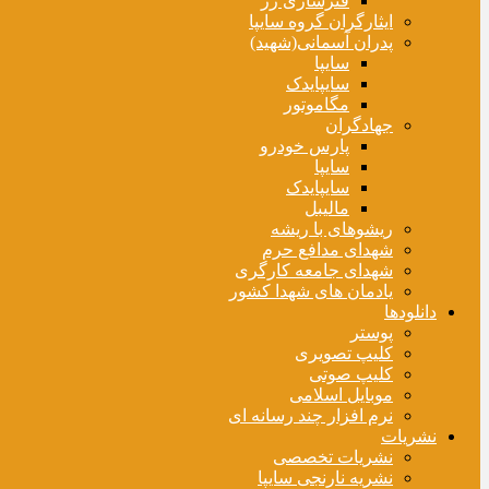
فنرسازی زر
ایثارگران گروه سایپا
پدران آسمانی(شهید)
سایپا
سایپایدک
مگاموتور
جهادگران
پارس خودرو
سایپا
سایپایدک
مالیبل
ریشوهای با ریشه
شهدای مدافع حرم
شهدای جامعه کارگری
یادمان های شهدا کشور
دانلودها
پوستر
کلیپ تصویری
کلیپ صوتی
موبایل اسلامی
نرم افزار چند رسانه ای
نشریات
نشریات تخصصی
نشریه نارنجی سایپا