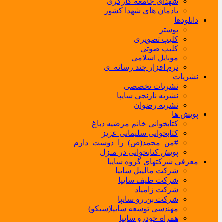
شهدای جامعه کارگری
یادمان های شهدا کشور
دانلودها
پوستر
کلیپ تصویری
کلیپ صوتی
موبایل اسلامی
نرم افزار چند رسانه ای
نشریات
نشریات تخصصی
نشریه نارنجی سایپا
نشریه رضوان
پویش ها
کتابخوانی خانم مرضیه دباغ
کتابخوانی سلیمانی عزیز
#من_محمد(ص)_را_دوست_دارم
پویش کتابخوانی در منزل
معرفی شرکتهای گروه سایپا
شرکت مالیبل سایپا
شرکت طیف سایپا
شرکت زامیاد
شرکت بن رو سایپا
مهندسی توسعه سایپا(سیکو)
همراه خودرو سایپا