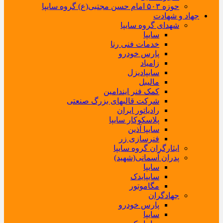
حوزه ۵۰۳ امام حسن مجتبی(ع) گروه سایپا
جهاد و شهادت
شهدای گروه سایپا
سایپا
خدمات فنی رنا
پارس خودرو
زامیاد
سایپادیزل
مالیبل
کمک فنر ایندامین
شرکت قالبهای بزرگ صنعتی
رادیاتور ایران
پلاسکوکار سایپا
سایپا آذین
فنرسازی زر
ایثارگران گروه سایپا
پدران آسمانی(شهید)
سایپا
سایپایدک
مگاموتور
جهادگران
پارس خودرو
سایپا