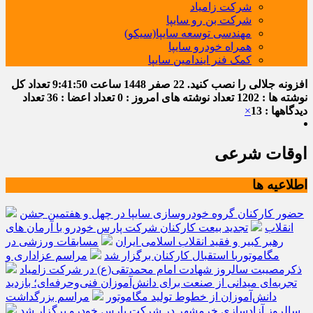
شرکت زامیاد
شرکت بن رو سایپا
مهندسی توسعه سایپا(سیکو)
همراه خودرو سایپا
کمک فنر ایندامین سایپا
افزونه جلالی را نصب کنید.
22 صفر 1448
ساعت
9:41:51
تعداد کل
نوشته ها : 1202
تعداد نوشته های امروز : 0
تعداد اعضا : 36
تعداد
دیدگاهها : 13
×
اوقات شرعی
اطلاعیه ها
حضور کارکنان گروه خودروسازی سایپا در چهل و هفتمین جشن
انقلاب
تجدید بیعت کارکنان شرکت پارس خودرو با آرمان های
رهبر کبیر و فقید انقلاب اسلامی ایران
مسابقات ورزشی در
مگاموتوربا استقبال کارکنان برگزار شد
مراسم عزاداری و
ذکرمصیبت سالروز شهادت امام محمدتقی(ع) در شرکت زامیاد
تجربه‌ای میدانی از صنعت برای دانش‌آموزان فنی‌وحرفه‌ای؛ بازدید
دانش‌آموزان از خطوط تولید مگاموتور
مراسم بزرگداشت
سالروز آزادسازی خرمشهر در شرکت پارس خودرو برگزار شد