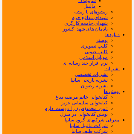
سایپایدک
مالیبل
ریشوهای با ریشه
شهدای مدافع حرم
شهدای جامعه کارگری
یادمان های شهدا کشور
دانلودها
پوستر
کلیپ تصویری
کلیپ صوتی
موبایل اسلامی
نرم افزار چند رسانه ای
نشریات
نشریات تخصصی
نشریه نارنجی سایپا
نشریه رضوان
پویش ها
کتابخوانی خانم مرضیه دباغ
کتابخوانی سلیمانی عزیز
#من_محمد(ص)_را_دوست_دارم
پویش کتابخوانی در منزل
معرفی شرکتهای گروه سایپا
شرکت مالیبل سایپا
شرکت طیف سایپا