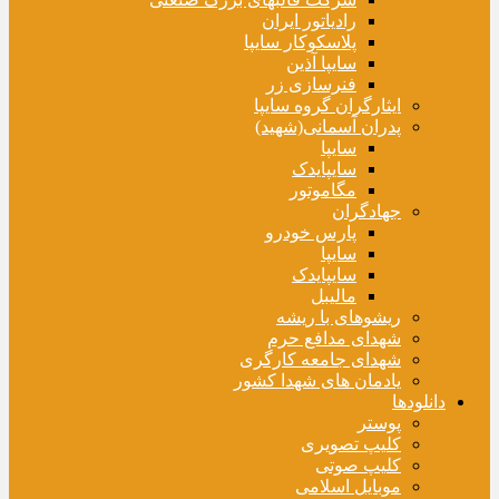
رادیاتور ایران
پلاسکوکار سایپا
سایپا آذین
فنرسازی زر
ایثارگران گروه سایپا
پدران آسمانی(شهید)
سایپا
سایپایدک
مگاموتور
جهادگران
پارس خودرو
سایپا
سایپایدک
مالیبل
ریشوهای با ریشه
شهدای مدافع حرم
شهدای جامعه کارگری
یادمان های شهدا کشور
دانلودها
پوستر
کلیپ تصویری
کلیپ صوتی
موبایل اسلامی