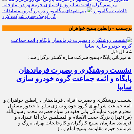
مراسم گرامیداشت سالروز آزادسازی خرمشهر در نمازخانه
فاطمیه مگاموتور
تیم شهدای مگاموتور در بزرگترین مسابقات
گل کوچک جهان شرکت کرد
برچسب » رابطین بسیج خواهران
4 سال قبل
به میزبانی پایگاه بسیج شرکت سازه گستر برگزار شد؛
نشست روشنگری و بصیرت فرماندهان
پایگاه و ائمه جماعت گروه خودرو سازی
سایپا
نشست روشنگری و بصیرت افزایی فرماندهان ، رابطین خواهران و
ائمه جماعت شرکتهای گروه خودرو سازی سایپا با حضور مسئول
محترم حوزه نمایندگی ولی فقیه در سپاه حضرت محمد رسول‌الله
(ص) تهران بزرگ حجت الاسلام و المسلمین حاج آقا علیزاده و
فرمانده سازمان بسیج کارگران و کارخانجات تهران بزرگ و
فرمانده حوزه مقاومت بسیج امام […]