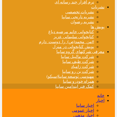
نرم افزار چند رسانه ای
نشریات
نشریات تخصصی
نشریه نارنجی سایپا
نشریه رضوان
پویش ها
کتابخوانی خانم مرضیه دباغ
کتابخوانی سلیمانی عزیز
#من_محمد(ص)_را_دوست_دارم
پویش کتابخوانی در منزل
معرفی شرکتهای گروه سایپا
شرکت مالیبل سایپا
شرکت طیف سایپا
شرکت زامیاد
شرکت بن رو سایپا
مهندسی توسعه سایپا(سیکو)
همراه خودرو سایپا
کمک فنر ایندامین سایپا
خانه
اخبار
اخبار سایپا
اخبار عمومی
اخبار مذهبی