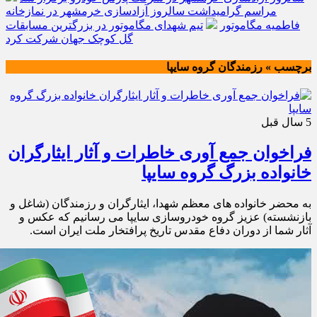
مراسم گرامیداشت سالروز آزادسازی خرمشهر در نمازخانه
فاطمیه مگاموتور
تیم شهدای مگاموتور در بزرگترین مسابقات
گل کوچک جهان شرکت کرد
برچسب » رزمندگان گروه سايپا
5 سال قبل
فراخوان جمع آوری خاطرات و آثار ایثارگران
خانواده بزرگ گروه سایپا
به محضر خانواده های معظم شهدا، ایثارگران و رزمندگان (شاغل و
بازنشسته) عزیز گروه خودروسازی سایپا می رسانیم که عکس و
آثار شما از دوران دفاع مقدس تاریخ پرافتخار ملت ایران است.