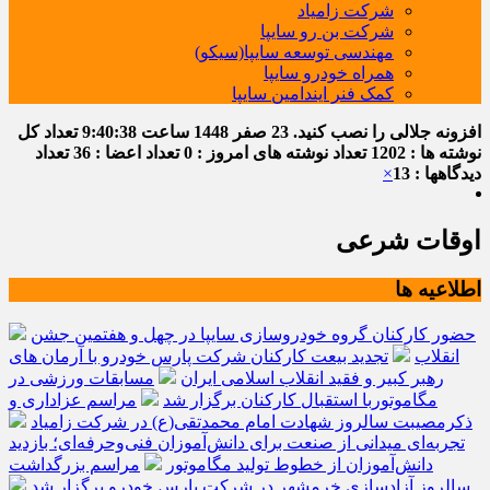
شرکت زامیاد
شرکت بن رو سایپا
مهندسی توسعه سایپا(سیکو)
همراه خودرو سایپا
کمک فنر ایندامین سایپا
افزونه جلالی را نصب کنید.
23 صفر 1448
ساعت
9:40:39
تعداد کل
نوشته ها : 1202
تعداد نوشته های امروز : 0
تعداد اعضا : 36
تعداد
دیدگاهها : 13
×
اوقات شرعی
اطلاعیه ها
حضور کارکنان گروه خودروسازی سایپا در چهل و هفتمین جشن
انقلاب
تجدید بیعت کارکنان شرکت پارس خودرو با آرمان های
رهبر کبیر و فقید انقلاب اسلامی ایران
مسابقات ورزشی در
مگاموتوربا استقبال کارکنان برگزار شد
مراسم عزاداری و
ذکرمصیبت سالروز شهادت امام محمدتقی(ع) در شرکت زامیاد
تجربه‌ای میدانی از صنعت برای دانش‌آموزان فنی‌وحرفه‌ای؛ بازدید
دانش‌آموزان از خطوط تولید مگاموتور
مراسم بزرگداشت
سالروز آزادسازی خرمشهر در شرکت پارس خودرو برگزار شد