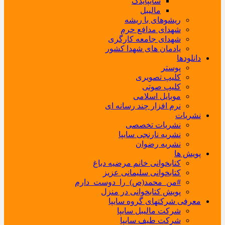
سایپایدک
مالیبل
ریشوهای با ریشه
شهدای مدافع حرم
شهدای جامعه کارگری
یادمان های شهدا کشور
دانلودها
پوستر
کلیپ تصویری
کلیپ صوتی
موبایل اسلامی
نرم افزار چند رسانه ای
نشریات
نشریات تخصصی
نشریه نارنجی سایپا
نشریه رضوان
پویش ها
کتابخوانی خانم مرضیه دباغ
کتابخوانی سلیمانی عزیز
#من_محمد(ص)_را_دوست_دارم
پویش کتابخوانی در منزل
معرفی شرکتهای گروه سایپا
شرکت مالیبل سایپا
شرکت طیف سایپا