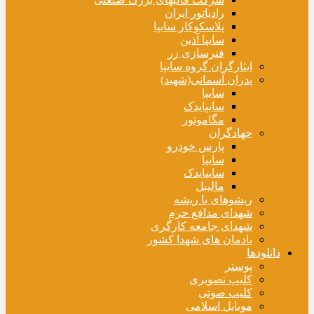
رادیاتور ایران
پلاسکوکار سایپا
سایپا آذین
فنرسازی زر
ایثارگران گروه سایپا
پدران آسمانی(شهید)
سایپا
سایپایدک
مگاموتور
جهادگران
پارس خودرو
سایپا
سایپایدک
مالیبل
ریشوهای با ریشه
شهدای مدافع حرم
شهدای جامعه کارگری
یادمان های شهدا کشور
دانلودها
پوستر
کلیپ تصویری
کلیپ صوتی
موبایل اسلامی