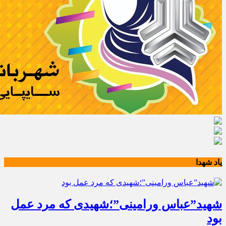
یاد شهدا
شهید”عباس ورامینی”؛شهیدی که مرد عمل
بود