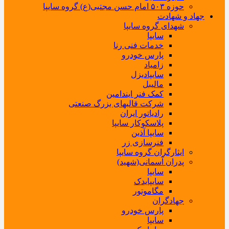
حوزه ۵۰۳ امام حسن مجتبی(ع) گروه سایپا
جهاد و شهادت
شهدای گروه سایپا
سایپا
خدمات فنی رنا
پارس خودرو
زامیاد
سایپادیزل
مالیبل
کمک فنر ایندامین
شرکت قالبهای بزرگ صنعتی
رادیاتور ایران
پلاسکوکار سایپا
سایپا آذین
فنرسازی زر
ایثارگران گروه سایپا
پدران آسمانی(شهید)
سایپا
سایپایدک
مگاموتور
جهادگران
پارس خودرو
سایپا