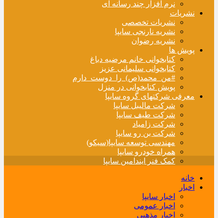
نرم افزار چند رسانه ای
نشریات
نشریات تخصصی
نشریه نارنجی سایپا
نشریه رضوان
پویش ها
کتابخوانی خانم مرضیه دباغ
کتابخوانی سلیمانی عزیز
#من_محمد(ص)_را_دوست_دارم
پویش کتابخوانی در منزل
معرفی شرکتهای گروه سایپا
شرکت مالیبل سایپا
شرکت طیف سایپا
شرکت زامیاد
شرکت بن رو سایپا
مهندسی توسعه سایپا(سیکو)
همراه خودرو سایپا
کمک فنر ایندامین سایپا
خانه
اخبار
اخبار سایپا
اخبار عمومی
اخبار مذهبی