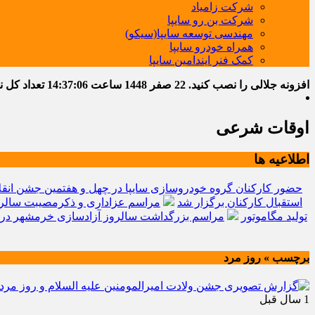
شرکت زامیاد
شرکت بن رو سایپا
مهندسی توسعه سایپا(سیکو)
همراه خودرو سایپا
کمک فنر ایندامین سایپا
افزونه جلالی را نصب کنید.
22 صفر 1448
ساعت
14:37:07
تعداد کل نوشت
اوقات شرعی
اطلاعیه ها
حضور کارکنان گروه خودروسازی سایپا در چهل و هفتمین جشن انقل
استقبال کارکنان برگزار شد
مراسم عزاداری و ذکرمصیبت سالرو
تولید مگاموتور
مراسم بزرگداشت سالروز آزادسازی خرمشهر در 
برچسب » روز مرد
1 سال قبل