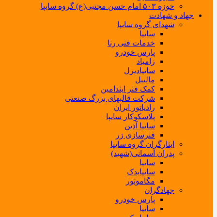
حوزه ۵۰۳ امام حسن مجتبی(ع) گروه سایپا
جهاد و شهادت
شهدای گروه سایپا
سایپا
خدمات فنی رنا
پارس خودرو
زامیاد
سایپادیزل
مالیبل
کمک فنر ایندامین
شرکت قالبهای بزرگ صنعتی
رادیاتور ایران
پلاسکوکار سایپا
سایپا آذین
فنرسازی زر
ایثارگران گروه سایپا
پدران آسمانی(شهید)
سایپا
سایپایدک
مگاموتور
جهادگران
پارس خودرو
سایپا