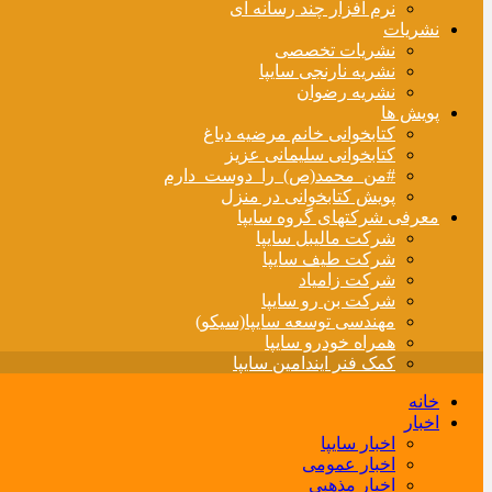
نرم افزار چند رسانه ای
نشریات
نشریات تخصصی
نشریه نارنجی سایپا
نشریه رضوان
پویش ها
کتابخوانی خانم مرضیه دباغ
کتابخوانی سلیمانی عزیز
#من_محمد(ص)_را_دوست_دارم
پویش کتابخوانی در منزل
معرفی شرکتهای گروه سایپا
شرکت مالیبل سایپا
شرکت طیف سایپا
شرکت زامیاد
شرکت بن رو سایپا
مهندسی توسعه سایپا(سیکو)
همراه خودرو سایپا
کمک فنر ایندامین سایپا
خانه
اخبار
اخبار سایپا
اخبار عمومی
اخبار مذهبی