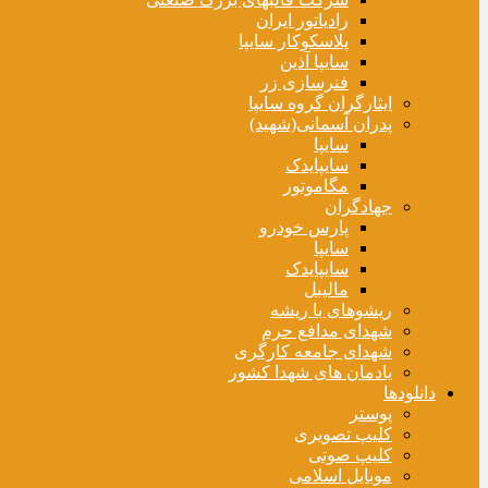
رادیاتور ایران
پلاسکوکار سایپا
سایپا آذین
فنرسازی زر
ایثارگران گروه سایپا
پدران آسمانی(شهید)
سایپا
سایپایدک
مگاموتور
جهادگران
پارس خودرو
سایپا
سایپایدک
مالیبل
ریشوهای با ریشه
شهدای مدافع حرم
شهدای جامعه کارگری
یادمان های شهدا کشور
دانلودها
پوستر
کلیپ تصویری
کلیپ صوتی
موبایل اسلامی