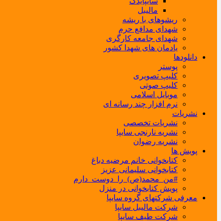
سایپایدک
مالیبل
ریشوهای با ریشه
شهدای مدافع حرم
شهدای جامعه کارگری
یادمان های شهدا کشور
دانلودها
پوستر
کلیپ تصویری
کلیپ صوتی
موبایل اسلامی
نرم افزار چند رسانه ای
نشریات
نشریات تخصصی
نشریه نارنجی سایپا
نشریه رضوان
پویش ها
کتابخوانی خانم مرضیه دباغ
کتابخوانی سلیمانی عزیز
#من_محمد(ص)_را_دوست_دارم
پویش کتابخوانی در منزل
معرفی شرکتهای گروه سایپا
شرکت مالیبل سایپا
شرکت طیف سایپا