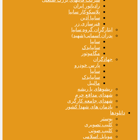
رادیاتور ایران
پلاسکوکار سایپا
سایپا آذین
فنرسازی زر
ایثارگران گروه سایپا
پدران آسمانی(شهید)
سایپا
سایپایدک
مگاموتور
جهادگران
پارس خودرو
سایپا
سایپایدک
مالیبل
ریشوهای با ریشه
شهدای مدافع حرم
شهدای جامعه کارگری
یادمان های شهدا کشور
دانلودها
پوستر
کلیپ تصویری
کلیپ صوتی
موبایل اسلامی