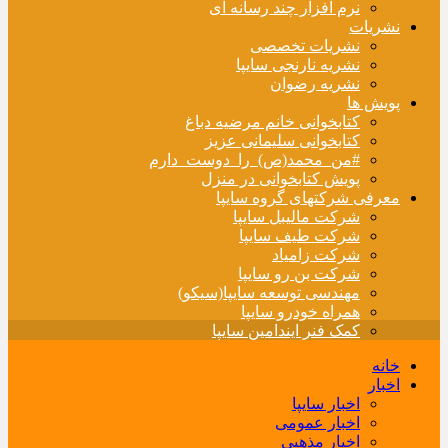
نرم افزار چند رسانه ای
نشریات
نشریات تخصصی
نشریه نارنجی سایپا
نشریه رضوان
پویش ها
کتابخوانی خانم مرضیه دباغ
کتابخوانی سلیمانی عزیز
#من_محمد(ص)_را_دوست_دارم
پویش کتابخوانی در منزل
معرفی شرکتهای گروه سایپا
شرکت مالیبل سایپا
شرکت طیف سایپا
شرکت زامیاد
شرکت بن رو سایپا
مهندسی توسعه سایپا(سیکو)
همراه خودرو سایپا
کمک فنر ایندامین سایپا
خانه
اخبار
اخبار سایپا
اخبار عمومی
اخبار مذهبی