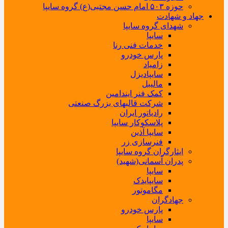
حوزه ۵۰۳ امام حسن مجتبی(ع) گروه سایپا
جهاد و شهادت
شهدای گروه سایپا
سایپا
خدمات فنی رنا
پارس خودرو
زامیاد
سایپادیزل
مالیبل
کمک فنر ایندامین
شرکت قالبهای بزرگ صنعتی
رادیاتور ایران
پلاسکوکار سایپا
سایپا آذین
فنرسازی زر
ایثارگران گروه سایپا
پدران آسمانی(شهید)
سایپا
سایپایدک
مگاموتور
جهادگران
پارس خودرو
سایپا