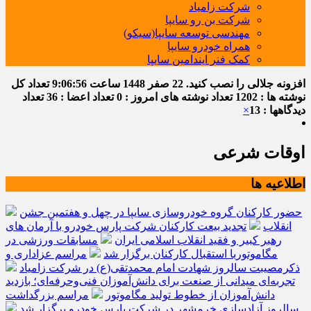
شرکت زامیاد
شرکت بن رو سایپا
مهندسی توسعه سایپا(سیکو)
همراه خودرو سایپا
کمک فنر ایندامین سایپا
افزونه جلالی را نصب کنید.
22 صفر 1448
ساعت
9:06:57
تعداد کل
نوشته ها : 1202
تعداد نوشته های امروز : 0
تعداد اعضا : 36
تعداد
دیدگاهها : 13
×
اوقات شرعی
اطلاعیه ها
حضور کارکنان گروه خودروسازی سایپا در چهل و هفتمین جشن
انقلاب
تجدید بیعت کارکنان شرکت پارس خودرو با آرمان های
رهبر کبیر و فقید انقلاب اسلامی ایران
مسابقات ورزشی در
مگاموتوربا استقبال کارکنان برگزار شد
مراسم عزاداری و
ذکرمصیبت سالروز شهادت امام محمدتقی(ع) در شرکت زامیاد
تجربه‌ای میدانی از صنعت برای دانش‌آموزان فنی‌وحرفه‌ای؛ بازدید
دانش‌آموزان از خطوط تولید مگاموتور
مراسم بزرگداشت
سالروز آزادسازی خرمشهر در شرکت پارس خودرو برگزار شد