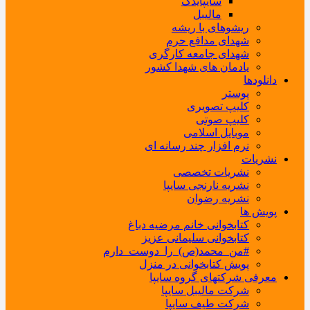
سایپایدک
مالیبل
ریشوهای با ریشه
شهدای مدافع حرم
شهدای جامعه کارگری
یادمان های شهدا کشور
دانلودها
پوستر
کلیپ تصویری
کلیپ صوتی
موبایل اسلامی
نرم افزار چند رسانه ای
نشریات
نشریات تخصصی
نشریه نارنجی سایپا
نشریه رضوان
پویش ها
کتابخوانی خانم مرضیه دباغ
کتابخوانی سلیمانی عزیز
#من_محمد(ص)_را_دوست_دارم
پویش کتابخوانی در منزل
معرفی شرکتهای گروه سایپا
شرکت مالیبل سایپا
شرکت طیف سایپا