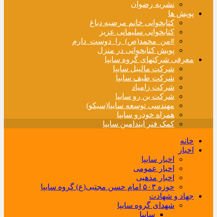
نشریه رضوان
پویش ها
کتابخوانی خانم مرضیه دباغ
کتابخوانی سلیمانی عزیز
#من_محمد(ص)_را_دوست_دارم
پویش کتابخوانی در منزل
معرفی شرکتهای گروه سایپا
شرکت مالیبل سایپا
شرکت طیف سایپا
شرکت زامیاد
شرکت بن رو سایپا
مهندسی توسعه سایپا(سیکو)
همراه خودرو سایپا
کمک فنر ایندامین سایپا
خانه
اخبار
اخبار سایپا
اخبار عمومی
اخبار مذهبی
حوزه ۵۰۳ امام حسن مجتبی(ع) گروه سایپا
جهاد و شهادت
شهدای گروه سایپا
سایپا