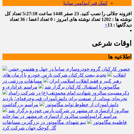
کمک فنر ایندامین سایپا
افزونه جلالی را نصب کنید.
23 صفر 1448
ساعت
5:27:18
تعداد کل
نوشته ها : 1202
تعداد نوشته های امروز : 0
تعداد اعضا : 36
تعداد
دیدگاهها : 13
×
اوقات شرعی
اطلاعیه ها
حضور کارکنان گروه خودروسازی سایپا در چهل و هفتمین جشن
انقلاب
تجدید بیعت کارکنان شرکت پارس خودرو با آرمان های
رهبر کبیر و فقید انقلاب اسلامی ایران
مسابقات ورزشی در
مگاموتوربا استقبال کارکنان برگزار شد
مراسم عزاداری و
ذکرمصیبت سالروز شهادت امام محمدتقی(ع) در شرکت زامیاد
تجربه‌ای میدانی از صنعت برای دانش‌آموزان فنی‌وحرفه‌ای؛ بازدید
دانش‌آموزان از خطوط تولید مگاموتور
مراسم بزرگداشت
سالروز آزادسازی خرمشهر در شرکت پارس خودرو برگزار شد
مراسم گرامیداشت سالروز آزادسازی خرمشهر در نمازخانه
فاطمیه مگاموتور
تیم شهدای مگاموتور در بزرگترین مسابقات
گل کوچک جهان شرکت کرد