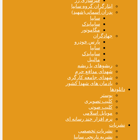
فنرسازی زر
ایثارگران گروه سایپا
پدران آسمانی(شهید)
سایپا
سایپایدک
مگاموتور
جهادگران
پارس خودرو
سایپا
سایپایدک
مالیبل
ریشوهای با ریشه
شهدای مدافع حرم
شهدای جامعه کارگری
یادمان های شهدا کشور
دانلودها
پوستر
کلیپ تصویری
کلیپ صوتی
موبایل اسلامی
نرم افزار چند رسانه ای
نشریات
نشریات تخصصی
نشریه نارنجی سایپا