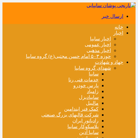
ارسال خبر
خانه
اخبار
اخبار سایپا
اخبار عمومی
اخبار مذهبی
حوزه ۵۰۳ امام حسن مجتبی(ع) گروه سایپا
جهاد و شهادت
شهدای گروه سایپا
سایپا
خدمات فنی رنا
پارس خودرو
زامیاد
سایپادیزل
مالیبل
کمک فنر ایندامین
شرکت قالبهای بزرگ صنعتی
رادیاتور ایران
پلاسکوکار سایپا
سایپا آذین