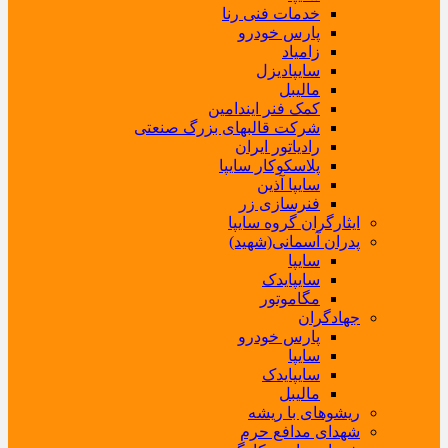
خدمات فنی رنا
پارس خودرو
زامیاد
سایپادیزل
مالیبل
کمک فنر ایندامین
شرکت قالبهای بزرگ صنعتی
رادیاتور ایران
پلاسکوکار سایپا
سایپا آذین
فنرسازی زر
ایثارگران گروه سایپا
پدران آسمانی(شهید)
سایپا
سایپایدک
مگاموتور
جهادگران
پارس خودرو
سایپا
سایپایدک
مالیبل
ریشوهای با ریشه
شهدای مدافع حرم