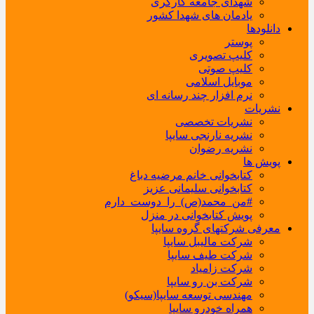
شهدای جامعه کارگری
یادمان های شهدا کشور
دانلودها
پوستر
کلیپ تصویری
کلیپ صوتی
موبایل اسلامی
نرم افزار چند رسانه ای
نشریات
نشریات تخصصی
نشریه نارنجی سایپا
نشریه رضوان
پویش ها
کتابخوانی خانم مرضیه دباغ
کتابخوانی سلیمانی عزیز
#من_محمد(ص)_را_دوست_دارم
پویش کتابخوانی در منزل
معرفی شرکتهای گروه سایپا
شرکت مالیبل سایپا
شرکت طیف سایپا
شرکت زامیاد
شرکت بن رو سایپا
مهندسی توسعه سایپا(سیکو)
همراه خودرو سایپا