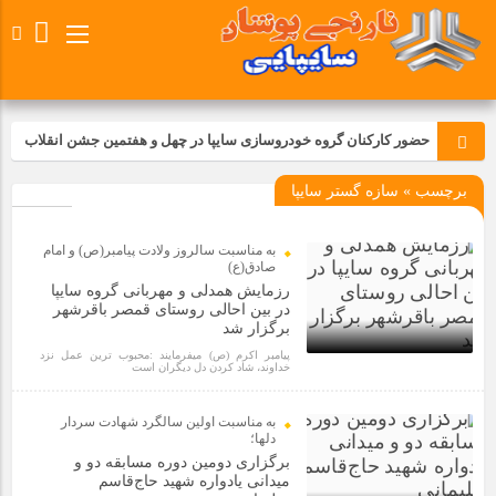
حضور کارکنان گروه خودروسازی سایپا در چهل و هفتمین جشن انقلاب
برچسب » سازه گستر سايپا
تجدید بیعت کارکنان شرکت پارس خودرو با آرمان های رهبر کبیر و فقید
انقلاب اسلامی ایران
به مناسبت سالروز ولادت پیامبر(ص) و امام
مسابقات ورزشی در مگاموتوربا استقبال کارکنان برگزار شد
صادق(ع)
رزمایش همدلی و مهربانی گروه سایپا
در بین احالی روستای قمصر باقرشهر
برگزار شد
مراسم عزاداری و ذکرمصیبت سالروز شهادت امام محمدتقی(ع) در
شرکت زامیاد
پیامبر اکرم (ص) میفرمایند :محبوب ترین عمل نزد
خداوند، شاد کردن دل دیگران است
4 سال قبل
تجربه‌ای میدانی از صنعت برای دانش‌آموزان فنی‌وحرفه‌ای؛ بازدید
به مناسبت اولين سالگرد شهادت سردار
دانش‌آموزان از خطوط تولید مگاموتور
دلها؛
برگزاری دومین‌ دوره مسابقه دو و
میدانی یادواره شهید حاج‌قاسم