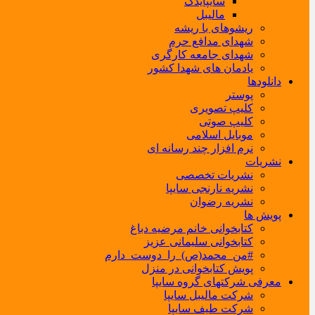
سایپایدک
مالیبل
ریشوهای با ریشه
شهدای مدافع حرم
شهدای جامعه کارگری
یادمان های شهدا کشور
دانلودها
پوستر
کلیپ تصویری
کلیپ صوتی
موبایل اسلامی
نرم افزار چند رسانه ای
نشریات
نشریات تخصصی
نشریه نارنجی سایپا
نشریه رضوان
پویش ها
کتابخوانی خانم مرضیه دباغ
کتابخوانی سلیمانی عزیز
#من_محمد(ص)_را_دوست_دارم
پویش کتابخوانی در منزل
معرفی شرکتهای گروه سایپا
شرکت مالیبل سایپا
شرکت طیف سایپا