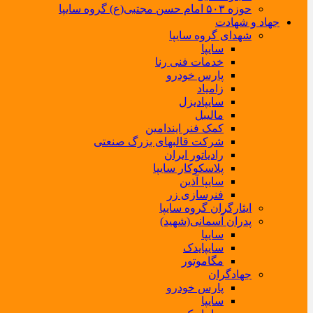
حوزه ۵۰۳ امام حسن مجتبی(ع) گروه سایپا
جهاد و شهادت
شهدای گروه سایپا
سایپا
خدمات فنی رنا
پارس خودرو
زامیاد
سایپادیزل
مالیبل
کمک فنر ایندامین
شرکت قالبهای بزرگ صنعتی
رادیاتور ایران
پلاسکوکار سایپا
سایپا آذین
فنرسازی زر
ایثارگران گروه سایپا
پدران آسمانی(شهید)
سایپا
سایپایدک
مگاموتور
جهادگران
پارس خودرو
سایپا