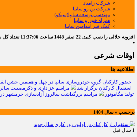
شرکت زامیاد
شرکت بن رو سایپا
مهندسی توسعه سایپا(سیکو)
همراه خودرو سایپا
کمک فنر ایندامین سایپا
افزونه جلالی را نصب کنید.
22 صفر 1448
ساعت
11:37:07
تعداد کل نوشت
اوقات شرعی
اطلاعیه ها
حضور کارکنان گروه خودروسازی سایپا در چهل و هفتمین جشن انقل
استقبال کارکنان برگزار شد
مراسم عزاداری و ذکرمصیبت سالرو
تولید مگاموتور
مراسم بزرگداشت سالروز آزادسازی خرمشهر در 
برچسب » سال 1404
1 سال قبل