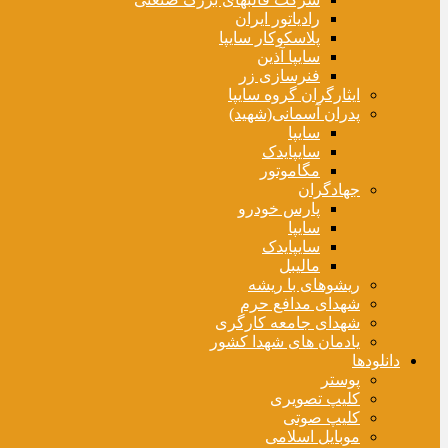
رادیاتور ایران
پلاسکوکار سایپا
سایپا آذین
فنرسازی زر
ایثارگران گروه سایپا
پدران آسمانی(شهید)
سایپا
سایپایدک
مگاموتور
جهادگران
پارس خودرو
سایپا
سایپایدک
مالیبل
ریشوهای با ریشه
شهدای مدافع حرم
شهدای جامعه کارگری
یادمان های شهدا کشور
دانلودها
پوستر
کلیپ تصویری
کلیپ صوتی
موبایل اسلامی