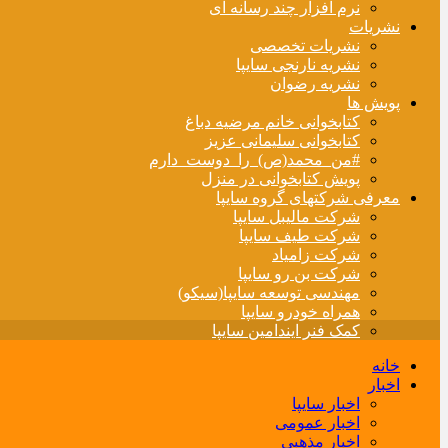
نرم افزار چند رسانه ای
نشریات
نشریات تخصصی
نشریه نارنجی سایپا
نشریه رضوان
پویش ها
کتابخوانی خانم مرضیه دباغ
کتابخوانی سلیمانی عزیز
#من_محمد(ص)_را_دوست_دارم
پویش کتابخوانی در منزل
معرفی شرکتهای گروه سایپا
شرکت مالیبل سایپا
شرکت طیف سایپا
شرکت زامیاد
شرکت بن رو سایپا
مهندسی توسعه سایپا(سیکو)
همراه خودرو سایپا
کمک فنر ایندامین سایپا
خانه
اخبار
اخبار سایپا
اخبار عمومی
اخبار مذهبی