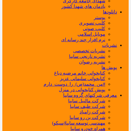
شهدای جامعه کارگری
یادمان های شهدا کشور
دانلودها
پوستر
کلیپ تصویری
کلیپ صوتی
موبایل اسلامی
نرم افزار چند رسانه ای
نشریات
نشریات تخصصی
نشریه نارنجی سایپا
نشریه رضوان
پویش ها
کتابخوانی خانم مرضیه دباغ
کتابخوانی سلیمانی عزیز
#من_محمد(ص)_را_دوست_دارم
پویش کتابخوانی در منزل
معرفی شرکتهای گروه سایپا
شرکت مالیبل سایپا
شرکت طیف سایپا
شرکت زامیاد
شرکت بن رو سایپا
مهندسی توسعه سایپا(سیکو)
همراه خودرو سایپا