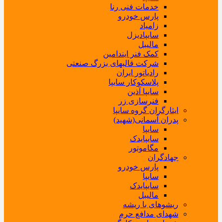
خدمات فنی رنا
پارس خودرو
زامیاد
سایپادیزل
مالیبل
کمک فنر ایندامین
شرکت قالبهای بزرگ صنعتی
رادیاتور ایران
پلاسکوکار سایپا
سایپا آذین
فنرسازی زر
ایثارگران گروه سایپا
پدران آسمانی(شهید)
سایپا
سایپایدک
مگاموتور
جهادگران
پارس خودرو
سایپا
سایپایدک
مالیبل
ریشوهای با ریشه
شهدای مدافع حرم