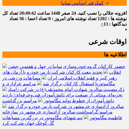
کمک فنر ایندامین سایپا
افزونه جلالی را نصب کنید.
24 صفر 1448
ساعت
20:49:42
تعداد کل
نوشته ها : 1202
تعداد نوشته های امروز : 0
تعداد اعضا : 36
تعداد
دیدگاهها : 13
×
اوقات شرعی
اطلاعیه ها
حضور کارکنان گروه خودروسازی سایپا در چهل و هفتمین جشن
انقلاب
تجدید بیعت کارکنان شرکت پارس خودرو با آرمان های
رهبر کبیر و فقید انقلاب اسلامی ایران
مسابقات ورزشی در
مگاموتوربا استقبال کارکنان برگزار شد
مراسم عزاداری و
ذکرمصیبت سالروز شهادت امام محمدتقی(ع) در شرکت زامیاد
تجربه‌ای میدانی از صنعت برای دانش‌آموزان فنی‌وحرفه‌ای؛ بازدید
دانش‌آموزان از خطوط تولید مگاموتور
مراسم بزرگداشت
سالروز آزادسازی خرمشهر در شرکت پارس خودرو برگزار شد
مراسم گرامیداشت سالروز آزادسازی خرمشهر در نمازخانه
فاطمیه مگاموتور
تیم شهدای مگاموتور در بزرگترین مسابقات
گل کوچک جهان شرکت کرد