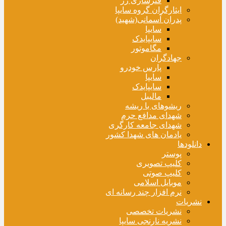
فنرسازی زر
ایثارگران گروه سایپا
پدران آسمانی(شهید)
سایپا
سایپایدک
مگاموتور
جهادگران
پارس خودرو
سایپا
سایپایدک
مالیبل
ریشوهای با ریشه
شهدای مدافع حرم
شهدای جامعه کارگری
یادمان های شهدا کشور
دانلودها
پوستر
کلیپ تصویری
کلیپ صوتی
موبایل اسلامی
نرم افزار چند رسانه ای
نشریات
نشریات تخصصی
نشریه نارنجی سایپا