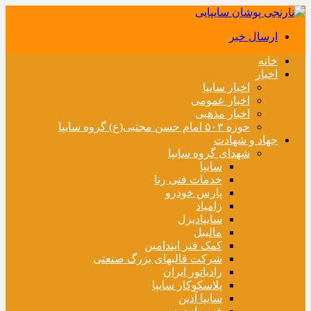
ارسال خبر
خانه
اخبار
اخبار سایپا
اخبار عمومی
اخبار مذهبی
حوزه ۵۰۳ امام حسن مجتبی(ع) گروه سایپا
جهاد و شهادت
شهدای گروه سایپا
سایپا
خدمات فنی رنا
پارس خودرو
زامیاد
سایپادیزل
مالیبل
کمک فنر ایندامین
شرکت قالبهای بزرگ صنعتی
رادیاتور ایران
پلاسکوکار سایپا
سایپا آذین