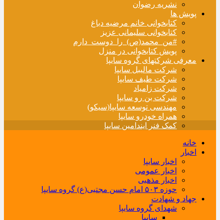
نشریه رضوان
پویش ها
کتابخوانی خانم مرضیه دباغ
کتابخوانی سلیمانی عزیز
#من_محمد(ص)_را_دوست_دارم
پویش کتابخوانی در منزل
معرفی شرکتهای گروه سایپا
شرکت مالیبل سایپا
شرکت طیف سایپا
شرکت زامیاد
شرکت بن رو سایپا
مهندسی توسعه سایپا(سیکو)
همراه خودرو سایپا
کمک فنر ایندامین سایپا
خانه
اخبار
اخبار سایپا
اخبار عمومی
اخبار مذهبی
حوزه ۵۰۳ امام حسن مجتبی(ع) گروه سایپا
جهاد و شهادت
شهدای گروه سایپا
سایپا