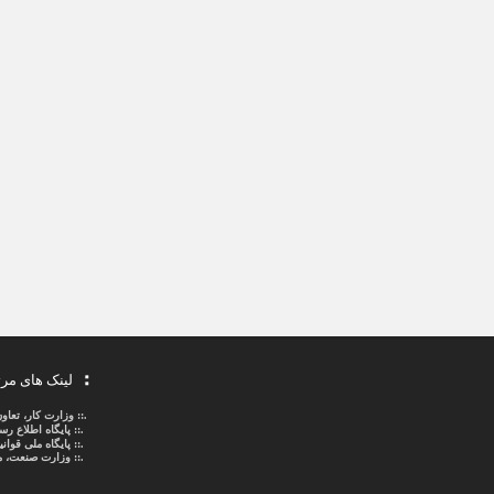
لینک های مر
.::
وزارت کار، تعاو
.::
پایگاه اطلاع ر
.::
پایگاه ملی قوا
.:: وزارت صنعت، م