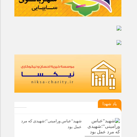
یاد شهدا
شهید”عباس ورامینی”؛شهیدی که مرد
عمل بود