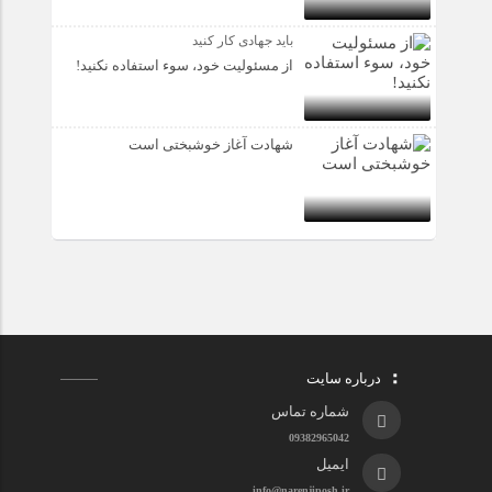
باید جهادی کار کنید
از مسئولیت خود، سوء استفاده نکنید!
شهادت آغاز خوشبختی است
درباره سایت
شماره تماس
09382965042
ایمیل
info@narenjiposh.ir