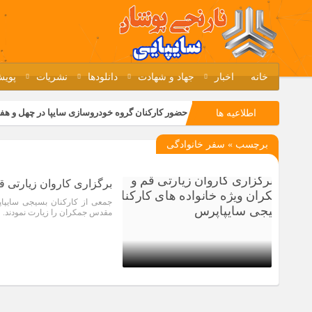
خانه
اخبار
جهاد و شهادت
دانلودها
نشریات
پویش
حضور کارکنان گروه خودروسازی سایپا در چهل و هف
اطلاعیه ها
مسابقات ورزشی در مگاموتوربا استقبال کارکنان بر
برچسب » سفر خانوادگی
تجربه‌ای میدانی از صنعت برای دانش‌آموزان فنی‌وح
مراسم گرامیداشت سالروز آزادسازی خرمشهر در نم
برگزاری کاروان زیارتی ق
جمعی از کارکنان بسیجی سایپا
مقدس جمکران را زیارت نمودند.
1 سال قبل