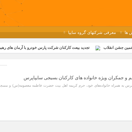
 ها
معرفی شرکتهای گروه سایپا
تمین جشن انقلاب
تجدید بیعت کارکنان شرکت پارس خودرو با آرمان های رهبر 
گزار شد
مراسم عزاداری و ذکرمصیبت سالروز شهادت امام محمدتقی(ع) در 
رفه‌ای؛ بازدید دانش‌آموزان از خطوط تولید مگاموتور
مراسم بزرگداشت سالر
ازخانه فاطمیه مگاموتور
تیم شهدای مگاموتور در بزرگترین مسابقات گل ک
م و جمکران ویژه خانواده های کارکنان بسیجی سایپاپرس
پرس به همراه خانواده‌های خود، حرم کریمه اهل بیت حضرت فاطمه معصومه(س) و مسجد