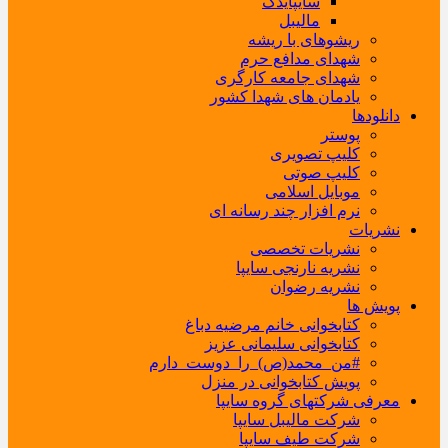
سایپایدک
مالیبل
ریشوهای با ریشه
شهدای مدافع حرم
شهدای جامعه کارگری
یادمان های شهدا کشور
دانلودها
پوستر
کلیپ تصویری
کلیپ صوتی
موبایل اسلامی
نرم افزار چند رسانه ای
نشریات
نشریات تخصصی
نشریه نارنجی سایپا
نشریه رضوان
پویش ها
کتابخوانی خانم مرضیه دباغ
کتابخوانی سلیمانی عزیز
#من_محمد(ص)_را_دوست_دارم
پویش کتابخوانی در منزل
معرفی شرکتهای گروه سایپا
شرکت مالیبل سایپا
شرکت طیف سایپا