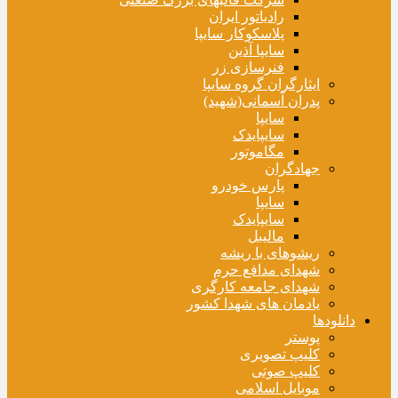
رادیاتور ایران
پلاسکوکار سایپا
سایپا آذین
فنرسازی زر
ایثارگران گروه سایپا
پدران آسمانی(شهید)
سایپا
سایپایدک
مگاموتور
جهادگران
پارس خودرو
سایپا
سایپایدک
مالیبل
ریشوهای با ریشه
شهدای مدافع حرم
شهدای جامعه کارگری
یادمان های شهدا کشور
دانلودها
پوستر
کلیپ تصویری
کلیپ صوتی
موبایل اسلامی