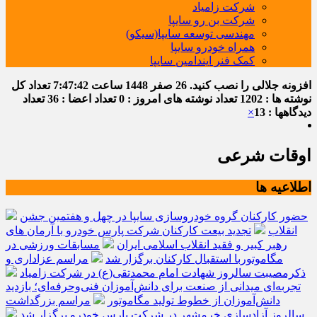
شرکت زامیاد
شرکت بن رو سایپا
مهندسی توسعه سایپا(سیکو)
همراه خودرو سایپا
کمک فنر ایندامین سایپا
افزونه جلالی را نصب کنید.
26 صفر 1448
ساعت
7:47:42
تعداد کل
نوشته ها : 1202
تعداد نوشته های امروز : 0
تعداد اعضا : 36
تعداد
دیدگاهها : 13
×
اوقات شرعی
اطلاعیه ها
حضور کارکنان گروه خودروسازی سایپا در چهل و هفتمین جشن
انقلاب
تجدید بیعت کارکنان شرکت پارس خودرو با آرمان های
رهبر کبیر و فقید انقلاب اسلامی ایران
مسابقات ورزشی در
مگاموتوربا استقبال کارکنان برگزار شد
مراسم عزاداری و
ذکرمصیبت سالروز شهادت امام محمدتقی(ع) در شرکت زامیاد
تجربه‌ای میدانی از صنعت برای دانش‌آموزان فنی‌وحرفه‌ای؛ بازدید
دانش‌آموزان از خطوط تولید مگاموتور
مراسم بزرگداشت
سالروز آزادسازی خرمشهر در شرکت پارس خودرو برگزار شد