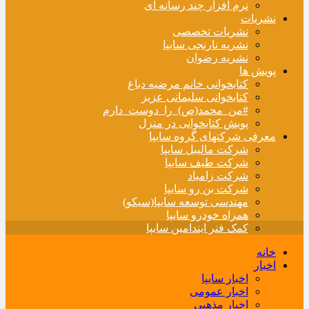
نرم افزار چند رسانه ای
نشریات
نشریات تخصصی
نشریه نارنجی سایپا
نشریه رضوان
پویش ها
کتابخوانی خانم مرضیه دباغ
کتابخوانی سلیمانی عزیز
#من_محمد(ص)_را_دوست_دارم
پویش کتابخوانی در منزل
معرفی شرکتهای گروه سایپا
شرکت مالیبل سایپا
شرکت طیف سایپا
شرکت زامیاد
شرکت بن رو سایپا
مهندسی توسعه سایپا(سیکو)
همراه خودرو سایپا
کمک فنر ایندامین سایپا
خانه
اخبار
اخبار سایپا
اخبار عمومی
اخبار مذهبی