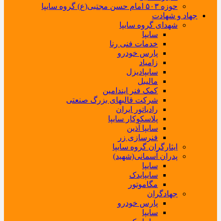
حوزه ۵۰۳ امام حسن مجتبی(ع) گروه سایپا
جهاد و شهادت
شهدای گروه سایپا
سایپا
خدمات فنی رنا
پارس خودرو
زامیاد
سایپادیزل
مالیبل
کمک فنر ایندامین
شرکت قالبهای بزرگ صنعتی
رادیاتور ایران
پلاسکوکار سایپا
سایپا آذین
فنرسازی زر
ایثارگران گروه سایپا
پدران آسمانی(شهید)
سایپا
سایپایدک
مگاموتور
جهادگران
پارس خودرو
سایپا