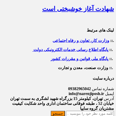
شهادت آغاز خوشبختی است
لینک های مرتبط
.::
وزارت کار، تعاون و رفاه اجتماعی
.::
پایگاه اطلاع رسانی خدمات الکترونیکی دولت
.::
پایگاه ملی قوانین و مقررات کشور
.:: وزارت صنعت، معدن و تجارت
درباره سایت
شماره تماس
09382965042
ایمیل
info@narenjiposh.ir
آدرس
تهران، کیلومتر 15 بزرگراه شهید لشگری به سمت تهران
خیابان 52 ، طبقه فوقانی ساختمان اداری واحد شکایت کیفیت
مشتریان گروه سایپا
جستجو