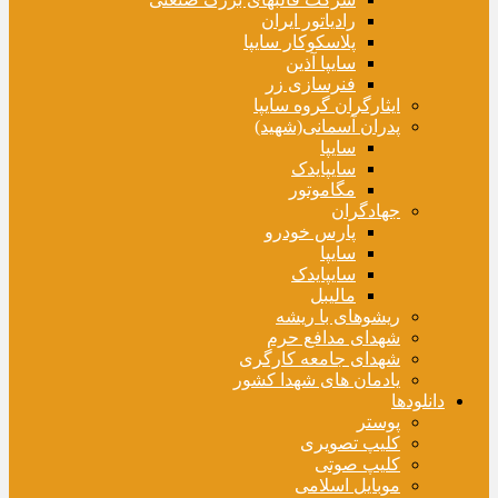
رادیاتور ایران
پلاسکوکار سایپا
سایپا آذین
فنرسازی زر
ایثارگران گروه سایپا
پدران آسمانی(شهید)
سایپا
سایپایدک
مگاموتور
جهادگران
پارس خودرو
سایپا
سایپایدک
مالیبل
ریشوهای با ریشه
شهدای مدافع حرم
شهدای جامعه کارگری
یادمان های شهدا کشور
دانلودها
پوستر
کلیپ تصویری
کلیپ صوتی
موبایل اسلامی