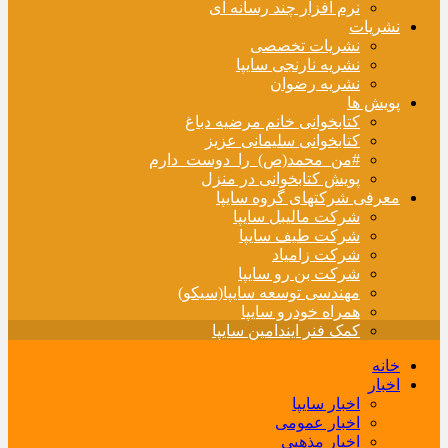
نرم افزار چند رسانه ای
نشریات
نشریات تخصصی
نشریه نارنجی سایپا
نشریه رضوان
پویش ها
کتابخوانی خانم مرضیه دباغ
کتابخوانی سلیمانی عزیز
#من_محمد(ص)_را_دوست_دارم
پویش کتابخوانی در منزل
معرفی شرکتهای گروه سایپا
شرکت مالیبل سایپا
شرکت طیف سایپا
شرکت زامیاد
شرکت بن رو سایپا
مهندسی توسعه سایپا(سیکو)
همراه خودرو سایپا
کمک فنر ایندامین سایپا
خانه
اخبار
اخبار سایپا
اخبار عمومی
اخبار مذهبی