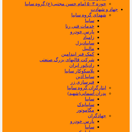
حوزه ۵۰۳ امام حسن مجتبی(ع) گروه سایپا
جهاد و شهادت
شهدای گروه سایپا
سایپا
خدمات فنی رنا
پارس خودرو
زامیاد
سایپادیزل
مالیبل
کمک فنر ایندامین
شرکت قالبهای بزرگ صنعتی
رادیاتور ایران
پلاسکوکار سایپا
سایپا آذین
فنرسازی زر
ایثارگران گروه سایپا
پدران آسمانی(شهید)
سایپا
سایپایدک
مگاموتور
جهادگران
پارس خودرو
سایپا