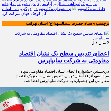
مراسم گرامیداشت سالروز آزادسازی خرمشهر در نمازخانه
فاطمیه مگاموتور
تیم شهدای مگاموتور در بزرگترین مسابقات
گل کوچک جهان شرکت کرد
برچسب » سپاه حضرت سیدالشهدا(ع) استان تهرانپ
2 سال قبل
اعطای تندیس سطح یک نشان اقتصاد
مقاومتی به شرکت سایپاپرس
درنخستین جشنواره اعطای نشان اقتصاد مقاومتی سپاه
سیدالشهداء(ع) استان تهران، تندیس نشان سطح یک اقتصاد
مقاومتی این جشنواره به شرکت سایپاپرس اعطا شد.