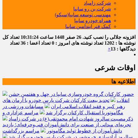
شرکت زامیاد
شرکت بن رو سایپا
مهندسی توسعه سایپا(سیکو)
همراه خودرو سایپا
کمک فنر ایندامین سایپا
افزونه جلالی را نصب کنید.
26 صفر 1448
ساعت
10:31:25
تعداد کل
نوشته ها : 1202
تعداد نوشته های امروز : 0
تعداد اعضا : 36
تعداد
دیدگاهها : 13
×
اوقات شرعی
اطلاعیه ها
حضور کارکنان گروه خودروسازی سایپا در چهل و هفتمین جشن
انقلاب
تجدید بیعت کارکنان شرکت پارس خودرو با آرمان های
رهبر کبیر و فقید انقلاب اسلامی ایران
مسابقات ورزشی در
مگاموتوربا استقبال کارکنان برگزار شد
مراسم عزاداری و
ذکرمصیبت سالروز شهادت امام محمدتقی(ع) در شرکت زامیاد
تجربه‌ای میدانی از صنعت برای دانش‌آموزان فنی‌وحرفه‌ای؛ بازدید
دانش‌آموزان از خطوط تولید مگاموتور
مراسم بزرگداشت
سالروز آزادسازی خرمشهر در شرکت پارس خودرو برگزار شد