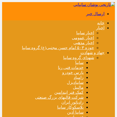
ارسال خبر
خانه
اخبار
اخبار سایپا
اخبار عمومی
اخبار مذهبی
حوزه ۵۰۳ امام حسن مجتبی(ع) گروه سایپا
جهاد و شهادت
شهدای گروه سایپا
سایپا
خدمات فنی رنا
پارس خودرو
زامیاد
سایپادیزل
مالیبل
کمک فنر ایندامین
شرکت قالبهای بزرگ صنعتی
رادیاتور ایران
پلاسکوکار سایپا
سایپا آذین