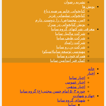
نشریه رضوان
پویش ها
کتابخوانی خانم مرضیه دباغ
کتابخوانی سلیمانی عزیز
#من_محمد(ص)_را_دوست_دارم
پویش کتابخوانی در منزل
معرفی شرکتهای گروه سایپا
شرکت مالیبل سایپا
شرکت طیف سایپا
شرکت زامیاد
شرکت بن رو سایپا
مهندسی توسعه سایپا(سیکو)
همراه خودرو سایپا
کمک فنر ایندامین سایپا
خانه
اخبار
اخبار سایپا
اخبار عمومی
اخبار مذهبی
حوزه ۵۰۳ امام حسن مجتبی(ع) گروه سایپا
جهاد و شهادت
شهدای گروه سایپا
سایپا