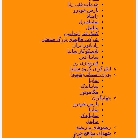
خدمات فنی رنا
پارس خودرو
زامیاد
سایپادیزل
مالیبل
کمک فنر ایندامین
شرکت قالبهای بزرگ صنعتی
رادیاتور ایران
پلاسکوکار سایپا
سایپا آذین
فنرسازی زر
ایثارگران گروه سایپا
پدران آسمانی(شهید)
سایپا
سایپایدک
مگاموتور
جهادگران
پارس خودرو
سایپا
سایپایدک
مالیبل
ریشوهای با ریشه
شهدای مدافع حرم