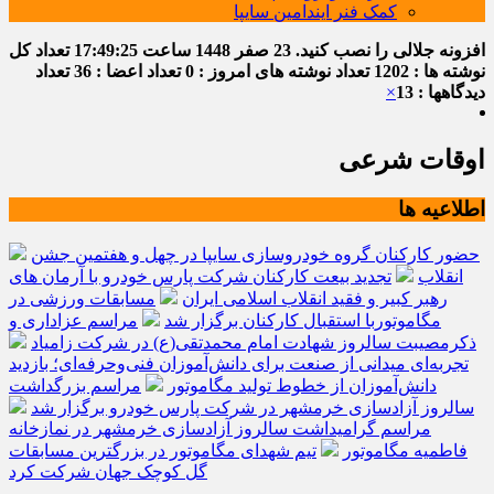
کمک فنر ایندامین سایپا
افزونه جلالی را نصب کنید.
23 صفر 1448
ساعت
17:49:26
تعداد کل
نوشته ها : 1202
تعداد نوشته های امروز : 0
تعداد اعضا : 36
تعداد
دیدگاهها : 13
×
اوقات شرعی
اطلاعیه ها
حضور کارکنان گروه خودروسازی سایپا در چهل و هفتمین جشن
انقلاب
تجدید بیعت کارکنان شرکت پارس خودرو با آرمان های
رهبر کبیر و فقید انقلاب اسلامی ایران
مسابقات ورزشی در
مگاموتوربا استقبال کارکنان برگزار شد
مراسم عزاداری و
ذکرمصیبت سالروز شهادت امام محمدتقی(ع) در شرکت زامیاد
تجربه‌ای میدانی از صنعت برای دانش‌آموزان فنی‌وحرفه‌ای؛ بازدید
دانش‌آموزان از خطوط تولید مگاموتور
مراسم بزرگداشت
سالروز آزادسازی خرمشهر در شرکت پارس خودرو برگزار شد
مراسم گرامیداشت سالروز آزادسازی خرمشهر در نمازخانه
فاطمیه مگاموتور
تیم شهدای مگاموتور در بزرگترین مسابقات
گل کوچک جهان شرکت کرد