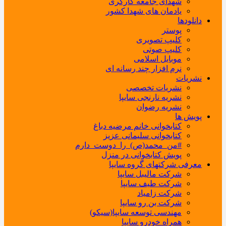
شهدای جامعه کارگری
یادمان های شهدا کشور
دانلودها
پوستر
کلیپ تصویری
کلیپ صوتی
موبایل اسلامی
نرم افزار چند رسانه ای
نشریات
نشریات تخصصی
نشریه نارنجی سایپا
نشریه رضوان
پویش ها
کتابخوانی خانم مرضیه دباغ
کتابخوانی سلیمانی عزیز
#من_محمد(ص)_را_دوست_دارم
پویش کتابخوانی در منزل
معرفی شرکتهای گروه سایپا
شرکت مالیبل سایپا
شرکت طیف سایپا
شرکت زامیاد
شرکت بن رو سایپا
مهندسی توسعه سایپا(سیکو)
همراه خودرو سایپا