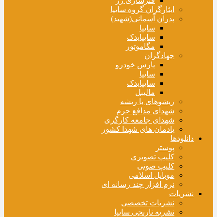
فنرسازی زر
ایثارگران گروه سایپا
پدران آسمانی(شهید)
سایپا
سایپایدک
مگاموتور
جهادگران
پارس خودرو
سایپا
سایپایدک
مالیبل
ریشوهای با ریشه
شهدای مدافع حرم
شهدای جامعه کارگری
یادمان های شهدا کشور
دانلودها
پوستر
کلیپ تصویری
کلیپ صوتی
موبایل اسلامی
نرم افزار چند رسانه ای
نشریات
نشریات تخصصی
نشریه نارنجی سایپا