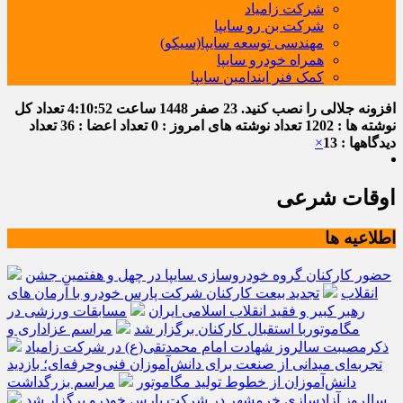
شرکت زامیاد
شرکت بن رو سایپا
مهندسی توسعه سایپا(سیکو)
همراه خودرو سایپا
کمک فنر ایندامین سایپا
افزونه جلالی را نصب کنید.
23 صفر 1448
ساعت
4:10:53
تعداد کل
نوشته ها : 1202
تعداد نوشته های امروز : 0
تعداد اعضا : 36
تعداد
دیدگاهها : 13
×
اوقات شرعی
اطلاعیه ها
حضور کارکنان گروه خودروسازی سایپا در چهل و هفتمین جشن
انقلاب
تجدید بیعت کارکنان شرکت پارس خودرو با آرمان های
رهبر کبیر و فقید انقلاب اسلامی ایران
مسابقات ورزشی در
مگاموتوربا استقبال کارکنان برگزار شد
مراسم عزاداری و
ذکرمصیبت سالروز شهادت امام محمدتقی(ع) در شرکت زامیاد
تجربه‌ای میدانی از صنعت برای دانش‌آموزان فنی‌وحرفه‌ای؛ بازدید
دانش‌آموزان از خطوط تولید مگاموتور
مراسم بزرگداشت
سالروز آزادسازی خرمشهر در شرکت پارس خودرو برگزار شد