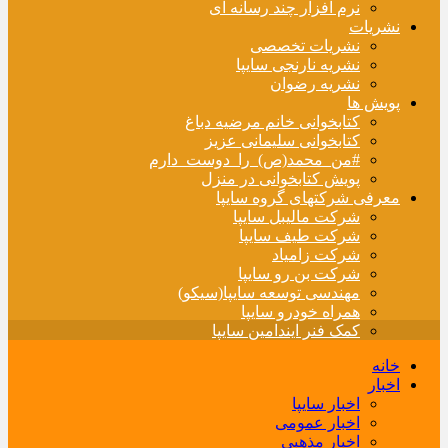
نرم افزار چند رسانه ای
نشریات
نشریات تخصصی
نشریه نارنجی سایپا
نشریه رضوان
پویش ها
کتابخوانی خانم مرضیه دباغ
کتابخوانی سلیمانی عزیز
#من_محمد(ص)_را_دوست_دارم
پویش کتابخوانی در منزل
معرفی شرکتهای گروه سایپا
شرکت مالیبل سایپا
شرکت طیف سایپا
شرکت زامیاد
شرکت بن رو سایپا
مهندسی توسعه سایپا(سیکو)
همراه خودرو سایپا
کمک فنر ایندامین سایپا
خانه
اخبار
اخبار سایپا
اخبار عمومی
اخبار مذهبی