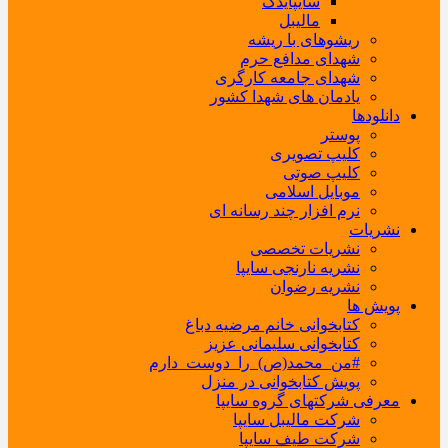
سایپایدک
مالیبل
ریشوهای با ریشه
شهدای مدافع حرم
شهدای جامعه کارگری
یادمان های شهدا کشور
دانلودها
پوستر
کلیپ تصویری
کلیپ صوتی
موبایل اسلامی
نرم افزار چند رسانه ای
نشریات
نشریات تخصصی
نشریه نارنجی سایپا
نشریه رضوان
پویش ها
کتابخوانی خانم مرضیه دباغ
کتابخوانی سلیمانی عزیز
#من_محمد(ص)_را_دوست_دارم
پویش کتابخوانی در منزل
معرفی شرکتهای گروه سایپا
شرکت مالیبل سایپا
شرکت طیف سایپا