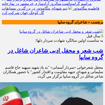
مراسم گرامیداشت سالروز آزادسازی خرمشهر در نمازخانه
فاطمیه مگاموتور
تیم شهدای مگاموتور در بزرگترین مسابقات
گل کوچک جهان شرکت کرد
برچسب » شاعران گروه سايپا
5 سال قبل
به مناسبت اولين سالگرد شهادت سردار دلها؛
شب شعر و محفل ادبی شاعران شاغل در
گروه سایپا
محفل شعرخوانی «سردار آسمانی» "به یاد شهید سپهبد حاج قاسم
سلیمانی و شهدای جبهه مقاومت و اقتدار کشور" با حضور همکاران
شاعر شاغل در گروه سایپا برگزار مي گردد.