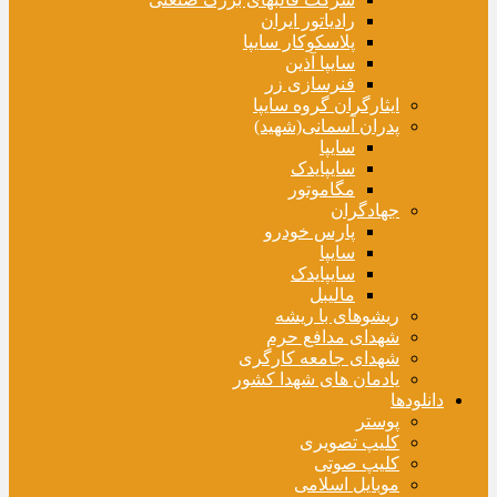
رادیاتور ایران
پلاسکوکار سایپا
سایپا آذین
فنرسازی زر
ایثارگران گروه سایپا
پدران آسمانی(شهید)
سایپا
سایپایدک
مگاموتور
جهادگران
پارس خودرو
سایپا
سایپایدک
مالیبل
ریشوهای با ریشه
شهدای مدافع حرم
شهدای جامعه کارگری
یادمان های شهدا کشور
دانلودها
پوستر
کلیپ تصویری
کلیپ صوتی
موبایل اسلامی