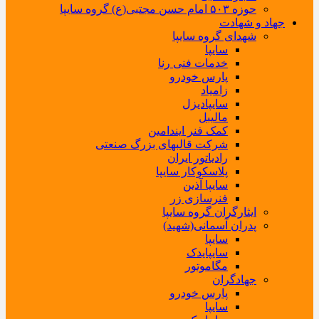
حوزه ۵۰۳ امام حسن مجتبی(ع) گروه سایپا
جهاد و شهادت
شهدای گروه سایپا
سایپا
خدمات فنی رنا
پارس خودرو
زامیاد
سایپادیزل
مالیبل
کمک فنر ایندامین
شرکت قالبهای بزرگ صنعتی
رادیاتور ایران
پلاسکوکار سایپا
سایپا آذین
فنرسازی زر
ایثارگران گروه سایپا
پدران آسمانی(شهید)
سایپا
سایپایدک
مگاموتور
جهادگران
پارس خودرو
سایپا