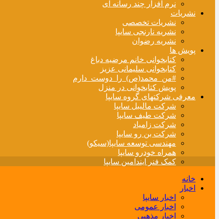
نرم افزار چند رسانه ای
نشریات
نشریات تخصصی
نشریه نارنجی سایپا
نشریه رضوان
پویش ها
کتابخوانی خانم مرضیه دباغ
کتابخوانی سلیمانی عزیز
#من_محمد(ص)_را_دوست_دارم
پویش کتابخوانی در منزل
معرفی شرکتهای گروه سایپا
شرکت مالیبل سایپا
شرکت طیف سایپا
شرکت زامیاد
شرکت بن رو سایپا
مهندسی توسعه سایپا(سیکو)
همراه خودرو سایپا
کمک فنر ایندامین سایپا
خانه
اخبار
اخبار سایپا
اخبار عمومی
اخبار مذهبی