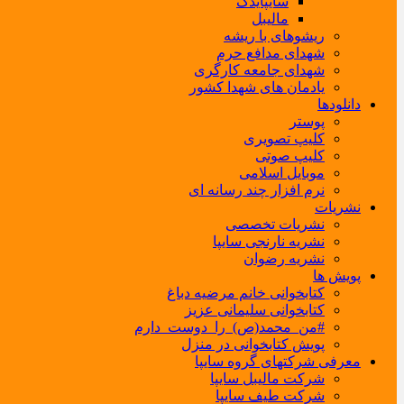
سایپایدک
مالیبل
ریشوهای با ریشه
شهدای مدافع حرم
شهدای جامعه کارگری
یادمان های شهدا کشور
دانلودها
پوستر
کلیپ تصویری
کلیپ صوتی
موبایل اسلامی
نرم افزار چند رسانه ای
نشریات
نشریات تخصصی
نشریه نارنجی سایپا
نشریه رضوان
پویش ها
کتابخوانی خانم مرضیه دباغ
کتابخوانی سلیمانی عزیز
#من_محمد(ص)_را_دوست_دارم
پویش کتابخوانی در منزل
معرفی شرکتهای گروه سایپا
شرکت مالیبل سایپا
شرکت طیف سایپا