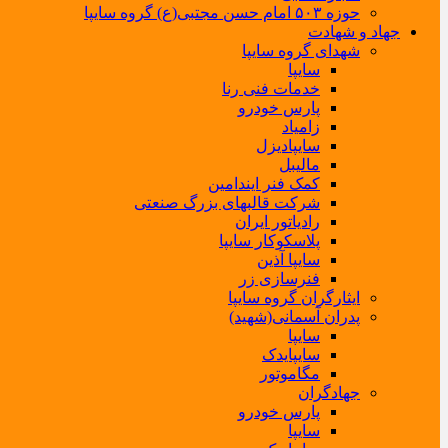
حوزه ۵۰۳ امام حسن مجتبی(ع) گروه سایپا
جهاد و شهادت
شهدای گروه سایپا
سایپا
خدمات فنی رنا
پارس خودرو
زامیاد
سایپادیزل
مالیبل
کمک فنر ایندامین
شرکت قالبهای بزرگ صنعتی
رادیاتور ایران
پلاسکوکار سایپا
سایپا آذین
فنرسازی زر
ایثارگران گروه سایپا
پدران آسمانی(شهید)
سایپا
سایپایدک
مگاموتور
جهادگران
پارس خودرو
سایپا