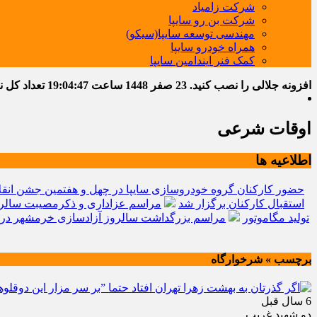
شرکت زامیاد
شرکت بن رو سایپا
مهندسی توسعه سایپا(سیکو)
همراه خودرو سایپا
کمک فنر ایندامین سایپا
افزونه جلالی را نصب کنید.
23 صفر 1448
ساعت
19:04:48
تعداد کل نوشت
اوقات شرعی
اطلاعیه ها
حضور کارکنان گروه خودروسازی سایپا در چهل و هفتمین جشن انقل
استقبال کارکنان برگزار شد
مراسم عزاداری و ذکرمصیبت سالرو
تولید مگاموتور
مراسم بزرگداشت سالروز آزادسازی خرمشهر در 
برچسب » شرخوارگاه
6 سال قبل
دو شهید غریب