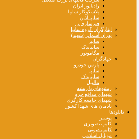
رادیاتور ایران
پلاسکوکار سایپا
سایپا آذین
فنرسازی زر
ایثارگران گروه سایپا
پدران آسمانی(شهید)
سایپا
سایپایدک
مگاموتور
جهادگران
پارس خودرو
سایپا
سایپایدک
مالیبل
ریشوهای با ریشه
شهدای مدافع حرم
شهدای جامعه کارگری
یادمان های شهدا کشور
دانلودها
پوستر
کلیپ تصویری
کلیپ صوتی
موبایل اسلامی